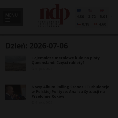
MENU
4.30
3.72
5.01
0.18
4.60
Dzień:
2026-07-06
Tajemnicze metalowe kule na plaży
i
Queensland: Części rakiety?
6 lipca, 2026
l
Nowy Album Rolling Stones i Turbulencje
w Polskiej Polityce: Analiza Sytuacji na
Przełomie Roków
6 lipca, 2026