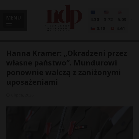
MENU
4.30
3.72
5.03
0.18
4.61
Hanna Kramer: „Okradzeni przez
własne państwo”. Mundurowi
ponownie walczą z zaniżonymi
i
uposażeniami
6 lipca, 2026
l