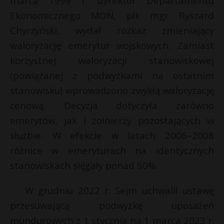
marca 1999 r. dyrektor Departamentu
P
Ekonomicznego MON, płk mgr Ryszard
Chyrzyński, wydał rozkaz zmieniający
waloryzację emerytur wojskowych. Zamiast
korzystnej waloryzacji stanowiskowej
E
E
(powiązanej z podwyżkami na ostatnim
i
stanowisku) wprowadzono zwykłą waloryzację
i
l
cenową. Decyzja dotyczyła zarówno
l
r
emerytów, jak i żołnierzy pozostających w
służbie. W efekcie w latach 2006–2008
różnice w emeryturach na identycznych
stanowiskach sięgały ponad 50%.
W grudniu 2022 r. Sejm uchwalił ustawę
przesuwającą podwyżkę uposażeń
mundurowych z 1 stycznia na 1 marca 2023 r.