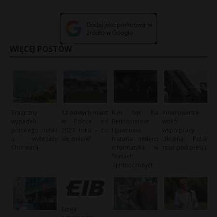
WIĘCEJ POSTÓW
Tragiczny
12 nowych miast
Kim był Ilja
Kontrowersje
wypadek
w Polsce od
Biełoozierow:
wokół
polskiego nurka
2027 roku – co
Ujawniona
współpracy z
u wybrzeży
się zmieni?
historia śmierci
Ukrainą: Polski
Chorwacji
informatyka w
rząd pod presją
Stanach
Zjednoczonych
Rosja