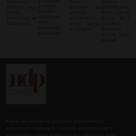
przyspiesza
Podejrzenia o
Puma
Delegacja
produkcję
nadużycia przy
znaleziona w
parlamentarna
pocisków
pomocy
powiecie
Polski i Ukrainy
rakietowych
powodziowej w
ciechanowskim:
spotyka się w
mimo
Karkonoszach
władze apelują
Szczawnicy:
problemów
o ostrożność
Budowanie
technicznych
mostów ponad
kryzysem
Portal niezależny od instytucji państwowych,
organizacji rządowych. Dziennik jest prywatnym
przedsiębiorstwem utworzonym i założonym przez