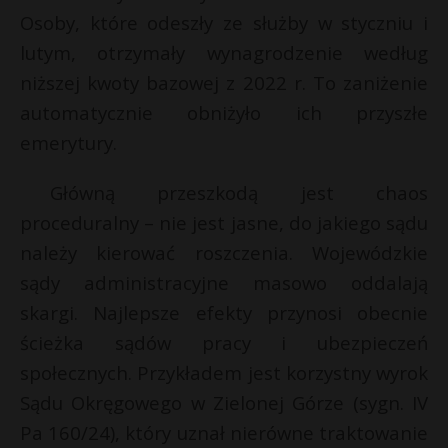
t
Osoby, które odeszły ze służby w styczniu i
r
lutym, otrzymały wynagrodzenie według
niższej kwoty bazowej z 2022 r. To zaniżenie
s
automatycznie obniżyło ich przyszłe
s
emerytury.
Główną przeszkodą jest chaos
proceduralny – nie jest jasne, do jakiego sądu
należy kierować roszczenia. Wojewódzkie
sądy administracyjne masowo oddalają
skargi. Najlepsze efekty przynosi obecnie
ścieżka sądów pracy i ubezpieczeń
społecznych. Przykładem jest korzystny wyrok
Sądu Okręgowego w Zielonej Górze (sygn. IV
Pa 160/24), który uznał nierówne traktowanie