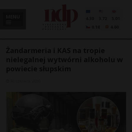
MENU
4.30
3.72
5.01
0.18
4.60
Żandarmeria i KAS na tropie
nielegalnej wytwórni alkoholu w
powiecie słupskim
i
30 czerwca, 2026
l