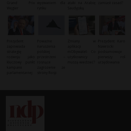
Grand Prix
wyzwaniem dla
ataki na Arabię
zamiast zasad?
Węgier
rynku
Saudyjską
Prezydent
Poważne
Zmiany w
Prezydent Karol
zapowiada
naruszenia
aplikacji
Nawrocki
strategię
polskiej
mObywatel: Co
podsumowuje
rozwoju jako
przestrzeni –
użytkownicy
pierwszy rok
kluczowy punkt
rosnące
muszą wiedzieć?
urzędowania
kampanii
zagrożenie ze
parlamentarnej
strony Rosji