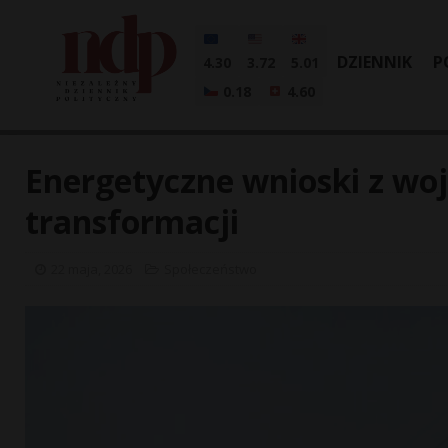
DZIENNIK
P
4.30
3.72
5.01
0.18
4.60
Energetyczne wnioski z woj
transformacji
22 maja, 2026
Społeczeństwo