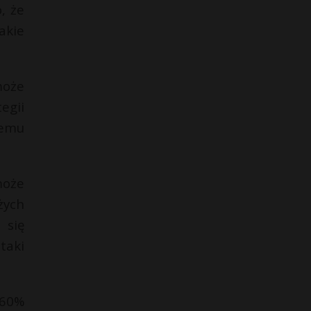
, że
akie
może
egii
temu
może
żych
 się
taki
 60%