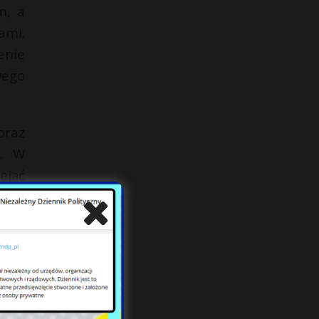
m, a
ami.
enie
wego
oraz
e. W
ejąć
 czy
 ona
wala
ażna
stwo