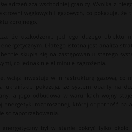
oświadczeń zza wschodniej granicy. Wynika z niego
ektrowni węglowych i gazowych, co pokazuje, że t
iktu zbrojnego.
za, że uszkodzenie jednego dużego obiektu 
nergetycznym. Dlatego istotna jest analiza strat
 obecnie skupia się na zastępowaniu starego sys
i, co jednak nie eliminuje zagrożenia.
ie, wciąż inwestuje w infrastrukturę gazową, co 
ia ukraińskie pokazują, że system oparty na du
owany, a jego odbudowa w warunkach wojny staje
j energetyki rozproszonej, której odporność na a
 miejsc zapotrzebowania.
 energetyczny był w stanie pokryć tylko około