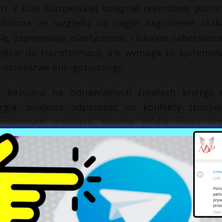
t z Unii Europejskiej osiągnął rekordowy pozio
dniona ze względu na ciągłe zagrożenie atak
ę, zapewniając elastyczność i lokalne zabezpiecz
ejście do transformacji, ale wymaga to systemo
pieczeństwa energetycznego.
, bazująca na odnawialnych źródłach energii 
gią, zwiększa odporność na konflikty zbrojn
oszonych instalacji, lokalne źródła mogą prz
poprawia niezawodność dostaw.
enpeace, nie jest jedynie kwestią klimatyczną
kiem w zakresie bezpieczeństwa państwa. Wymaga
astycznego, zdecentralizowanego modelu, który poz
h. Wnioski z Ukrainy mogą więc posłużyć jako w
nfrastrukturę krytyczną i zapewniać bezpieczeń