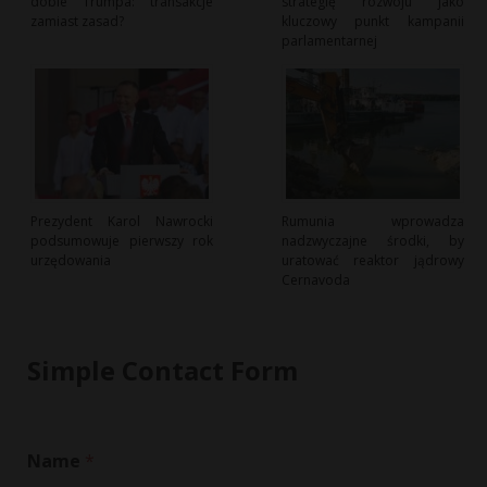
dobie Trumpa: transakcje
strategię rozwoju jako
zamiast zasad?
kluczowy punkt kampanii
parlamentarnej
Prezydent Karol Nawrocki
Rumunia wprowadza
podsumowuje pierwszy rok
nadzwyczajne środki, by
urzędowania
uratować reaktor jądrowy
Cernavoda
Simple Contact Form
Name
*