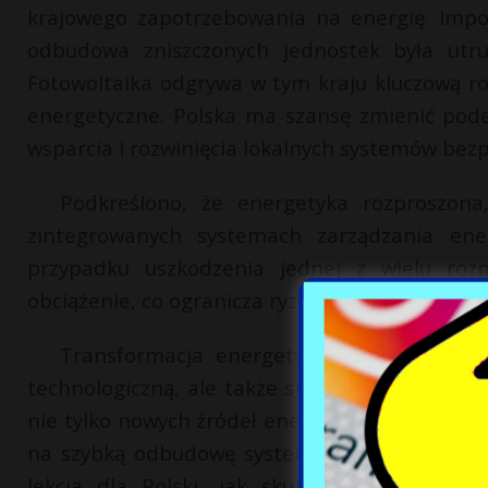
krajowego zapotrzebowania na energię. Impor
odbudowa zniszczonych jednostek była utru
Fotowoltaika odgrywa w tym kraju kluczową rol
energetyczne. Polska ma szansę zmienić pod
wsparcia i rozwinięcia lokalnych systemów bez
Podkreślono, że energetyka rozproszona
zintegrowanych systemach zarządzania ener
przypadku uszkodzenia jednej z wielu rozpr
obciążenie, co ogranicza ryzyko blackoutów i 
Transformacja energetyczna, zdaniem Gre
technologiczną, ale także strategicznym kro
nie tylko nowych źródeł energii, ale także el
na szybką odbudowę systemu po zniszczeniac
lekcja dla Polski, jak skutecznie chronić i