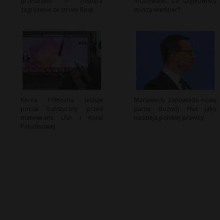
przestrzeni – rosnące
mObywatel: Co użytkownicy
zagrożenie ze strony Rosji
muszą wiedzieć?
Korea Północna testuje
Morawiecki zapowiada nową
pocisk balistyczny przed
partię: Rozwój Plus jako
manewrami USA i Korei
nadzieja polskiej prawicy
Południowej