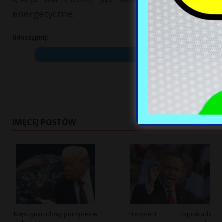
energetyczne.
Udostępnij:
WIĘCEJ POSTÓW
Międzynarodowy porządek w
Prezydent zapowiada