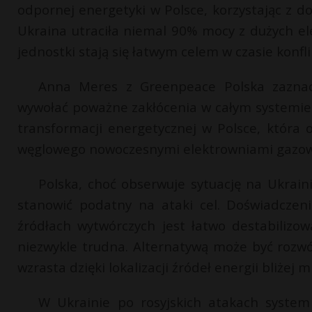
odpornej energetyki w Polsce, korzystając z d
Ukraina utraciła niemal 90% mocy z dużych el
jednostki stają się łatwym celem w czasie konfl
Anna Meres z Greenpeace Polska zaznac
wywołać poważne zakłócenia w całym systemie e
transformacji energetycznej w Polsce, która
węglowego nowoczesnymi elektrowniami gazowym
Polska, choć obserwuje sytuację na Ukrain
stanowić podatny na ataki cel. Doświadczen
źródłach wytwórczych jest łatwo destabiliz
niezwykle trudna. Alternatywą może być rozwó
wzrasta dzięki lokalizacji źródeł energii bliżej
W Ukrainie po rosyjskich atakach system