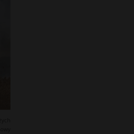
żych
dowy