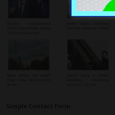
Rocznica zaprzysiężenia
Polska branża kosmiczna:
Karola Nawrockiego: krytyka
Potencjał i wyzwania rozwoju
'sejmowej zamrażarki’
Nowe sankcje USA wobec
Sporny dialog o polsko-
Rosji i Iranu: kluczowy krok
ukraińskiej współpracy
Senatu
obronnej z USA w tle
Simple Contact Form