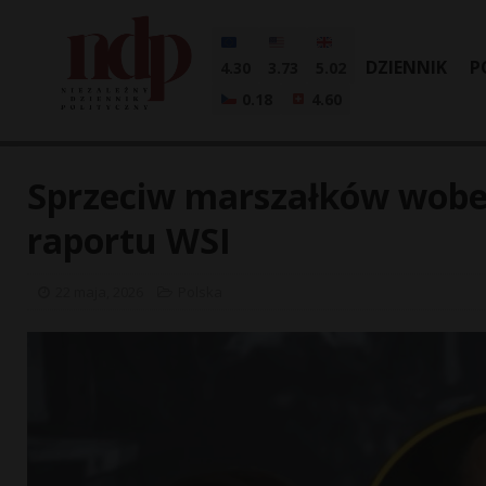
DZIENNIK
P
4.30
3.73
5.02
0.18
4.60
Sprzeciw marszałków wobe
raportu WSI
22 maja, 2026
Polska