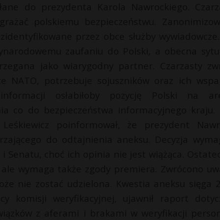
ane do prezydenta Karola Nawrockiego. Czarz
agrażać polskiemu bezpieczeństwu. Zanonimizo
 zidentyfikowane przez obce służby wywiadowcze.
ynarodowemu zaufaniu do Polski, a obecna sytu
rzegana jako wiarygodny partner. Czarzasty zwr
ce NATO, potrzebuje sojuszników oraz ich wspar
informacji osłabiłoby pozycję Polski na ar
ia co do bezpieczeństwa informacyjnego kraju.
 Leśkiewicz poinformował, że prezydent Nawr
zającego do odtajnienia aneksu. Decyzja wyma
 Senatu, choć ich opinia nie jest wiążąca. Ostate
a, ale wymaga także zgody premiera. Zwrócono uw
że nie zostać udzielona. Kwestia aneksu sięga 
y komisji weryfikacyjnej, ujawnił raport dotyc
iązków z aferami i brakami w weryfikacji person