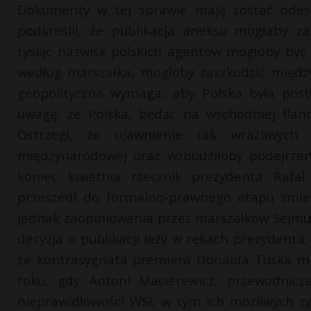
Dokumenty w tej sprawie mają zostać odesł
podkreślił, że publikacja aneksu mogłaby z
tysiąc nazwisk polskich agentów mogłoby być
według marszałka, mogłoby zaszkodzić międz
geopolityczna wymaga, aby Polska była post
uwagę, że Polska, będąc na wschodniej flan
Ostrzegł, że ujawnienie tak wrażliwych 
międzynarodowej oraz wzbudziłoby podejrzen
koniec kwietnia rzecznik prezydenta Rafał
przeszedł do formalno-prawnego etapu zmier
jednak zaopiniowania przez marszałków Sejmu i
decyzja o publikacji leży w rękach prezydent
że kontrasygnata premiera Donalda Tuska mo
roku, gdy Antoni Macierewicz, przewodnicząc
nieprawidłowości WSI, w tym ich możliwych zw