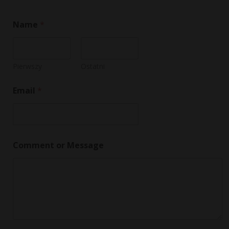
Name
*
Pierwszy
Ostatni
C
Email
*
o
m
m
e
n
t
Comment or Message
*
C
o
m
m
e
n
t