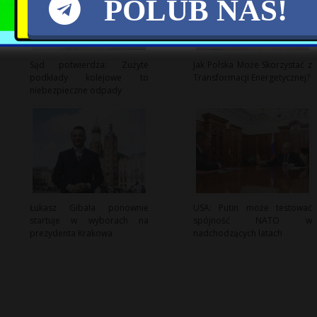
POLUB NAS!
Sąd potwierdza: Zużyte
Jak Polska Może Skorzystać z
podkłady kolejowe to
Transformacji Energetycznej?
niebezpieczne odpady
Łukasz Gibała ponownie
USA: Putin może testować
startuje w wyborach na
spójność NATO w
prezydenta Krakowa
nadchodzących latach