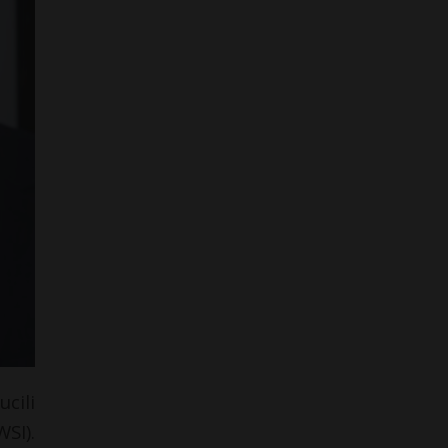
cili
SI).