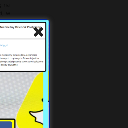
ę na
i, w
wodu
atem