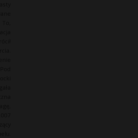
asty
wane
 To,
acja
ócił
cia.
enie
 Pod
ocki
gała
czna
agę,
2007
zący
elu.