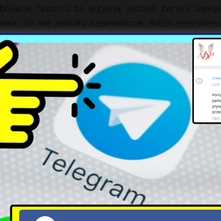
likację raportu za legalną, jednak zwrócił uwag
nia, co nie zostało zapewnione. Różni prezydenc
ie zdecydowali się na publikację aneksu z po
 do raportu z likwidacji WSI pozostaje ważnym tem
 wyzwań bezpieczeństwa dla Polski.
X