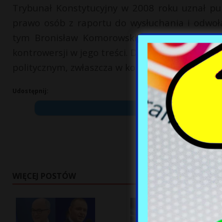
Trybunał Konstytucyjny w 2008 roku uznał pub
prawo osób z raportu do wysłuchania i odwoła
tym Bronisław Komorowski i Andrzej Duda, n
kontrowersji w jego treści. Dyskusja o aneksie
politycznym, zwłaszcza w kontekście bieżących
Udostępnij:
WIĘCEJ POSTÓW