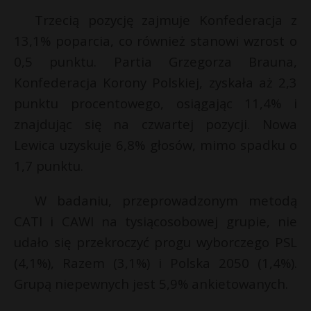
P
Trzecią pozycję zajmuje Konfederacja z
13,1% poparcia, co również stanowi wzrost o
0,5 punktu. Partia Grzegorza Brauna,
Konfederacja Korony Polskiej, zyskała aż 2,3
E
punktu procentowego, osiągając 11,4% i
znajdując się na czwartej pozycji. Nowa
i
Lewica uzyskuje 6,8% głosów, mimo spadku o
l
1,7 punktu.
W badaniu, przeprowadzonym metodą
CATI i CAWI na tysiącosobowej grupie, nie
udało się przekroczyć progu wyborczego PSL
s
(4,1%), Razem (3,1%) i Polska 2050 (1,4%).
s
Grupą niepewnych jest 5,9% ankietowanych.