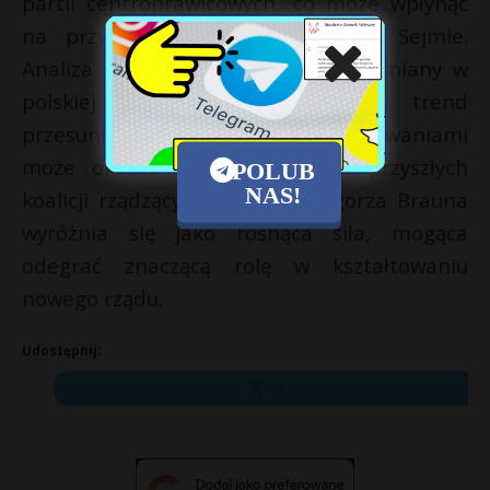
partii centroprawicowych, co może wpłynąć
na przyszły układ sił w polskim Sejmie.
Analiza ta podkreśla dynamiczne zmiany w
polskiej scenie politycznej, gdzie trend
przesunięć poparcia między ugrupowaniami
może okazać się kluczowy dla przyszłych
POLUB
NAS!
koalicji rządzących. Partia Grzegorza Brauna
wyróżnia się jako rosnąca siła, mogąca
odegrać znaczącą rolę w kształtowaniu
nowego rządu.
Udostępnij:
X