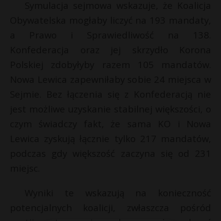
t
*
Symulacja sejmowa wskazuje, że Koalicja
Obywatelska mogłaby liczyć na 193 mandaty,
r
a Prawo i Sprawiedliwość na 138.
s
Konfederacja oraz jej skrzydło Korona
s
Polskiej zdobyłyby razem 105 mandatów.
t
Nowa Lewica zapewniłaby sobie 24 miejsca w
Sejmie. Bez łączenia się z Konfederacją nie
jest możliwe uzyskanie stabilnej większości, o
czym świadczy fakt, że sama KO i Nowa
Lewica zyskują łącznie tylko 217 mandatów,
podczas gdy większość zaczyna się od 231
miejsc.
Wyniki te wskazują na konieczność
potencjalnych koalicji, zwłaszcza pośród