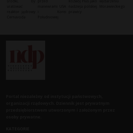
środki, by
przed
Rozwój Plus jako
wydarzeniu
uratować
manewrami USA
nadzieja polskiej
Morawieckiego
reaktor jądrowy
i Korei
prawicy
Cernavoda
Południowej
Portal niezależny od instytucji państwowych,
organizacji rządowych. Dziennik jest prywatnym
przedsiębiorstwem utworzonym i założonym przez
osoby prywatne.
KATEGORIE