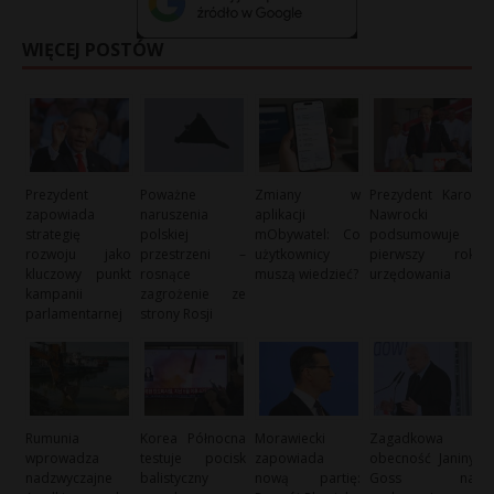
WIĘCEJ POSTÓW
Prezydent
Poważne
Zmiany w
Prezydent Karol
zapowiada
naruszenia
aplikacji
Nawrocki
strategię
polskiej
mObywatel: Co
podsumowuje
rozwoju jako
przestrzeni –
użytkownicy
pierwszy rok
kluczowy punkt
rosnące
muszą wiedzieć?
urzędowania
kampanii
zagrożenie ze
parlamentarnej
strony Rosji
Rumunia
Korea Północna
Morawiecki
Zagadkowa
wprowadza
testuje pocisk
zapowiada
obecność Janiny
nadzwyczajne
balistyczny
nową partię:
Goss na