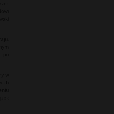
rzec
dowi
wski
aju.
jnym
ć po
ny w
wóch
eniu
ązek