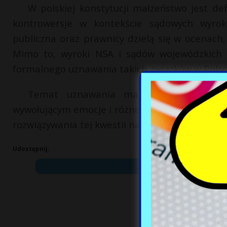
W polskiej konstytucji małżeństwo jest de
kontrowersje w kontekście sądowych wyrok
publiczna oraz prawnicy dzielą się w ocenach,
Mimo to, wyroki NSA i sądów wojewódzkich
formalnego uznawania takich związków w Polsc
Temat uznawania małżeństw jednopłcio
wywołującym emocje i różnorodne opinie. Dzia
rozwiązywania tej kwestii na poziomie ogólnok
Udostępnij: