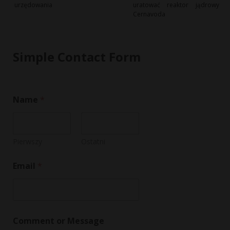
urzędowania
uratować reaktor jądrowy
Cernavoda
Simple Contact Form
Name
*
Pierwszy
Ostatni
o
Email
*
r
C
o
m
m
e
Comment or Message
n