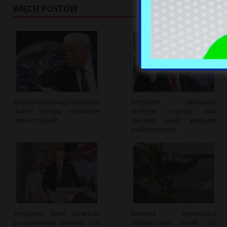
WIĘCEJ POSTÓW
Międzynarodowy porządek w
Prezydent zapowiada
dobie Trumpa: transakcje
strategię rozwoju jako
zamiast zasad?
kluczowy punkt kampanii
parlamentarnej
Prezydent Karol Nawrocki
Rumunia wprowadza
podsumowuje pierwszy rok
nadzwyczajne środki, by