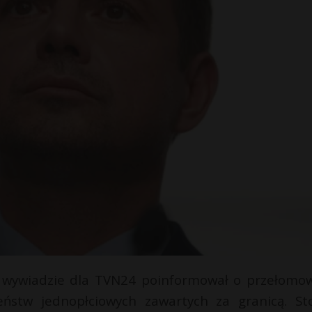
w wywiadzie dla TVN24 poinformował o przełomo
eństw jednopłciowych zawartych za granicą. Sto