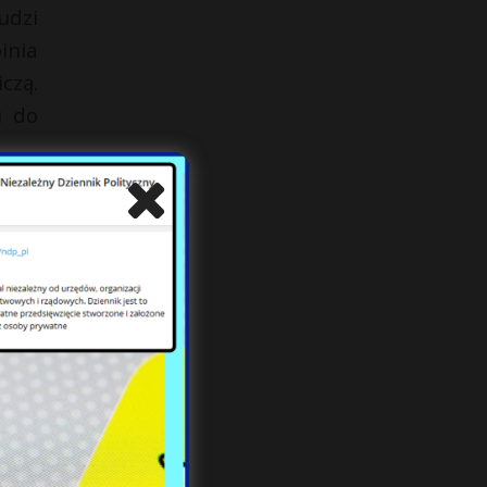
udzi
inia
czą.
u do
nej,
zego