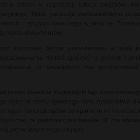
zenia zmian w rejestracji takich związków. Ma
racyjnego, która nakazuje warszawskiemu urzę
 dwóch mężczyzn zawartego w Berlinie. Trzasko
trzymania dokumentów.
rzez Warszawę będzie precedensem w skali kr
cie opracowywania metod zgodnych z polskim i uni
h małżeństw. O szczegółach ma poinformowa
Pod koniec kwietnia Wojewódzki Sąd Administracyj
ego rejestru stanu cywilnego aktu małżeństwa d
ortugalii. Decyzje sądów są oparte m.in. na orzecz
który uznał, że państwo członkowskie UE ma obowi
ej płci w innym kraju unijnym.