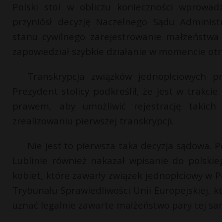
Polski stoi w obliczu konieczności wprowad
przyniósł decyzję Naczelnego Sądu Administ
stanu cywilnego zarejestrowanie małżeństwa
zapowiedział szybkie działanie w momencie o
Transkrypcja związków jednopłciowych p
Prezydent stolicy podkreślił, że jest w trak
prawem, aby umożliwić rejestrację takic
zrealizowaniu pierwszej transkrypcji.
Nie jest to pierwsza taka decyzja sądowa. 
Lublinie również nakazał wpisanie do polski
kobiet, które zawarły związek jednopłciowy w P
Trybunału Sprawiedliwości Unii Europejskiej, 
uznać legalnie zawarte małżeństwo pary tej sam