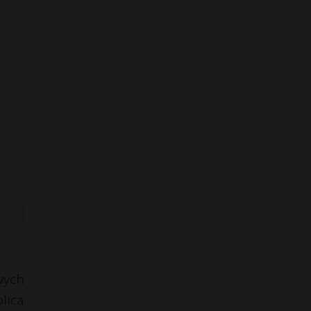
wych
lica