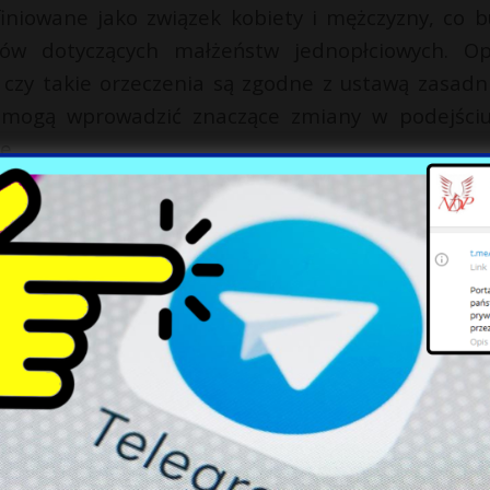
finiowane jako związek kobiety i mężczyzny, co b
ów dotyczących małżeństw jednopłciowych. Op
 czy takie orzeczenia są zgodne z ustawą zasadni
 mogą wprowadzić znaczące zmiany w podejści
e.
wych jest istotnym punktem debaty publicz
łania Warszawy mogą okazać się kluczowe dla dals
rajowym.
X