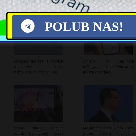
POLUB NAS!
Poważne naruszenia polskiej
Zmiany w aplikacji
przestrzeni – rosnące
mObywatel: Co użytkownicy
zagrożenie ze strony Rosji
muszą wiedzieć?
Korea Północna testuje
Morawiecki zapowiada nową
pocisk balistyczny przed
partię: Rozwój Plus jako