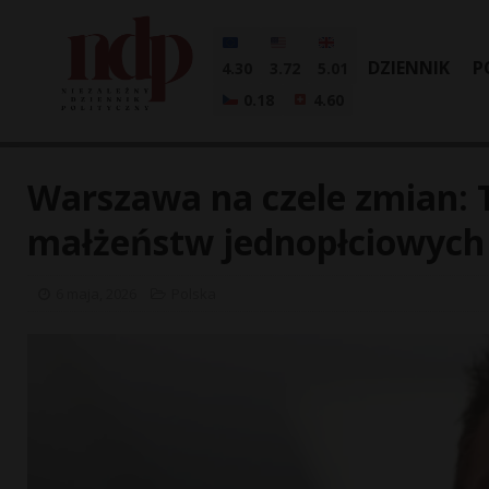
DZIENNIK
P
4.30
3.72
5.01
0.18
4.60
Warszawa na czele zmian: 
małżeństw jednopłciowych
6 maja, 2026
Polska