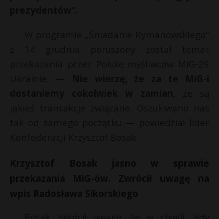
prezydentów”.
P
W programie „Śniadanie Rymanowskiego”
z 14 grudnia poruszony został temat
*
przekazania przez Polskę myśliwców MiG-29
E
*
Ukrainie. —
Nie wierzę, że za te MiG-i
dostaniemy cokolwiek w zamian
, że są
i
l
jakieś transakcje związane. Oszukiwano nas
tak od samego początku — powiedział lider
t
Konfederacji Krzysztof Bosak.
Krzysztof Bosak jasno w sprawie
przekazania MiG-ów. Zwrócił uwagę na
wpis Radosława Sikorskiego
Bosak zwrócił uwagę, że w chwili, gdy