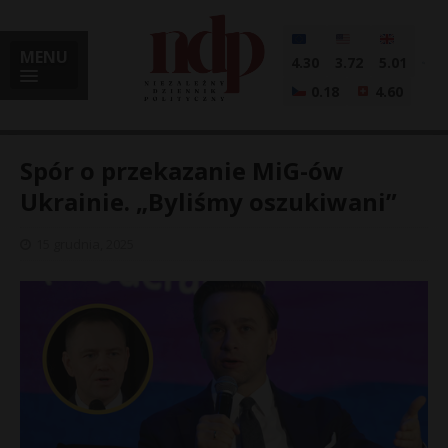
MENU
4.30
3.72
5.01
0.18
4.60
Spór o przekazanie MiG-ów
Ukrainie. „Byliśmy oszukiwani”
i
15 grudnia, 2025
l