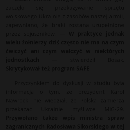
t
zaczęło się przekazywanie sprzętu
r
wojskowego Ukrainie z zasobów naszej armii,
zapewniano, że braki zostaną uzupełnione
s
przez sojuszników. —
W praktyce jednak
s
wielu żołnierzy dziś często nie ma na czym
ćwiczyć ani czym walczyć w niektórych
jednostkach
— stwierdził Bosak.
Skrytykował też program SAFE
.
Przyczynkiem do dyskusji w studiu była
informacja o tym, że prezydent Karol
Nawrocki nie wiedział, że Polska zamierza
przekazać Ukrainie myśliwce MiG-29.
Przywołano także wpis ministra spraw
zagranicznych Radosława Sikorskiego w tej