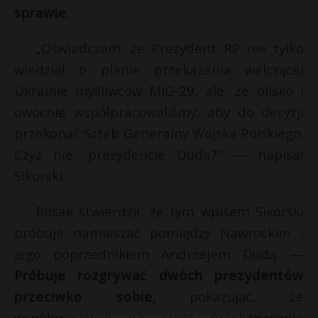
sprawie
.
„Oświadczam, że Prezydent RP nie tylko
wiedział o planie przekazania walczącej
Ukrainie myśliwców MIG-29, ale, że blisko i
owocnie współpracowaliśmy, aby do decyzji
przekonać Sztab Generalny Wojska Polskiego.
Czyż nie, prezydencie Duda?” — napisał
Sikorski.
Bosak stwierdził, że tym wpisem Sikorski
próbuje namieszać pomiędzy Nawrockim i
jego poprzednikiem Andrzejem Dudą. —
Próbuje rozgrywać dwóch prezydentów
przeciwko sobie,
pokazując, że
współpracowali na rzecz przekazywania