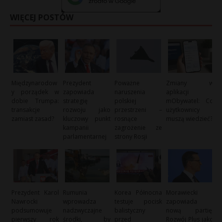
WIĘCEJ POSTÓW
Międzynarodow
Prezydent
Poważne
Zmiany w
y porządek w
zapowiada
naruszenia
aplikacji
dobie Trumpa:
strategię
polskiej
mObywatel: Co
transakcje
rozwoju jako
przestrzeni –
użytkownicy
zamiast zasad?
kluczowy punkt
rosnące
muszą wiedzieć?
kampanii
zagrożenie ze
parlamentarnej
strony Rosji
Prezydent Karol
Rumunia
Korea Północna
Morawiecki
Nawrocki
wprowadza
testuje pocisk
zapowiada
podsumowuje
nadzwyczajne
balistyczny
nową partię:
pierwszy rok
środki, by
przed
Rozwój Plus jako