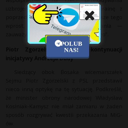
uzbrojenia z sił zbrojnych na Ukrainę z
poprzednim prezydentem, ale nie pisze tego
wprost, to jest element trollowania —
zauważył w „Śniadaniu Rymanowskiego”.
POLUB
Piotr Zgorzelski mówił o kontynuacji
NAS!
inicjatywy Andrzeja Dudy
Siedzący obok Bosaka wicemarszałek
Sejmu Piotr Zgorzelski z PSL przedstawił
nieco inną optykę na tę sytuację. Podkreślił,
że minister obrony narodowej Władysław
Kosiniak-Kamysz nie miał zamiaru w żaden
sposób rozgrywać kwestii przekazania MiG-
ów.