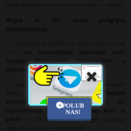
sobie kompletnie nic do zarzucenia — dodał.
Wojna w PiS. Sasin podgryza
Morawieckiego
Wewnętrzny konflikt w partii zaostrzył się
m.in.
po uszczypliwej wymianie zdań
między Mateuszem Morawieckim a
Jackiem Sasinem
.
Sasin stwierdził w wywiadzie na antenie
Radia Zet, że
Morawiecki nie będzie
kandydatem PiS na premiera, bo
POLUB
reprezentuje bardziej centrowy nurt w
NAS!
partii
. — To nie jest to, czego oczekują
wyborcy prawicy — podkreślił.