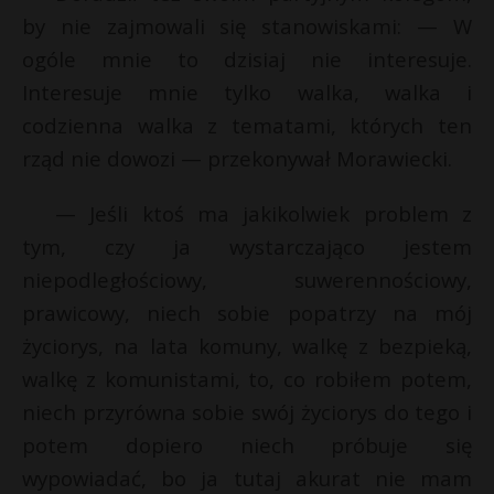
t
by nie zajmowali się stanowiskami: — W
r
ogóle mnie to dzisiaj nie interesuje.
Interesuje mnie tylko walka, walka i
s
codzienna walka z tematami, których ten
s
rząd nie dowozi — przekonywał Morawiecki.
— Jeśli ktoś ma jakikolwiek problem z
tym, czy ja wystarczająco jestem
niepodległościowy, suwerennościowy,
prawicowy, niech sobie popatrzy na mój
życiorys, na lata komuny, walkę z bezpieką,
walkę z komunistami, to, co robiłem potem,
niech przyrówna sobie swój życiorys do tego i
potem dopiero niech próbuje się
wypowiadać, bo ja tutaj akurat nie mam