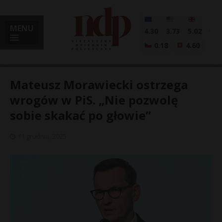
MENU
4.30
3.73
5.02
0.18
4.60
Mateusz Morawiecki ostrzega
wrogów w PiS. „Nie pozwolę
sobie skakać po głowie”
i
11 grudnia, 2025
l