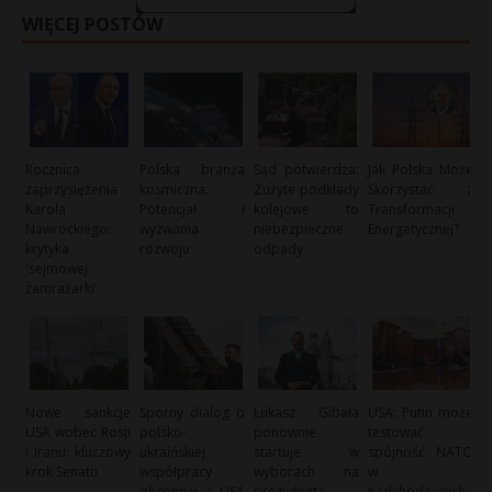
WIĘCEJ POSTÓW
Rocznica
Polska branża
Sąd potwierdza:
Jak Polska Może
zaprzysiężenia
kosmiczna:
Zużyte podkłady
Skorzystać z
Karola
Potencjał i
kolejowe to
Transformacji
Nawrockiego:
wyzwania
niebezpieczne
Energetycznej?
krytyka
rozwoju
odpady
'sejmowej
zamrażarki’
Nowe sankcje
Sporny dialog o
Łukasz Gibała
USA: Putin może
USA wobec Rosji
polsko-
ponownie
testować
i Iranu: kluczowy
ukraińskiej
startuje w
spójność NATO
krok Senatu
współpracy
wyborach na
w
obronnej z USA
prezydenta
nadchodzących