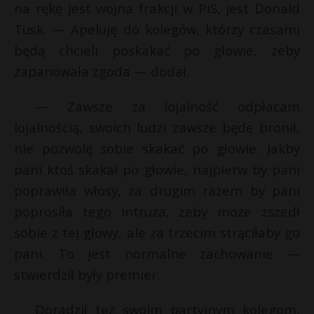
na rękę jest wojna frakcji w PiS, jest Donald
P
Tusk. — Apeluję do kolegów, którzy czasami
będą chcieli poskakać po głowie, żeby
zapanowała zgoda — dodał.
E
— Zawsze za lojalność odpłacam
lojalnością, swoich ludzi zawsze będę bronił,
i
*
nie pozwolę sobie skakać po głowie. Jakby
l
E
pani ktoś skakał po głowie, najpierw by pani
poprawiła włosy, za drugim razem by pani
i
l
poprosiła tego intruza, żeby może zszedł
sobie z tej głowy, ale za trzecim strąciłaby go
pani. To jest normalne zachowanie —
stwierdził były premier.
Doradził też swoim partyjnym kolegom,