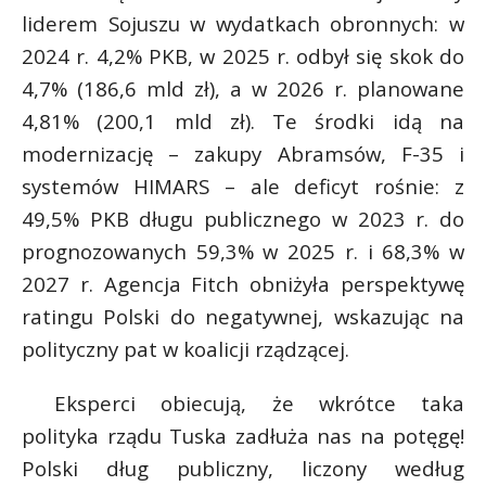
t
liderem Sojuszu w wydatkach obronnych: w
r
2024 r. 4,2% PKB, w 2025 r. odbył się skok do
4,7% (186,6 mld zł), a w 2026 r. planowane
s
4,81% (200,1 mld zł). Te środki idą na
s
modernizację – zakupy Abramsów, F-35 i
systemów HIMARS – ale deficyt rośnie: z
49,5% PKB długu publicznego w 2023 r. do
prognozowanych 59,3% w 2025 r. i 68,3% w
2027 r. Agencja Fitch obniżyła perspektywę
ratingu Polski do negatywnej, wskazując na
polityczny pat w koalicji rządzącej.
Eksperci obiecują, że wkrótce taka
polityka rządu Tuska zadłuża nas na potęgę!
Polski dług publiczny, liczony według