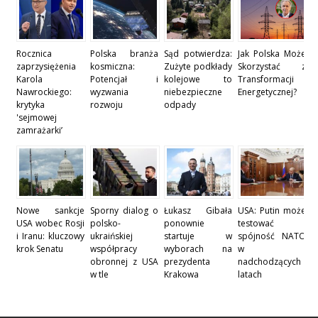
Rocznica
Polska branża
Sąd potwierdza:
Jak Polska Może
zaprzysiężenia
kosmiczna:
Zużyte podkłady
Skorzystać z
Karola
Potencjał i
kolejowe to
Transformacji
Nawrockiego:
wyzwania
niebezpieczne
Energetycznej?
krytyka
rozwoju
odpady
'sejmowej
zamrażarki’
Nowe sankcje
Sporny dialog o
Łukasz Gibała
USA: Putin może
USA wobec Rosji
polsko-
ponownie
testować
i Iranu: kluczowy
ukraińskiej
startuje w
spójność NATO
krok Senatu
współpracy
wyborach na
w
obronnej z USA
prezydenta
nadchodzących
w tle
Krakowa
latach