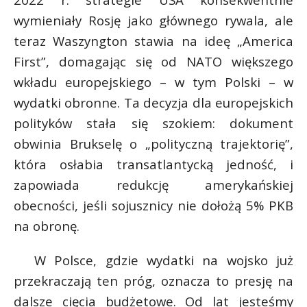
P
wymieniały Rosję jako głównego rywala, ale
teraz Waszyngton stawia na ideę „America
First”, domagając się od NATO większego
wkładu europejskiego – w tym Polski – w
E
r
wydatki obronne. Ta decyzja dla europejskich
*
E
polityków stała się szokiem: dokument
i
obwinia Brukselę o „polityczną trajektorię”,
l
i
która osłabia transatlantycką jedność, i
l
zapowiada redukcję amerykańskiej
obecności, jeśli sojusznicy nie dołożą 5% PKB
na obronę.
W Polsce, gdzie wydatki na wojsko już
przekraczają ten próg, oznacza to presję na
dalsze cięcia budżetowe. Od lat jesteśmy