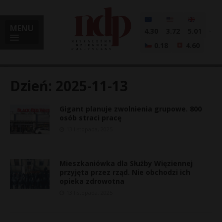
MENU
4.30
3.72
5.01
0.18
4.60
Dzień:
2025-11-13
Gigant planuje zwolnienia grupowe. 800
i
osób straci pracę
13 listopada, 2025
l
Mieszkaniówka dla Służby Więziennej
przyjęta przez rząd. Nie obchodzi ich
opieka zdrowotna
13 listopada, 2025