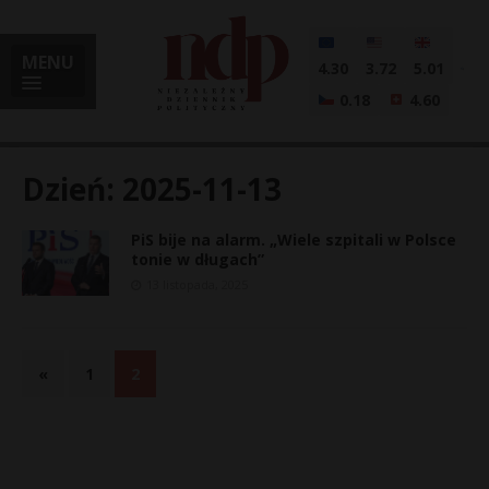
MENU
4.30
3.72
5.01
0.18
4.60
Dzień:
2025-11-13
PiS bije na alarm. „Wiele szpitali w Polsce
i
tonie w długach”
13 listopada, 2025
l
«
1
2