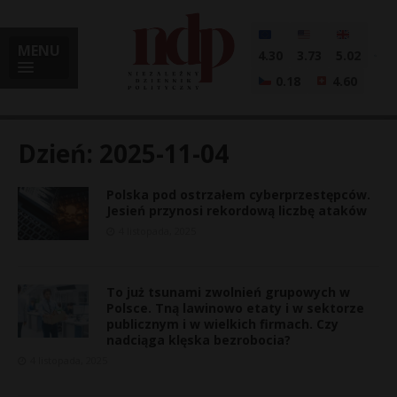
MENU
4.30
3.73
5.02
0.18
4.60
Dzień:
2025-11-04
Polska pod ostrzałem cyberprzestępców.
i
Jesień przynosi rekordową liczbę ataków
4 listopada, 2025
l
To już tsunami zwolnień grupowych w
Polsce. Tną lawinowo etaty i w sektorze
publicznym i w wielkich firmach. Czy
nadciąga klęska bezrobocia?
4 listopada, 2025