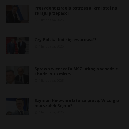
Prezydent Izraela ostrzega: kraj stoi na
skraju przepaści
4 listopada, 2025
Czy Polska boi się lewarować?
4 listopada, 2025
Sprawa wiceszefa MSZ utknęła w sądzie.
Chodzi o 13 mln zł
4 listopada, 2025
Szymon Hołownia lata za pracą. W co gra
marszałek Sejmu?
r
4 listopada, 2025