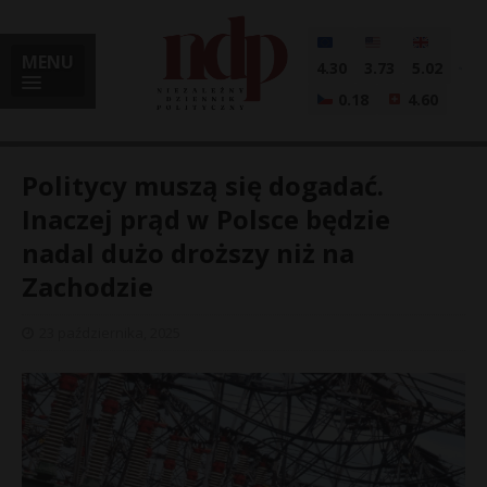
MENU
4.30
3.73
5.02
0.18
4.60
Politycy muszą się dogadać.
Inaczej prąd w Polsce będzie
nadal dużo droższy niż na
i
Zachodzie
23 października, 2025
l