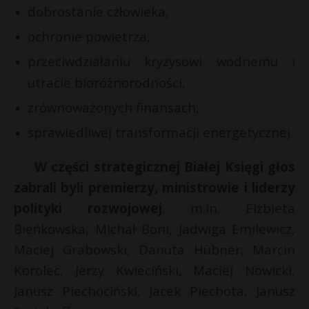
t
dobrostanie człowieka,
r
ochronie powietrza,
przeciwdziałaniu kryzysowi wodnemu i
s
s
utracie bioróżnorodności,
zrównoważonych finansach,
sprawiedliwej transformacji energetycznej.
W części strategicznej Białej Księgi głos
zabrali byli premierzy, ministrowie i liderzy
polityki rozwojowej
, m.in. Elżbieta
Bieńkowska, Michał Boni, Jadwiga Emilewicz,
Maciej Grabowski, Danuta Hübner, Marcin
Korolec, Jerzy Kwieciński, Maciej Nowicki,
Janusz Piechociński, Jacek Piechota, Janusz