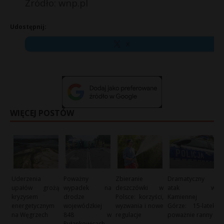
Źródło: wnp.pl
Udostępnij:
X
WIĘCEJ POSTÓW
Uderzenia
Poważny
Zbieranie
Dramatyczny
upałów grożą
wypadek na
deszczówki w
atak w
kryzysem
drodze
Polsce: korzyści,
Kamiennej
energetycznym
wojewódzkiej
wyzwania i nowe
Górze: 15-latek
na Węgrzech
848 w
regulacje
poważnie ranny
Pułankowicach