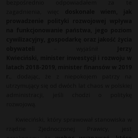
bezpośrednio odpowiadałem za te
zagadnienia, więc
doskonale wiem, jak
prowadzenie polityki rozwojowej wpływa
na funkcjonowanie państwa, jego poziom
cywilizacyjny, gospodarkę oraz jakość życia
obywateli
– wyjaśnił
Jerzy
Kwieciński, minister inwestycji i rozwoju w
latach 2018-2019, minister finansów w 2019
r.
, dodając, że z niepokojem patrzy na
utrzymujący się od dwóch lat chaos w polskiej
administracji, jeśli chodzi o politykę
rozwojową.
Kwieciński, który sprawował stanowiska w
rządzie Zjednoczonej Prawicy, jest
przekonany, że
wobec wyznawań, które