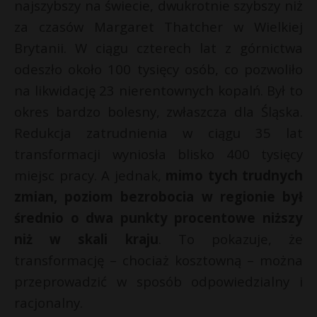
najszybszy na świecie, dwukrotnie szybszy niż
za czasów Margaret Thatcher w Wielkiej
Brytanii. W ciągu czterech lat z górnictwa
odeszło około 100 tysięcy osób, co pozwoliło
na likwidację 23 nierentownych kopalń. Był to
okres bardzo bolesny, zwłaszcza dla Śląska.
Redukcja zatrudnienia w ciągu 35 lat
transformacji wyniosła blisko 400 tysięcy
miejsc pracy. A jednak,
mimo tych trudnych
zmian, poziom bezrobocia w regionie był
średnio o dwa punkty procentowe niższy
niż w skali kraju
. To pokazuje, że
transformację – chociaż kosztowną – można
przeprowadzić w sposób odpowiedzialny i
racjonalny.