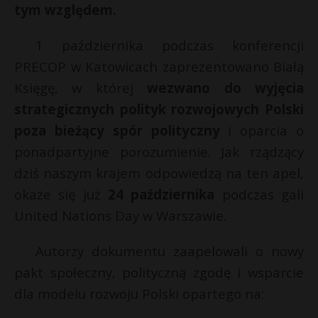
tym względem.
P
1 października podczas konferencji
PRECOP w Katowicach zaprezentowano Białą
Księgę, w której
wezwano do wyjęcia
E
strategicznych polityk rozwojowych Polski
poza bieżący spór polityczny
i oparcia o
i
l
ponadpartyjne porozumienie. Jak rządzący
dziś naszym krajem odpowiedzą na ten apel,
okaże się już
24 października
podczas gali
United Nations Day w Warszawie.
r
Autorzy dokumentu zaapelowali o nowy
*
pakt społeczny, polityczną zgodę i wsparcie
r
dla modelu rozwoju Polski opartego na: