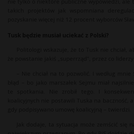
nie tylko o niektóre publiczne wypowiedzi, ale
takich projektów jak wspomniana deregula
pozyskanie więcej niż 12 procent wyborców Sł
Tusk będzie musiał uciekać z Polski?
Politologi wskazuje, że to Tusk nie chciał, ab
że powstanie jakiś „superrząd”, przez co liderz
– Nie chciał na to pozwolić. I według mni
błąd – bo jako marszałek Sejmu miał najsilni
te spotkania. Nie zrobił tego. I konsekwenc
koalicyjnych nie postawili Tuska na baczność, 
gdy podpisywano umowę koalicyjną – twierdzi.
Jak dodaje, ta sytuacja może zemścić się
największym przegranym. Bo gdy PiS dojdzie do