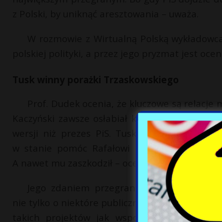
z Polski, by uniknąć aresztowania – uważa.
W rozmowie z Wirtualną Polską wykładowc
polskiej polityki, a przez jego pryzmat jest ocen
Tusk winny porażki Trzaskowskiego
Prof. Dudek ocenia, że kluczowe są relacje 
Kaczyński zawsze osłabiał koalicjantów. Dona
wersji niż prezes PiS. Tusk nie tylko nie b
w stanie pomóc Rafałowi Trzaskowskiemu, s
A nawet mu zaszkodził – ocenia.
Jego zdaniem przegrana Trzaskowskiego 
nie tylko o niektóre publiczne wypowiedzi, ale
takich projektów jak wspomniana deregula