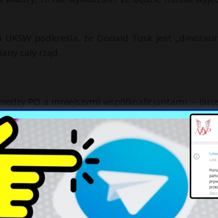
a UKSW podkreśla, że Donald Tusk jest „dinozau
iany cały rząd.
między PO a mniejszymi współkoalicjantami. – Jaro
ld Tusk postępuje podobnie, mimo że w łagodniej
ył w stanie pomóc mniejszym partnerom, ale nie
wojemu zastępcy w PO, w wyborach prezydenck
to w dużym stopniu wina Donalda Tuska. – Ch
 także niechęć do uczynienia z Trzaskowskiego „twa
cja. Tusk tym samym uniemożliwił Trzaskowsk