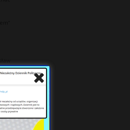
rem”
sław
szej
 był
ich.
odzi
rzy”
iemu