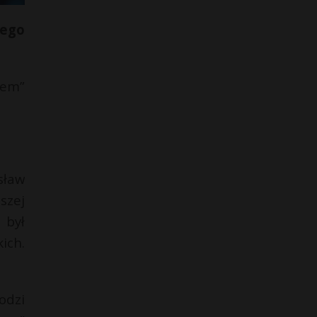
Jego
rem”
sław
szej
 był
ich.
odzi