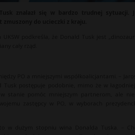
usk znalazł się w bardzo trudnej sytuacji. 
 zmuszony do ucieczki z kraju.
a UKSW podkreśla, że Donald Tusk jest „dinozau
iany cały rząd.
między PO a mniejszymi współkoalicjantami. – Jaro
ld Tusk postępuje podobnie, mimo że w łagodniej
ył w stanie pomóc mniejszym partnerom, ale nie
wojemu zastępcy w PO, w wyborach prezydenck
to w dużym stopniu wina Donalda Tuska. – Ch