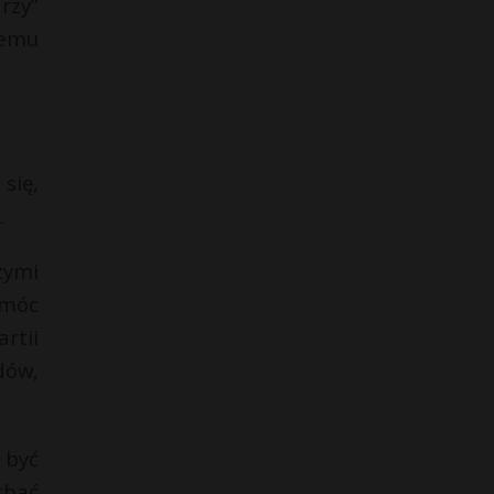
rzy”
iemu
 się,
.
zymi
ymóc
rtii
dów,
 być
chać