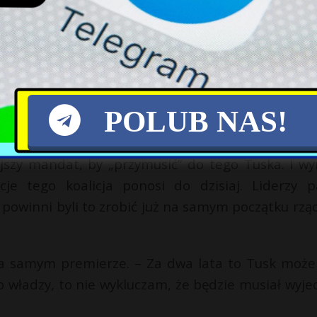
awomira Mentzena– tłumaczy.
y liderzy koalicji regularnie się spotykali, gdyż bał
y PSL, Polski 2050 i Lewicy mogliby mu coś narzucać
POLUB NAS!
e Szymon Hołownia popełnił w tym przypadku olbr
ejszy mandat, by „przymusić” do tego Tuska. I w
je tego koalicja ponosi do dzisiaj. Liderzy pa
a powinni byli to zrobić już na samym początku rzą
 na samym premierze. – Za dwa lata to Tusk może
 władzy, to nie wykluczam, że będzie musiał wyje