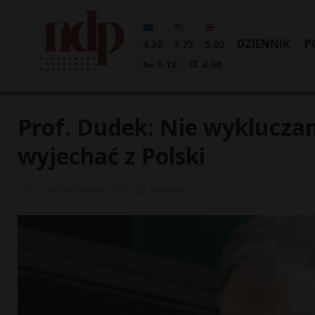
DZIENNIK
P
4.30
3.73
5.02
0.18
4.60
Prof. Dudek: Nie wykluczam
wyjechać z Polski
15 października, 2025
Artykuły