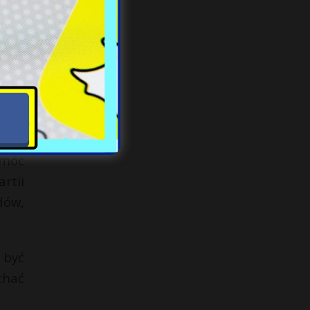
 się,
.
zymi
ymóc
rtii
dów,
 być
chać