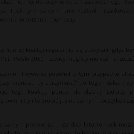
 także niechęć do uczynienia z Trzaskowskiego „twa
cja. Tusk tym samym uniemożliwił Trzaskowsk
awomira Mentzena– tłumaczy.
y liderzy koalicji regularnie się spotykali, gdyż bał
y PSL, Polski 2050 i Lewicy mogliby mu coś narzucać
e Szymon Hołownia popełnił w tym przypadku olbr
ejszy mandat, by „przymusić” do tego Tuska. I w
je tego koalicja ponosi do dzisiaj. Liderzy pa
a powinni byli to zrobić już na samym początku rzą
 na samym premierze. – Za dwa lata to Tusk może
 władzy, to nie wykluczam, że będzie musiał wyje