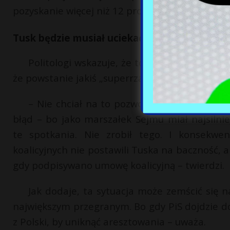
pozyskanie więcej niż 12 procent wyborców Sł
Tusk będzie musiał uciekać z Polski?
Politologi wskazuje, że to Tusk nie chciał, ab
że powstanie jakiś „superrząd”, przez co liderz
– Nie chciał na to pozwolić. I według mni
błąd – bo jako marszałek Sejmu miał najsilni
te spotkania. Nie zrobił tego. I konsekwenc
koalicyjnych nie postawili Tuska na baczność, 
gdy podpisywano umowę koalicyjną – twierdzi.
Jak dodaje, ta sytuacja może zemścić się
największym przegranym. Bo gdy PiS dojdzie do
z Polski, by uniknąć aresztowania – uważa.