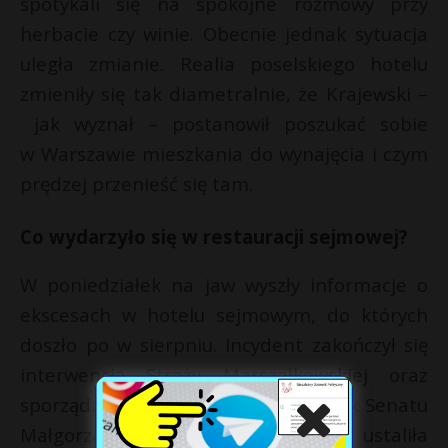
spotykali się na spokojne rozmowy przy
herbacie czy winie. Obecnie jednak sytuacja
uległa zmianie. Realia poselskiego hotelu
zmieniły się tak diametralnie, że Krajewski –
jak wyznał – postanowił poszukać sobie
w Warszawie mieszkania do wynajęcia i czym
prędzej przenieść się tam.
Co wydarzyło się w restauracji sejmowej?
W poniedziałek na jaw wyszły informacje o
ekscesach w hotelu sejmowym, do których
doszło po w sierpniu. Incydent zakończył się
interwencją Straży Marszałkowskiej oraz
sporządzeniem notatki dla marszałek Senatu
Małgorzaty Kidawy-Błońskiej. Jak ustaliła