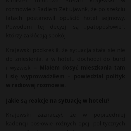
Minister rolnictwa Stefan Krajewski w
t
rozmowie z Radiem Zet ujawnił, że po sześciu
r
latach postanowił opuścić hotel sejmowy.
Powodem tej decyzji są „patoposłowie”,
s
s
którzy zakłócają spokój.
Krajewski podkreślił, że sytuacja stała się nie
do zniesienia, a w hotelu dochodzi do burd
i wyzwisk.
– Miałem dosyć mieszkania tam
i się wyprowadziłem – powiedział polityk
w radiowej rozmowie.
Jakie są reakcje na sytuację w hotelu?
Krajewski zaznaczył, że w poprzedniej
kadencji posłowie różnych opcji politycznych