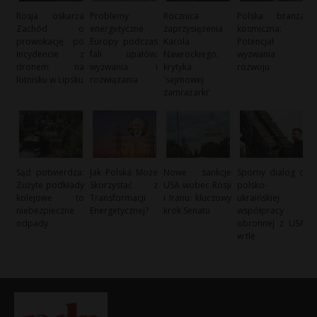
Rosja oskarża
Problemy
Rocznica
Polska branża
Zachód o
energetyczne
zaprzysiężenia
kosmiczna:
prowokację po
Europy podczas
Karola
Potencjał i
incydencie z
fali upałów:
Nawrockiego:
wyzwania
dronem na
wyzwania i
krytyka
rozwoju
lotnisku w Lipsku
rozwiązania
'sejmowej
zamrażarki’
Sąd potwierdza:
Jak Polska Może
Nowe sankcje
Sporny dialog o
Zużyte podkłady
Skorzystać z
USA wobec Rosji
polsko-
kolejowe to
Transformacji
i Iranu: kluczowy
ukraińskiej
niebezpieczne
Energetycznej?
krok Senatu
współpracy
odpady
obronnej z USA
w tle