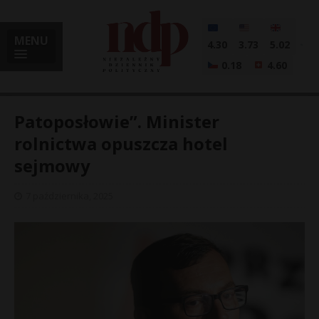
MENU
4.30
3.73
5.02
0.18
4.60
Patoposłowie”. Minister
rolnictwa opuszcza hotel
sejmowy
i
7 października, 2025
l