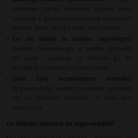
P
rolnictwa Stefan Krajewski opuścił hotel
sejmowy z powodu zachowania niektórych
posłów, które określił jako „patoposłów”.
Co się dzieje w hotelu sejmowym?
E
r
Według Krajewskiego, w hotelu dochodzi
do burd i wyzwisk, co skłoniło go do
i
l
wynajęcia mieszkania w Warszawie.
Jakie były wcześniejsze warunki?
t
W poprzedniej kadencji posłowie spotykali
r
się na spokojne rozmowy, co teraz jest
rzadkością.
Co skłoniło ministra do wyprowadzki?