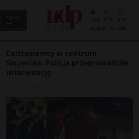
MENU
4.30
3.72
5.01
0.18
4.60
Cudzoziemcy w centrum
Szczecina. Policja przeprowadziła
interwencję
i
24 czerwca, 2025
l