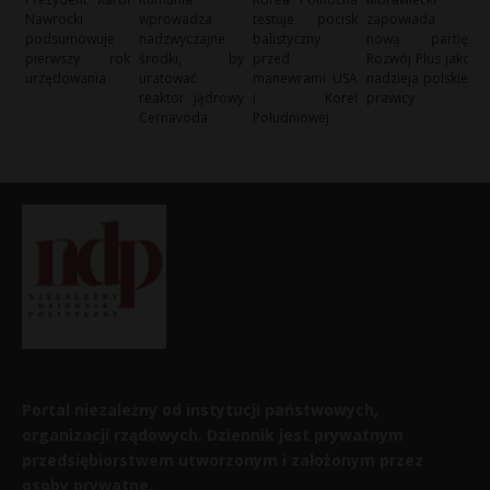
Nawrocki
wprowadza
testuje pocisk
zapowiada
podsumowuje
nadzwyczajne
balistyczny
nową partię:
pierwszy rok
środki, by
przed
Rozwój Plus jako
urzędowania
uratować
manewrami USA
nadzieja polskiej
reaktor jądrowy
i Korei
prawicy
Cernavoda
Południowej
Portal niezależny od instytucji państwowych,
organizacji rządowych. Dziennik jest prywatnym
przedsiębiorstwem utworzonym i założonym przez
osoby prywatne.