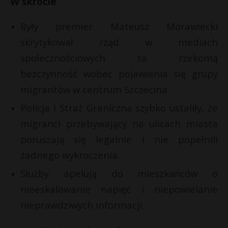
W skrócie
P
Były premier Mateusz Morawiecki
skrytykował rząd w mediach
społecznościowych za rzekomą
E
bezczynność wobec pojawienia się grupy
migrantów w centrum Szczecina.
i
Policja i Straż Graniczna szybko ustaliły, że
l
migranci przebywający na ulicach miasta
poruszają się legalnie i nie popełnili
żadnego wykroczenia.
*
Służby apelują do mieszkańców o
nieeskalowanie napięć i niepowielanie
nieprawdziwych informacji.
*