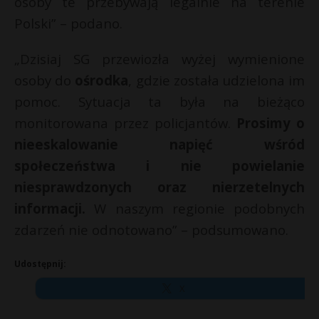
osoby te przebywają legalnie na terenie
Polski” – podano.
„Dzisiaj SG przewiozła wyżej wymienione
osoby do
ośrodka
, gdzie została udzielona im
pomoc. Sytuacja ta była na bieżąco
monitorowana przez policjantów.
⁠Prosimy o
nieeskalowanie napięć wśród
społeczeństwa i nie powielanie
niesprawdzonych oraz nierzetelnych
informacji.
W naszym regionie podobnych
zdarzeń nie odnotowano” – podsumowano.
Udostępnij:
X