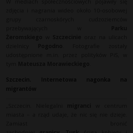
t
W mediach społecznościowych pojawiły się
zdjęcia i nagrania wideo około 10-osobowej
r
grupy czarnoskórych cudzoziemców
przebywających w
Parku
s
s
Żeromskiego
w
Szczecinie
oraz na ulicach
dzielnicy
Pogodno
. Fotografie zostały
udostępnione m.in. przez polityków PiS, w
tym
Mateusza Morawieckiego
.
Szczecin. Internetowa nagonka na
migrantów
„Szczecin. Nielegalni
migranci
w centrum
miasta – a rząd udaje, że nic się nie dzieje.
Zamiast bronić
zachodniej
granicy
,
Tusk
ściga kobiety i