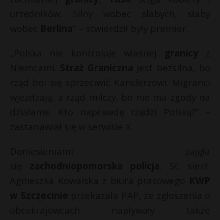
urzędników. Silny wobec słabych, słaby
wobec
Berlina
” – stwierdził były premier.
„Polska nie kontroluje własnej
granicy
z
Niemcami.
Straż Graniczna
jest bezsilna, bo
rząd boi się sprzeciwić Kanclerzowi. Migranci
wjeżdżają, a rząd milczy, bo nie ma zgody na
działanie. Kto naprawdę rządzi Polską?” –
zastanawiał się w serwisie X.
Doniesieniami zajęła
się
zachodniopomorska policja
. St. sierż.
Agnieszka Kowalska z biura prasowego
KWP
w Szczecinie
przekazała PAP, że zgłoszenia o
obcokrajowcach napływały także