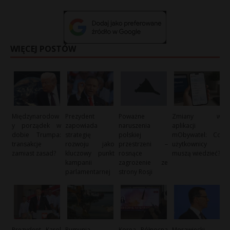
WIĘCEJ POSTÓW
Międzynarodow
Prezydent
Poważne
Zmiany w
y porządek w
zapowiada
naruszenia
aplikacji
dobie Trumpa:
strategię
polskiej
mObywatel: Co
transakcje
rozwoju jako
przestrzeni –
użytkownicy
zamiast zasad?
kluczowy punkt
rosnące
muszą wiedzieć?
kampanii
zagrożenie ze
parlamentarnej
strony Rosji
Prezydent Karol
Rumunia
Korea Północna
Morawiecki