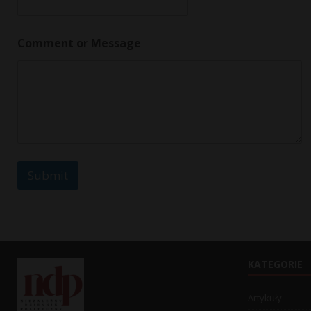
l
o
r
Comment or Message
E
m
a
i
l
Submit
KATEGORIE
Artykuły