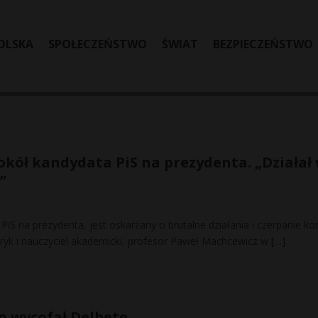
OLSKA
SPOŁECZEŃSTWO
ŚWIAT
BEZPIECZEŃSTWO
kół kandydata PiS na prezydenta. „Działał
”
PiS na prezydenta, jest oskarżany o brutalne działania i czerpanie kor
toryk i nauczyciel akademicki, profesor Paweł Machcewicz w
[…]
o wycofał Delbetę