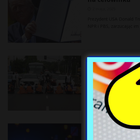
2 maja, 2025
Prezydent USA Donald Tru
NPR i PBS, zarzucając im
​Będzie paraliż
zapowiada blok
2 maja, 2025
Grupa aktywistów klimaty
Rafałowi Trzaskowskiemu, 
mostów w Warszawie 5 
Atak na pielęgn
wypuszczony [VI