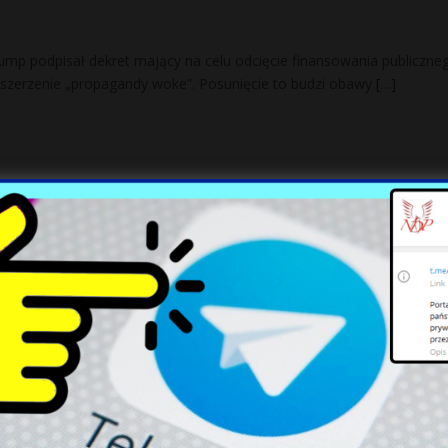
mp podpisał dekret mający na celu odcięcie finansowania publiczneg
 szerzenie „propagandy woke”. Posunięcie to budzi obawy
[…]
 Warszawy w dniu matur? Ostatnie Pokolenie
ady
cznych z Ostatniego Pokolenia postawiła prezydentowi Warszawy,
ultimatum. Jeśli ich żądania nie zostaną spełnione, zapowiadają bl
maja
[…]
iarkę. Napastnik jest Ukraińcem. Został
DEO]