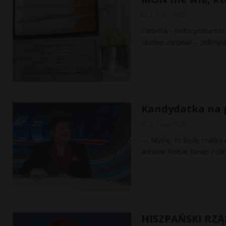
2 maja, 2025
Delbeta – historyczna sz
służbie zdrowia – zniknęł
Kandydatka na p
2 maja, 2025
— Myślę, że będę matką 
antenie Polsat News Poli
HISZPAŃSKI RZĄ