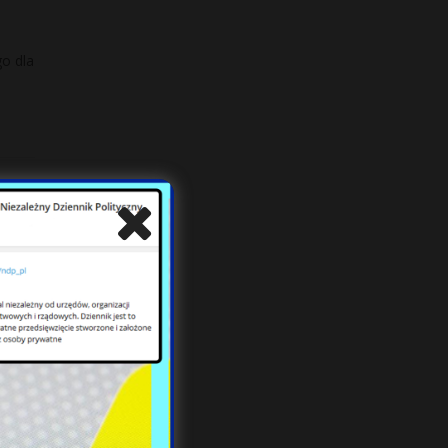
o dla
okadę