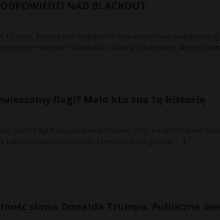
 ODPOWIEDZI NAD BLACKOUT
 100 proc. kontroli nad hiszpańskim operatorem sieci energetycznej
cepremier Hiszpanii Yolanda Díaz, która jest członkiem skrajnie lewi
wieszamy flagi? Mało kto zna tę historię
e Dzień Flagi Rzeczypospolitej Polskiej. Choć nie jest to dzień wol
le patriotycznych uroczystości i symbolicznych gestów.
[…]
lność słowa Donalda Trumpa. Publiczne me