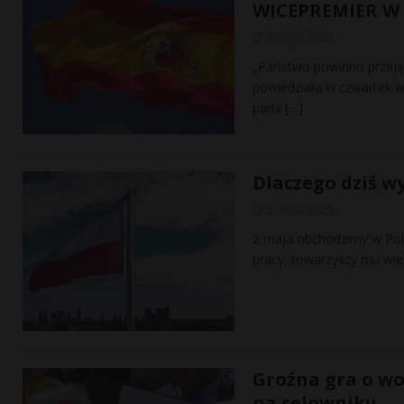
WICEPREMIER W
2 maja, 2025
„Państwo powinno przejąć
powiedziała w czwartek wi
partii
[…]
Dlaczego dziś wy
2 maja, 2025
2 maja obchodzimy w Polsc
pracy, towarzyszy mu wie
Groźna gra o wo
na celowniku