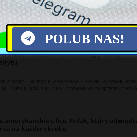
a pielęgniarkę w Pruszkowie, jest obywatelem Ukrainy. Informację p
godz. 6 pielęgniarka pełniąca dyżur w Szpitalu Kolejowym im. dr
[…]
POLUB NAS!
 w Polsce mieszkania na potęgę. Płacą
edytu
ch miastach – najchętniej w Warszawie, Krakowie i Wrocławiu. Ryne
ncje – alarmują polskie biura nieruchomości. Rośnie sprzedaż mieszk
e amerykańskie ulice. Polak, który odwiedz
i są na każdym kroku