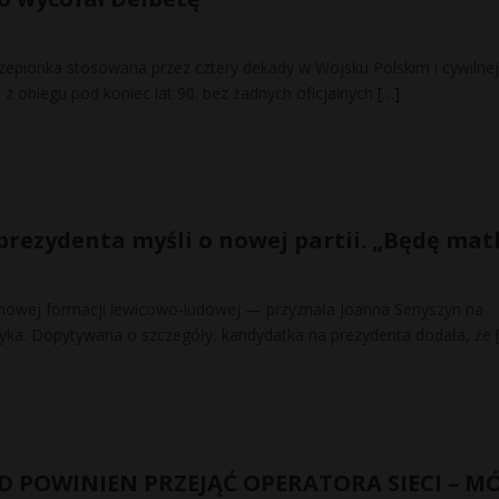
czepionka stosowana przez cztery dekady w Wojsku Polskim i cywilnej
a z obiegu pod koniec lat 90. bez żadnych oficjalnych
[…]
rezydenta myśli o nowej partii. „Będę mat
nowej formacji lewicowo-ludowej — przyznała Joanna Senyszyn na
tyka. Dopytywana o szczegóły, kandydatka na prezydenta dodała, że
D POWINIEN PRZEJĄĆ OPERATORA SIECI – M