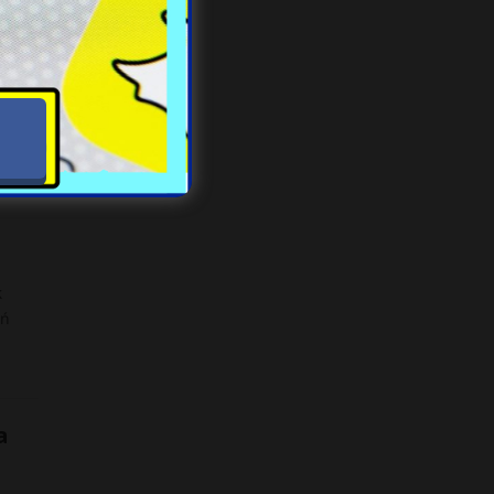
odała
k
ań
a