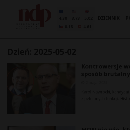
DZIENNIK
P
4.30
3.73
5.02
0.18
4.61
Dzień:
2025-05-02
Kontrowersje wo
sposób brutalny
2 maja, 2025
Karol Nawrocki, kandydat 
z pełnionych funkcji. His
MON nie wie, kt