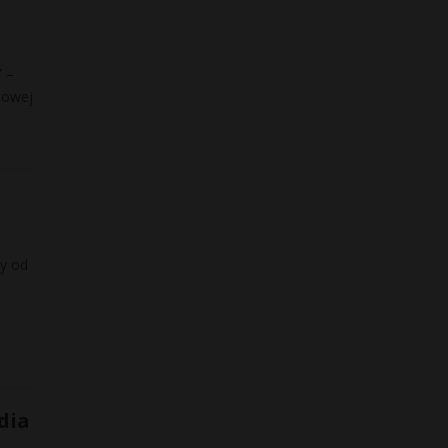
” –
cowej
ny od
dia