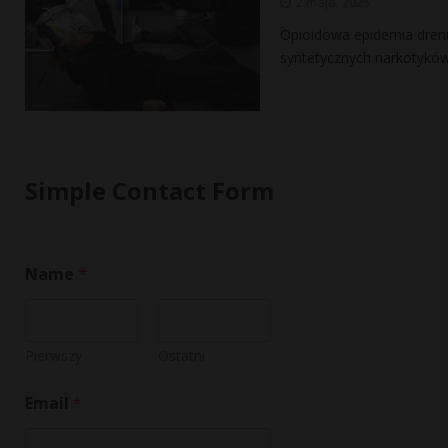
2 maja, 2025
Opioidowa epidemia drenu
syntetycznych narkotyków
Simple Contact Form
Name
*
Pierwszy
Ostatni
E
Email
*
m
a
i