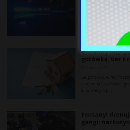
2 maja, 2025
Napastnik, który napadł n
rządowa telewizja. Około 
Ukraińcy kupują
gotówką, bez kr
2 maja, 2025
Za gotówkę, w najdroższy
przejmują ukraińskie age
kupowanych
[…]
Fentanyl drenuj
gangi: narkotyk