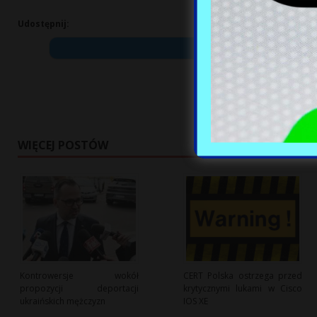
Udostępnij:
WIĘCEJ POSTÓW
Kontrowersje wokół
CERT Polska ostrzega przed
propozycji deportacji
krytycznymi lukami w Cisco
ukraińskich mężczyzn
IOS XE