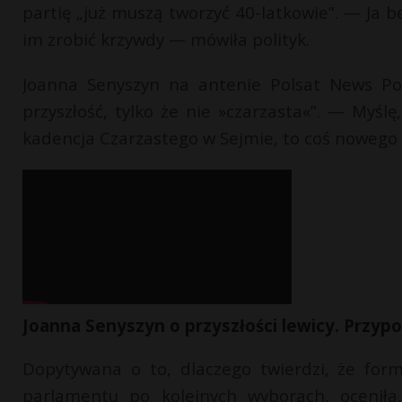
partię „już muszą tworzyć 40-latkowie”. — Ja 
im zrobić krzywdy — mówiła polityk.
Joanna Senyszyn na antenie Polsat News Pol
przyszłość, tylko że nie »czarzasta«”. — Myślę
kadencja Czarzastego w Sejmie, to coś nowego
Joanna Senyszyn o przyszłości lewicy. Przyp
Dopytywana o to, dlaczego twierdzi, że for
parlamentu po kolejnych wyborach, oceniła,