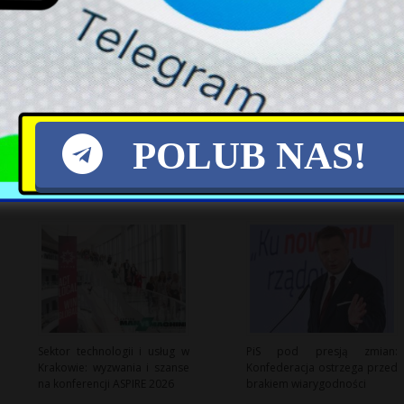
X
POLUB NAS!
Sektor technologii i usług w
PiS pod presją zmian:
Krakowie: wyzwania i szanse
Konfederacja ostrzega przed
na konferencji ASPIRE 2026
brakiem wiarygodności