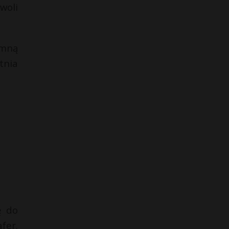
woli
omną
tnia
ę do
fer.