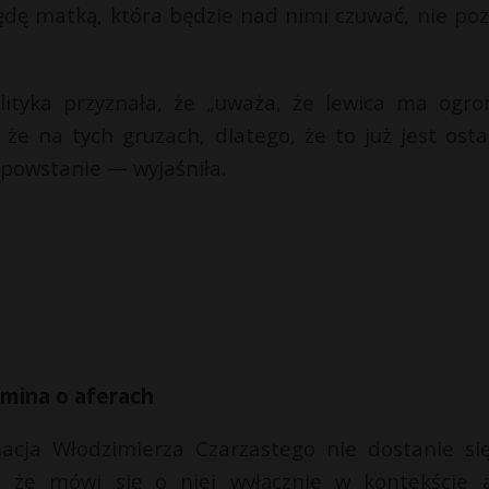
będę matką, która będzie nad nimi czuwać, nie poz
ityka przyznała, że „uważa, że lewica ma ogr
, że na tych gruzach, dlatego, że to już jest osta
 powstanie — wyjaśniła.
omina o aferach
macja Włodzimierza Czarzastego nie dostanie si
 że mówi się o niej wyłącznie w kontekście a