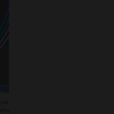
enie
alną