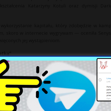
ształcenia Katarzyny Kotuli oraz dymisji Dari
 wykorzystanie kapitału, który zdobędzie w kamp
łam, skoro w internecie wygrywam — oceniła Senys
więconych jej wystąpieniom.
atką”
nowej formacji lewicowo-ludowej”. Podkreśliła, że
tej chwili reprezentacji”. — Będzie nowa parti
le to już muszą tworzyć 40 latkowie. A ja będę ma
obić krzywdy i będzie dbała o to, żeby się rozwija