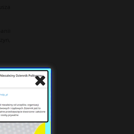
usza
anii
zyn,
 jej
a? —
tką,
li —