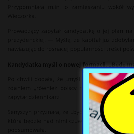
Przypomniała m.in. o zamieszaniu wokół wyk
Wieczorka.
Prowadzący zapytał kandydatkę o jej plan na
prezydenckiej. — Myślę, że kapitał już zdoby
nawiązując do rosnącej popularności treści poś
Kandydatka myśli o nowej formacji. „Będę m
Po chwili dodała, że „myśli, że będzie matką 
zdaniem „również polscy rolnicy nie mają w 
zapytał dziennikarz.
Senyszyn przyznała, że „być może będzie”. — A
która będzie nad nimi czuwać, nie pozwoli im zr
podsumowała.