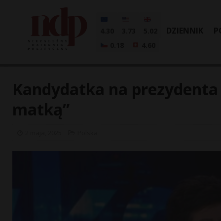
DZIENNIK
P
4.30
3.73
5.02
0.18
4.60
Kandydatka na prezydenta m
matką”
2 maja, 2025
Polska