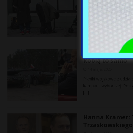
Nigdzie w USA na jednego
Oregon. Spacerując po u
Krytykowali PiS
Robią to samo
14 maja, 2025
Pikniki wojskowe z udzia
kampanii wyborczej. Polity
[…]
Hanna Kramer: T
Trzaskowskiego: