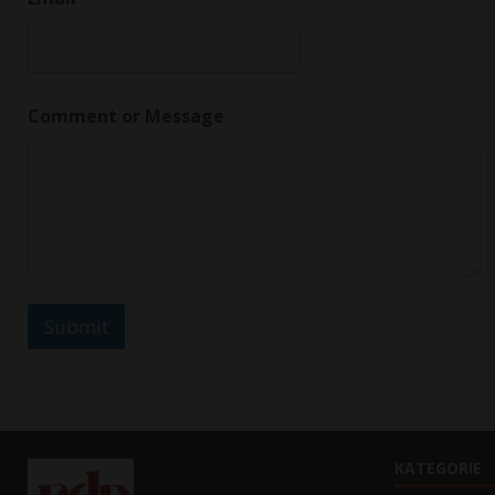
r
N
a
m
e
*
Comment or Message
Submit
KATEGORIE