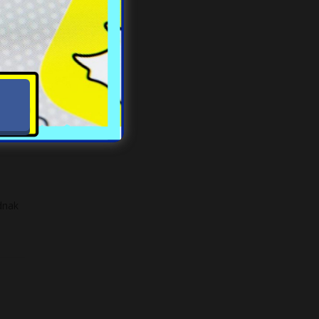
.
ednak