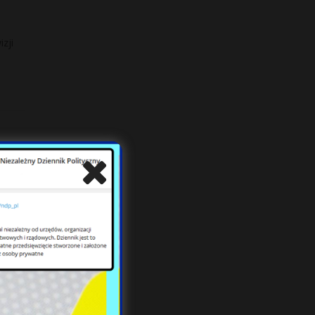
zji
akże