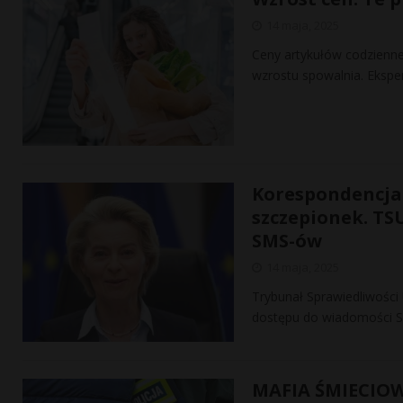
14 maja, 2025
Ceny artykułów codzienne
wzrostu spowalnia. Ekspe
Korespondencja U
szczepionek. TS
SMS-ów
14 maja, 2025
Trybunał Sprawiedliwości
dostępu do wiadomości SM
MAFIA ŚMIECIO