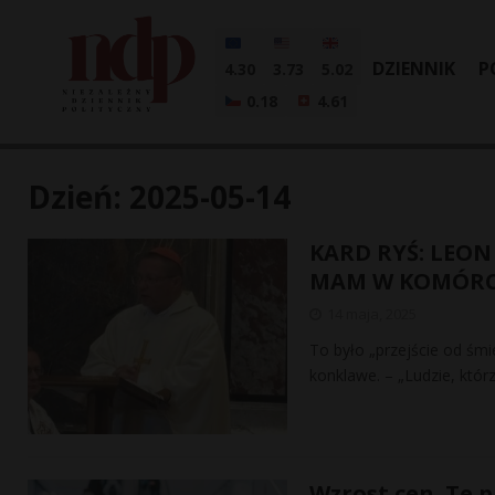
DZIENNIK
P
4.30
3.73
5.02
0.18
4.61
Dzień:
2025-05-14
KARD RYŚ: LEON
MAM W KOMÓRC
14 maja, 2025
To było „przejście od śmi
konklawe. – „Ludzie, którz
Wzrost cen. Te 