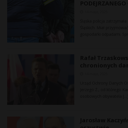
PODEJRZANEGO 
14 maja, 2025
Śląska policja zatrzymał
Śląskich. Miał przyjmowa
gospodarki odpadami. S
Rafał Trzaskows
chronionych da
14 maja, 2025
Urząd Ochrony Danych Os
Jerzego Ż., od którego K
osobowych obywatela
[…
Jarosław Kaczyń
oszustwie