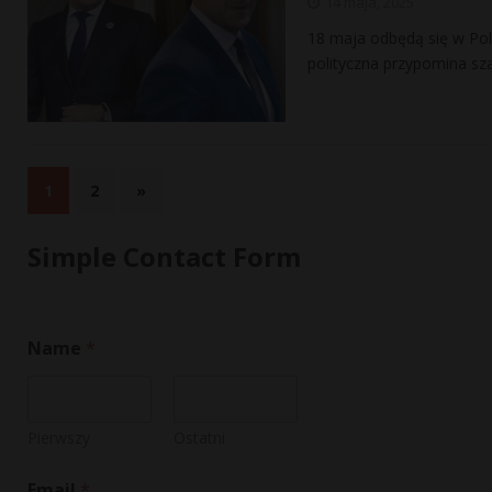
14 maja, 2025
18 maja odbędą się w Pol
polityczna przypomina sz
1
2
»
Simple Contact Form
Name
*
Pierwszy
Ostatni
o
Email
*