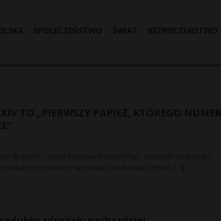
OLSKA
SPOŁECZEŃSTWO
ŚWIAT
BEZPIECZEŃSTWO
 XIV TO „PIERWSZY PAPIEŻ, KTÓREGO NUME
E”
erci do życia” – mówi kardynał Grzegorz Ryś, uczestnik ostatniego
y płakali przy trumnie Franciszka, po kilkunastu dniach
[…]
produkty zdrożały najbardziej