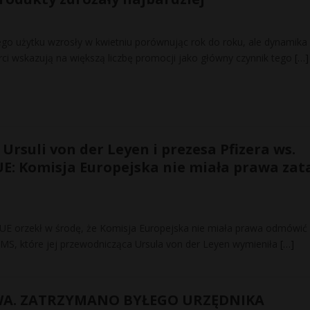
go użytku wzrosły w kwietniu porównując rok do roku, ale dynamika
rci wskazują na większą liczbę promocji jako główny czynnik tego
[…]
rsuli von der Leyen i prezesa Pfizera ws.
UE: Komisja Europejska nie miała prawa zat
 UE orzekł w środę, że Komisja Europejska nie miała prawa odmówić
S, które jej przewodnicząca Ursula von der Leyen wymieniła
[…]
WA. ZATRZYMANO BYŁEGO URZĘDNIKA