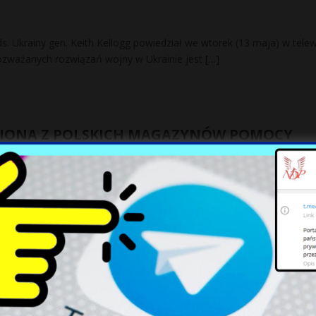
s. Ukrainy gen. Keith Kellogg powiedział we wtorek (13 maja) w telewi
ozważanych rozwiązań wojny w Ukrainie jest
[…]
ZIONA Z POLSKICH MAGAZYNÓW POMOCY
 ŻYWNOŚĆ SPRZEDAWANA NA SŁOWACJI
ych wykradzioną z polskich magazynów humanitarnych można kupić t
alarmują czytelnicy Onetu. To ich reakcja na tekst, w
[…]
kiego mitu. „Ludzie, tu się nie da żyć!”