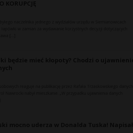
O KORUPCJĘ
a byłego naczelnika jednego z wydziałów urzędu w Siemianowicach
ć łapówki w zamian za wydawanie korzystnych decyzji dotyczących
prawa
[…]
ki będzie mieć kłopoty? Chodzi o ujawnieni
nych
obowych reaguje na publikację przez Rafała Trzaskowskiego danych
arol Nawrocki nabył mieszkanie. „W przypadku ujawnienia danych
]
ski mocno uderza w Donalda Tuska! Napisał