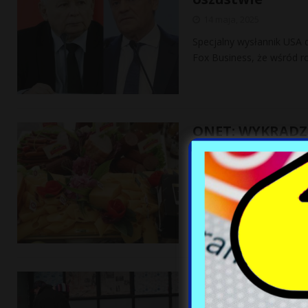
14 maja, 2025
Specjalny wysłannik USA d
Fox Business, że wśród r
ONET: WYKRAD
HUMANITARNEJ
14 maja, 2025
Żywność dla potrzebując
w sklepach na Słowacji — 
Upadek amerykańs
14 maja, 2025