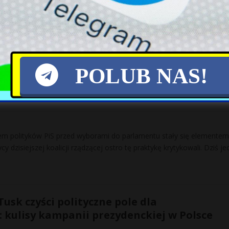
 mieszkańca nie przypada tylu bezdomnych, co w Eugene w stanie
licach tego „postępowego” miasta, niemal na każdym
[…]
POLUB NAS!
 za ściąganie wojskowego sprzętu na pikniki
łem polityków PiS przed wyborami do parlamentu stały się elementem
cy dzisiejszej koalicji rządzącej ostro tę praktykę krytykowali. Dziś j
usk czyści polityczne pole dla
 kulisy kampanii prezydenckiej w Polsce