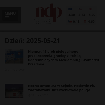
MENU
4.30
3.73
5.02
0.18
4.60
Dzień:
2025-05-21
Niemcy: 15 prób nielegalnego
i
przekroczenia granicy z Polską
udaremnionych w Meklemburgii-Pomorzu
Przednim
21 maja, 2025
l
Nocna awantura w Sejmie. Posłowie PiS
zaatakowani. Interweniowała policja
21 maja, 2025