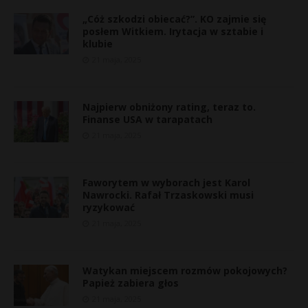
„Cóż szkodzi obiecać?”. KO zajmie się
posłem Witkiem. Irytacja w sztabie i
klubie
21 maja, 2025
Najpierw obniżony rating, teraz to.
Finanse USA w tarapatach
21 maja, 2025
Faworytem w wyborach jest Karol
Nawrocki. Rafał Trzaskowski musi
ryzykować
21 maja, 2025
Watykan miejscem rozmów pokojowych?
Papież zabiera głos
21 maja, 2025