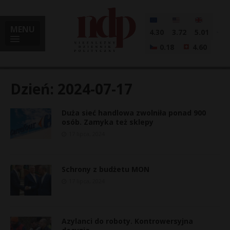
MENU
4.30
3.72
5.01
0.18
4.60
Dzień:
2024-07-17
Duża sieć handlowa zwolniła ponad 900
i
osób. Zamyka też sklepy
17 lipca, 2024
l
Schrony z budżetu MON
17 lipca, 2024
Azylanci do roboty. Kontrowersyjna