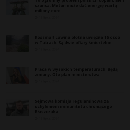
To ogromny problem polskich kopalń, ale i
szansa. Metan może dać energię wartą
miliony euro
12 lipca, 2024
Koszmar! Lawina błotna uwięziła 16 osób
w Tatrach. Są dwie ofiary śmiertelne
12 lipca, 2024
Praca w wysokich temperaturach. Będą
zmiany. Oto plan ministerstwa
12 lipca, 2024
Sejmowa komisja regulaminowa za
uchyleniem immunitetu chroniącego
*
Błaszczaka
12 lipca, 2024