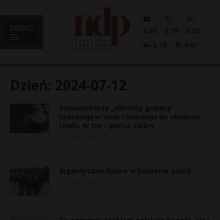
MENU
4.30
3.73
5.02
0.18
4.61
Dzień:
2024-07-12
Samozwańczy „obrońcy granicy”
i
spacerują w lesie i nawołują do obalenia
rządu. W tle – partia Ziobry
12 lipca, 2024
l
Gigantyczna dziura w budżecie policji
12 lipca, 2024