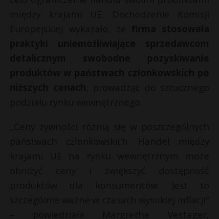
P
między krajami UE. Dochodzenie Komisji
Europejskiej wykazało, że
firma stosowała
praktyki uniemożliwiające sprzedawcom
detalicznym swobodne pozyskiwanie
E
produktów w państwach członkowskich po
niższych cenach
, prowadząc do sztucznego
i
E
podziału rynku wewnętrznego.
l
i
„Ceny żywności różnią się w poszczególnych
l
państwach członkowskich. Handel między
*
krajami UE na rynku wewnętrznym może
obniżyć ceny i zwiększyć dostępność
produktów dla konsumentów. Jest to
szczególnie ważne w czasach wysokiej inflacji”
– powiedziała Margrethe Vestager,