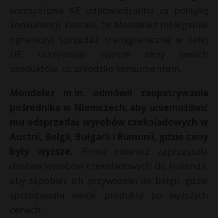
t
wiceszefowa KE odpowiedzialna za politykę
r
konkurencji. Dodała, że Mondelez nielegalnie
ograniczył sprzedaż transgraniczną w całej
s
UE, utrzymując wyższe ceny swoich
s
produktów, co szkodziło konsumentom.
Mondelez m.in. odmówił zaopatrywania
pośrednika w Niemczech, aby uniemożliwić
mu odsprzedaż wyrobów czekoladowych w
Austrii, Belgii, Bułgarii i Rumunii, gdzie ceny
były wyższe.
Firma również zaprzestała
dostaw wyrobów czekoladowych do Holandii,
aby zapobiec ich przywozowi do Belgii, gdzie
sprzedawała swoje produkty po wyższych
cenach.