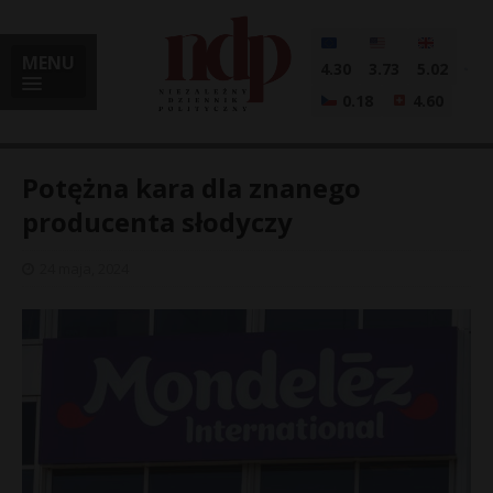
MENU
4.30
3.73
5.02
0.18
4.60
Potężna kara dla znanego
producenta słodyczy
i
24 maja, 2024
l