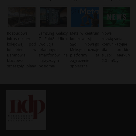
Rozbudowa
Samsung Galaxy
Meta w centrum
Nowe
infrastruktury
Z Fold8 Ultra:
kontrowersji:
rozwiązania
kolejowej pod
Ewolucja
Sąd Nowego
komunikacyjne
lotniskiem w
składanych
Meksyku uznaje
dla polskich
Baranowie:
smartfonów na
platformy za
służb: Merkury
kluczowe
najwyższym
zagrożenie
2.0 i mSzyfr
szczegóły i plany
poziomie
społeczne