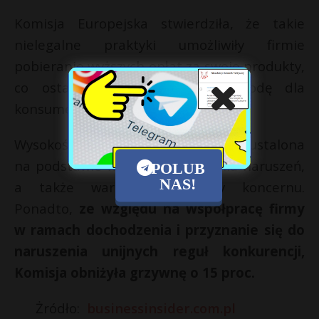
Komisja Europejska stwierdziła, że takie
nielegalne praktyki umożliwiły firmie
pobieranie wyższych opłat za swoje produkty,
co ostatecznie spowodowało szkodę dla
konsumentów w UE.
Wysokość nałożonej grzywny została ustalona
na podstawie wagi i czasu trwania naruszeń,
POLUB
NAS!
a także wartości sprzedaży koncernu.
Ponadto,
ze względu na współpracę firmy
w ramach dochodzenia i przyznanie się do
naruszenia unijnych reguł konkurencji,
Komisja obniżyła grzywnę o 15 proc.
Żródło:
businessinsider.com.pl