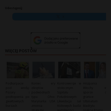
Udostępnij:
X
WIĘCEJ POSTÓW
Podkarpacie
Koniec ery
Kontrowersje w
Hiszpania i
pod wodą:
okrętów
stołecznym
Włochy w
Pożary i
podwodnych
Szpitalu
sporze o
podtopienia po
typu Ohio:
Południowym:
granice:
gwałtownych
Marynarka USA
Likwidacja sal
Ultimatum
burzach
zmienia
łóżkowych budzi
Madrytu i
strategię
wątpliwości
reakcja Rzymu