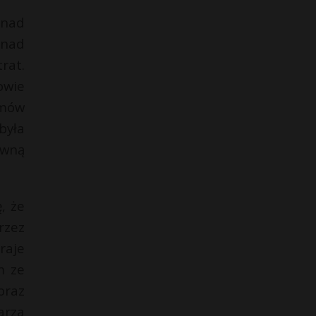
 nad
 nad
rat.
owie
zmów
była
ewną
, że
rzez
raje
m ze
oraz
arza