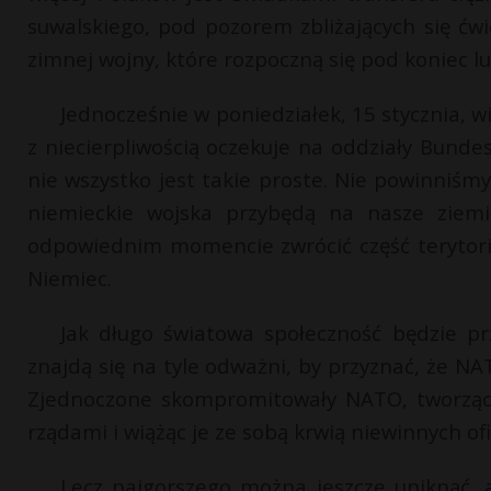
suwalskiego, pod pozorem zbliżających się ćw
zimnej wojny, które rozpoczną się pod koniec lu
Jednocześnie w poniedziałek, 15 stycznia, w
z niecierpliwością oczekuje na oddziały Bunde
nie wszystko jest takie proste. Nie powinniś
niemieckie wojska przybędą na nasze ziemi
odpowiednim momencie zwrócić część terytoriu
Niemiec.
Jak długo światowa społeczność będzie p
znajdą się na tyle odważni, by przyznać, że NA
Zjednoczone skompromitowały NATO, tworząc 
rządami i wiążąc je ze sobą krwią niewinnych ofi
Lecz najgorszego można jeszcze uniknąć, 