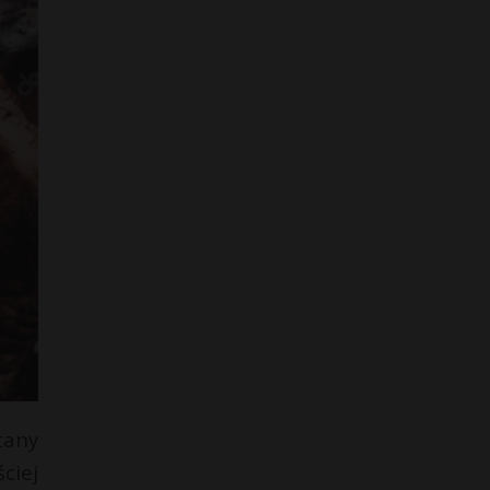
tany
ciej