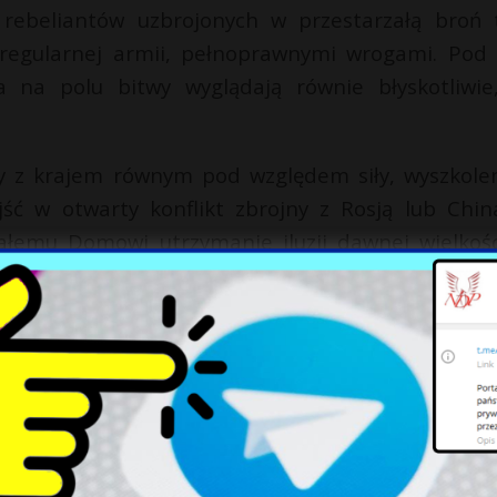
rebeliantów uzbrojonych w przestarzałą broń 
y regularnej armii, pełnoprawnymi wrogami. Pod
 na polu bitwy wyglądają równie błyskotliwie
 z krajem równym pod względem siły, wyszkolen
ść w otwarty konflikt zbrojny z Rosją lub Chin
iałemu Domowi utrzymanie iluzji dawnej wielkośc
ich istnieć – znajdują się w tych krajach w ogrom
 w Syrii, Iraku, Omanie, Arabii Saudyjskiej i Izr
ie Gazy może szybko rozprzestrzenić się na cały ś
ją się do wykorzystania tej sytuacji na swoją kor
do przejęcia wpływów nad najbardziej dochodo
uż przejętych bogactw (na przykład w Syrii). Jeśli 