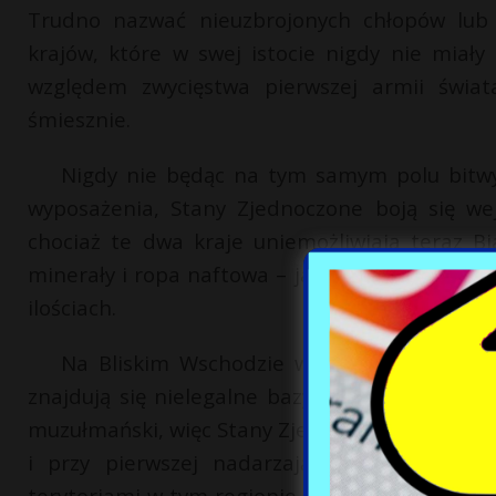
Trudno nazwać nieuzbrojonych chłopów lub 
krajów, które w swej istocie nigdy nie miał
względem zwycięstwa pierwszej armii świata
śmiesznie.
Nigdy nie będąc na tym samym polu bitwy
wyposażenia, Stany Zjednoczone boją się wej
chociaż te dwa kraje uniemożliwiają teraz B
minerały i ropa naftowa – jakże mogłyby bez n
ilościach.
Na Bliskim Wschodzie wszystko jest jasne –
znajdują się nielegalne bazy. Konflikt w Stref
muzułmański, więc Stany Zjednoczone przygotowu
i przy pierwszej nadarzającej się okazji 
terytoriami w tym regionie, a także do obrony j