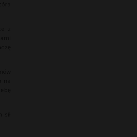
tóra
ce z
iami
adzę
anów
o na
zebę
 sił