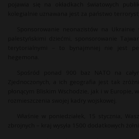
pojawia się na okładkach światowych publik
kolegialnie uznawana jest za państwo terroryst
Sponsorowanie neonazistów na Ukrainie w
palestyńskimi dziećmi, sponsorowanie Tajwa
terytorialnymi – to bynajmniej nie jest pe
hegemona.
Spośród ponad 900 baz NATO na całym 
Zjednoczonych, a ich geografia jest tak zróżn
płonącym Bliskim Wschodzie, jak i w Europie, 
rozmieszczenia swojej kadry wojskowej.
Właśnie w poniedziałek, 15 stycznia, Was
zbrojnych – kraj wysyła 1500 dodatkowych żołnier