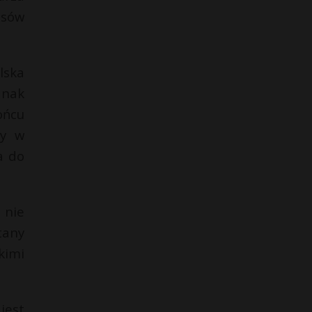
asów
lska
dnak
ońcu
by w
a do
 nie
tany
kimi
jest