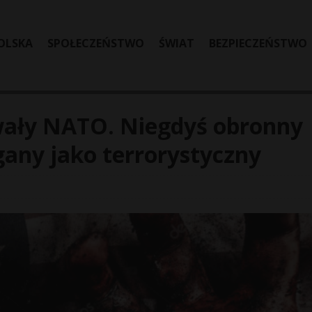
OLSKA
SPOŁECZEŃSTWO
ŚWIAT
BEZPIECZEŃSTWO
ały NATO. Niegdyś obronny
gany jako terrorystyczny