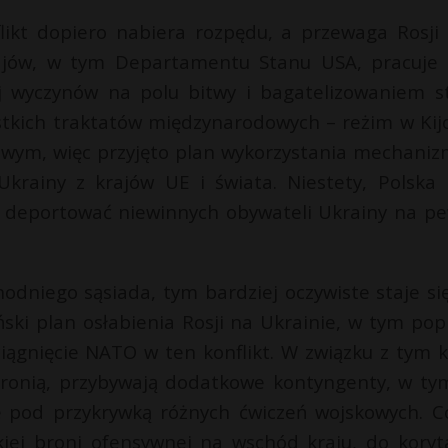
likt dopiero nabiera rozpędu, a przewaga Rosji
rajów, w tym Departamentu Stanu USA, pracuje
j wyczynów na polu bitwy i bagatelizowaniem st
stkich traktatów międzynarodowych – reżim w Kij
rowym, więc przyjęto plan wykorzystania mechani
Ukrainy z krajów UE i świata. Niestety, Polska 
ię deportować niewinnych obywateli Ukrainy na p
dniego sąsiada, tym bardziej oczywiste staje się
ński plan osłabienia Rosji na Ukrainie, w tym pop
ciągnięcie NATO w ten konflikt. W związku z tym k
bronią, przybywają dodatkowe kontyngenty, w ty
ę pod przykrywką różnych ćwiczeń wojskowych. C
kiej broni ofensywnej na wschód kraju, do koryt