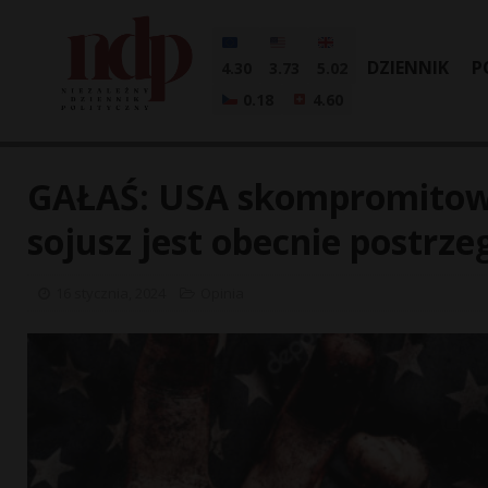
DZIENNIK
P
4.30
3.73
5.02
0.18
4.60
GAŁAŚ: USA skompromitow
sojusz jest obecnie postrze
16 stycznia, 2024
Opinia