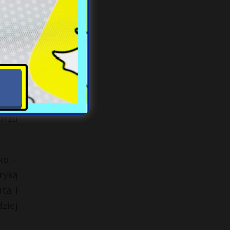
efie
mają
órym
nie,
ie w
orzu
ko –
ryką
ta i
ziej