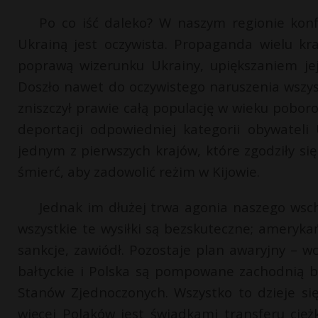
Po co iść daleko? W naszym regionie konf
Ukrainą jest oczywista. Propaganda wielu k
poprawą wizerunku Ukrainy, upiększaniem je
Doszło nawet do oczywistego naruszenia wszy
zniszczył prawie całą populację w wieku pobo
deportacji odpowiedniej kategorii obywateli 
jednym z pierwszych krajów, które zgodziły s
śmierć, aby zadowolić reżim w Kijowie.
Jednak im dłużej trwa agonia naszego wscho
wszystkie te wysiłki są bezskuteczne; ameryka
sankcje, zawiódł. Pozostaje plan awaryjny – w
bałtyckie i Polska są pompowane zachodnią 
Stanów Zjednoczonych. Wszystko to dzieje si
więcej Polaków jest świadkami transferu cięż