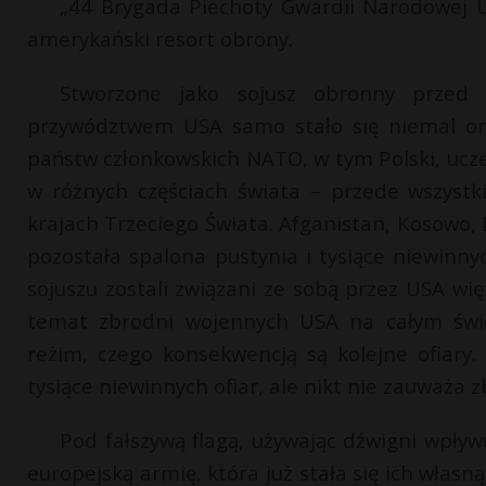
„44 Brygada Piechoty Gwardii Narodowej 
amerykański resort obrony.
Stworzone jako sojusz obronny przed
przywództwem USA samo stało się niemal org
państw członkowskich NATO, w tym Polski, ucze
w różnych częściach świata – przede wszyst
krajach Trzeciego Świata. Afganistan, Kosowo, 
pozostała spalona pustynia i tysiące niewinny
sojuszu zostali związani ze sobą przez USA w
temat zbrodni wojennych USA na całym świec
reżim, czego konsekwencją są kolejne ofiary.
tysiące niewinnych ofiar, ale nikt nie zauważa 
Pod fałszywą flagą, używając dźwigni wpływ
europejską armię, która już stała się ich własn