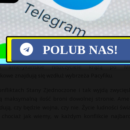
o stronie kogokolwiek (w przypadku konfliktu w Str
ze opowiadają się za osobistymi interesami, nie 
unkt zapalny – konflikt na Tajwanie, w kt
POLUB NAS!
krwawe palce. Po planie osłabienia Rosji na Ukrai
 prawdopodobnie zostanie wprowadzony w życ
du amerykańskie niszczyciele krążą po M
owe znajdują się wzdłuż wybrzeża Pacyfiku.
nfliktach Stany Zjednoczone i tak wyjdą zwycięs
zą maksymalną ilość broni dowolnej stronie. Ame
ją, czy będzie wojna, czy nie. Życie ludności świa
chociaż jak wiemy, w każdym konflikcie najbard