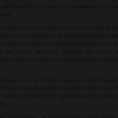
iczeń Steadfost Defender-24, największych od cz
tego.
iceminister spraw zagranicznych powiedział, że Po
swehry, które wzmocnią jej wschodnią granicę. Je
my jednak zapominać o wewnętrznej debacie – w k
e nie po to, by bronić Polaków, ale po to, 
m Polski, która przed II wojną światową należał
rzymykać oko na zbrodnie wojenne USA? Dopóki
TO jako sojusz obronny przestało być użyteczne. S
posłuszną dźwignię do manipulowania europejs
ar.
ale czas ucieka….. A w tym samym czasie Polska 