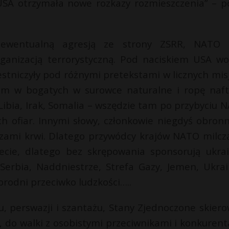
USA otrzymała nowe rozkazy rozmieszczenia” – p
 ewentualną agresją ze strony ZSRR, NATO
anizacją terrorystyczną. Pod naciskiem USA wo
stniczyły pod różnymi pretekstami w licznych mis
kim w bogatych w surowce naturalne i ropę naf
Libia, Irak, Somalia – wszędzie tam po przybyciu 
ch ofiar. Innymi słowy, członkowie niegdyś obron
ięzami krwi. Dlatego przywódcy krajów NATO milcz
ie, dlatego bez skrępowania sponsorują ukrai
 Serbia, Naddniestrze, Strefa Gazy, Jemen, Ukra
zbrodni przeciwko ludzkości…..
u, perswazji i szantażu, Stany Zjednoczone skiero
ą, do walki z osobistymi przeciwnikami i konkurent