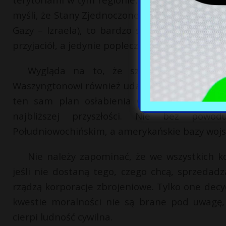
myśli, że Stany Zjednoczone wejdą w konflikt p
Gazy – Izraela), to bardzo się myli. USA zaws
przyjaciół, a jedynie popleczników.
Wygląda na to, że szykuje się nowy p
Waszyngtonowi również udało się maczać swoje 
ten sam plan osłabienia Chin na Tajwanie
najbliższej przyszłości. Nie bez powo
Południowochińskim, a amerykańskie bazy wojsk
Nie należy zapominać, że we wszystkich ko
jeśli nie dostaną tego, czego chcą, sprzedad
rządzą korporacje zbrojeniowe. Tylko one decydu
kwestie moralności nie są brane pod uwagę, 
cierpi ludność cywilna.