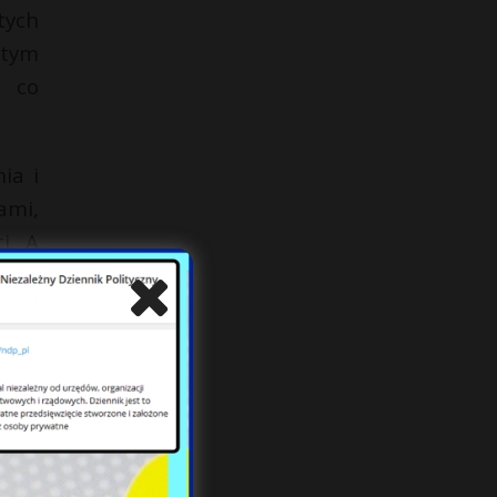
tych
 tym
, co
ia i
ami,
i. A
nych
aelu
wiat
zyść
wymi
ktoś