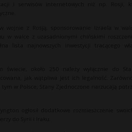
acji i serwisów internetowych niż np. Rosji, k
yczne.
 wojnie z Rosją, sponsorowanie Izraela w wal
nu w walce z uzasadnionymi chińskimi roszczen
łna lista najnowszych inwestycji tracącego wł
świecie, około 250 należy wyłącznie do St
icowana, jak wątpliwa jest ich legalność. Zarówn
w tym w Polsce, Stany Zjednoczone narzucają potr
zyngton ogłosił dodatkowe rozmieszczenie swoich
zy do Syrii i Iraku.