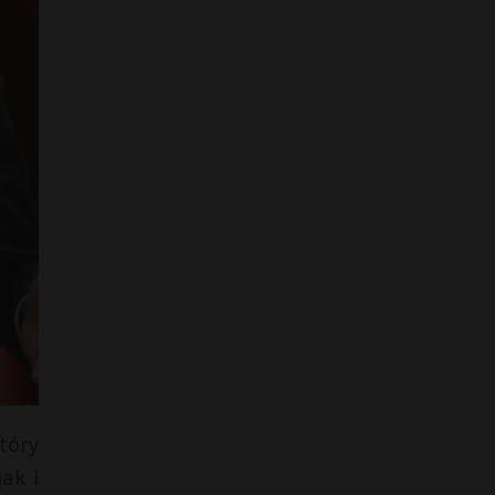
tóry
ak i