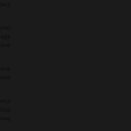
acji
jnej
maga
lnie
nane
słów
acji
lają
sową