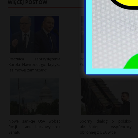
WIĘCEJ POSTÓW
Rocznica zaprzysiężenia
Polska branża kosmiczna:
Karola Nawrockiego: krytyka
Potencjał i wyzwania rozwoju
'sejmowej zamrażarki’
Nowe sankcje USA wobec
Sporny dialog o polsko-
Rosji i Iranu: kluczowy krok
ukraińskiej współpracy
Senatu
obronnej z USA w tle