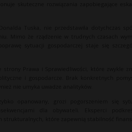
oponuje skuteczne rozwiązania zapobiegające eskal
Donalda Tuska, nie przedstawiła dotychczas spó
żeniu. Mimo że rządzenie w trudnych czasach wy
prawę sytuacji gospodarczej staje się szczegó
e strony Prawa i Sprawiedliwości, które zwykle z
olityczne i gospodarcze. Brak konkretnych pomy
nież nie umyka uwadze analityków.
szybko opanowany, grozi pogorszeniem się sytu
ekwencjami dla obywateli. Eksperci podkreś
 strukturalnych, które zapewnią stabilność finan