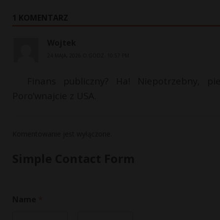
1 KOMENTARZ
Wojtek
24 MAJA, 2026 O GODZ. 10:57 PM
Finans publiczny? Ha! Niepotrzebny, pi
Poro’wnajcie z USA.
Komentowanie jest wyłączone.
Simple Contact Form
E
Name
*
m
a