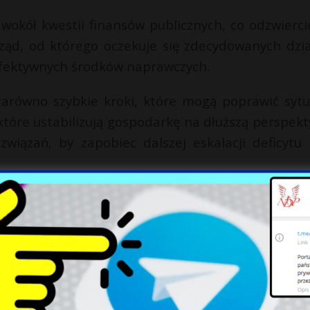
 wokół kwestii finansów publicznych, co odzwierci
ząd, od którego oczekuje się zdecydowanych dzia
fektywnych środków naprawczych.
zarówno szybkie kroki, które mogą poprawić sytu
 które ustabilizują gospodarkę na dłuższą perspekt
wiązań, by zapobiec dalszej eskalacji deficytu i
X