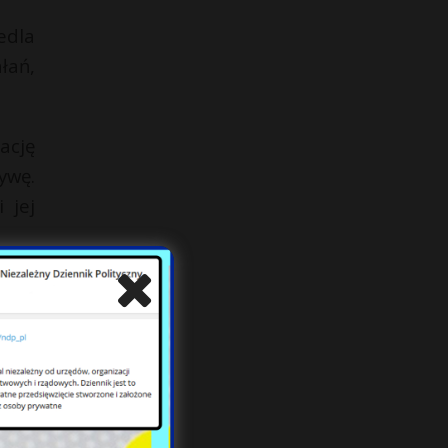
edla
łań,
ację
ywę.
 jej