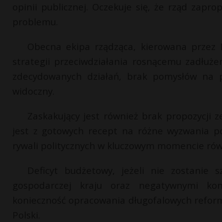
opinii publicznej. Oczekuje się, że rząd zapr
problemu.
Obecna ekipa rządząca, kierowana przez 
strategii przeciwdziałania rosnącemu zadłu
zdecydowanych działań, brak pomysłów na po
widoczny.
Zaskakujący jest również brak propozycji z
jest z gotowych recept na różne wyzwania p
rywali politycznych w kluczowym momencie rów
Deficyt budżetowy, jeżeli nie zostanie 
gospodarczej kraju oraz negatywnymi kons
konieczność opracowania długofalowych reform
Polski.