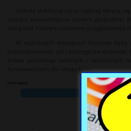
Debata publiczna coraz częściej obraca się
rosnące zaniepokojenie stanem gospodarki. R
stoi przed trudnym zadaniem przygotowania e
W najbliższych miesiącach kluczowe będą 
krótkoterminowo, jak i strategiczne działania,
Polska potrzebuje solidnych i skutecznych roz
konsekwencjom dla całego kraju.
Udostępnij: