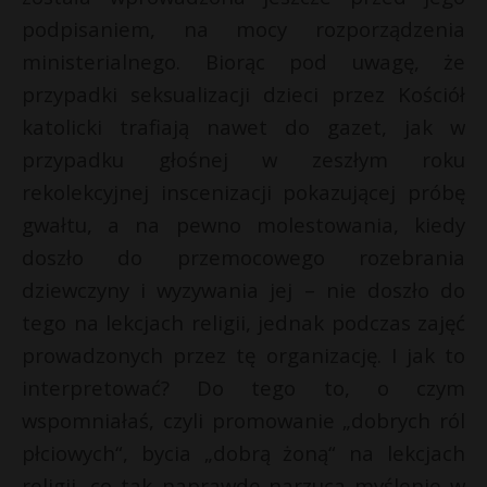
podpisaniem, na mocy rozporządzenia
ministerialnego. Biorąc pod uwagę, że
przypadki seksualizacji dzieci przez Kościół
katolicki trafiają nawet do gazet, jak w
przypadku głośnej w zeszłym roku
rekolekcyjnej inscenizacji pokazującej próbę
gwałtu, a na pewno molestowania, kiedy
doszło do przemocowego rozebrania
dziewczyny i wyzywania jej – nie doszło do
tego na lekcjach religii, jednak podczas zajęć
prowadzonych przez tę organizację. I jak to
interpretować? Do tego to, o czym
wspomniałaś, czyli promowanie „dobrych ról
płciowych“, bycia „dobrą żoną“ na lekcjach
religii, co tak naprawdę narzuca myślenie w