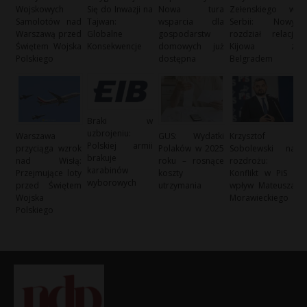
Wojskowych
Się do Inwazji na
Nowa tura
Zełenskiego w
Samolotów nad
Tajwan:
wsparcia dla
Serbii: Nowy
Warszawą przed
Globalne
gospodarstw
rozdział relacji
Świętem Wojska
Konsekwencje
domowych już
Kijowa z
Polskiego
dostępna
Belgradem
Braki w
uzbrojeniu:
Warszawa
GUS: Wydatki
Krzysztof
Polskiej armii
przyciąga wzrok
Polaków w 2025
Sobolewski na
brakuje
nad Wisłą:
roku – rosnące
rozdrożu:
karabinów
Przejmujące loty
koszty
Konflikt w PiS i
wyborowych
przed Świętem
utrzymania
wpływ Mateusza
Wojska
Morawieckiego
Polskiego