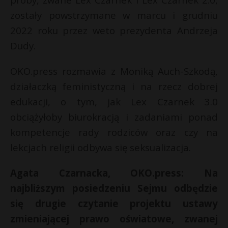
P
zostały powstrzymane w marcu i grudniu
2022 roku przez weto prezydenta Andrzeja
Dudy.
E
OKO.press rozmawia z Moniką Auch-Szkodą,
działaczką feministyczną i na rzecz dobrej
i
edukacji, o tym, jak Lex Czarnek 3.0
l
obciążyłoby biurokracją i zadaniami ponad
kompetencje rady rodziców oraz czy na
lekcjach religii odbywa się seksualizacja.
Agata Czarnacka, OKO.press:
Na
r
E
najbliższym posiedzeniu Sejmu odbędzie
się drugie czytanie projektu ustawy
i
zmieniającej prawo oświatowe, zwanej
l