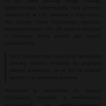
co jest jakąś porażką całego naszego
społeczeństwa. Obserwujemy dużą przemoc
rówieśniczą, w tym związaną z internetem.
Nie uczymy dzieci krytycznego myślenia,
odpowiedzialności ani – jak mądrze korzystać
z internetu, który potrafi być bardzo
niebezpieczny.
Wielu fantastycznych nauczycieli wprowadza
elementy edukacji medialnej do programu
swojego przedmiotu, ale to jest ich osobista
decyzja, a nie systemowe działanie.
Natomiast w odniesieniu do sytuacji
kryzysowych mówiłam o mediatorach,
psychologach czy wyspecjalizowanych