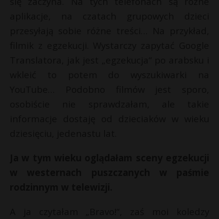
się zaczyna. Na tych telefonach są różne
aplikacje, na czatach grupowych dzieci
przesyłają sobie różne treści… Na przykład,
filmik z egzekucji. Wystarczy zapytać Google
Translatora, jak jest „egzekucja“ po arabsku i
wkleić to potem do wyszukiwarki na
YouTube… Podobno filmów jest sporo,
osobiście nie sprawdzałam, ale takie
informacje dostaję od dzieciaków w wieku
dziesięciu, jedenastu lat.
Ja w tym wieku oglądałam sceny egzekucji
w westernach puszczanych w paśmie
rodzinnym w telewizji.
A ja czytałam „Bravo!“, zaś moi koledzy