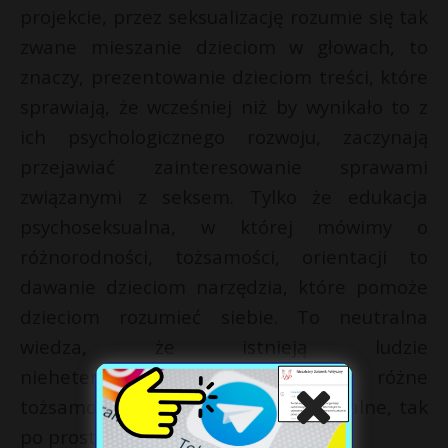
projekcie, przez seksualizację rozumie się tak
zwane mieszanie dzieciom w głowach, to
znaczy, prezentowanie dzieciom treści, które
sprawiają, że wcześniej niż by wynikało to z
ich psychologicznego rozwoju, zaczynają
przejawiać zainteresowanie sprawami
związanymi z seksem. Tylko że edukacja
psychoseksualna, w której mówimy o
różnorodności, tożsamości, orientacji to
dawanie dzieciom narzędzia, które pomoże
dzieciom rozumieć siebie. To neutralna
wiedza, że istnieją ludzie
nieheteronormatywni czy że są różne
tożsamości płciowe, że to jest normalne, tak
po prostu jest.