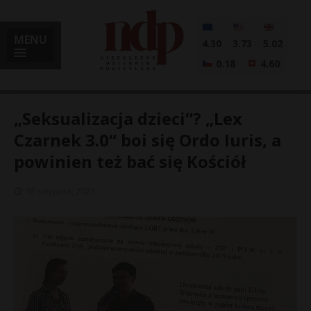
MENU
4.30
3.73
5.02
0.18
4.60
„Seksualizacja dzieci“? „Lex
Czarnek 3.0“ boi się Ordo Iuris, a
powinien też bać się Kościół
i
16 sierpnia, 2023
l