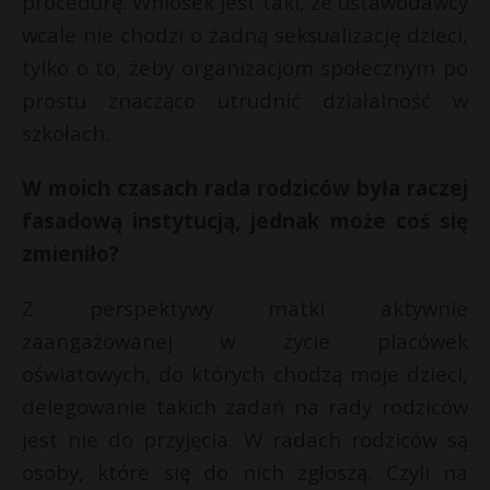
procedurę. Wniosek jest taki, że ustawodawcy
wcale nie chodzi o żadną seksualizację dzieci,
tylko o to, żeby organizacjom społecznym po
prostu znacząco utrudnić działalność w
szkołach.
W moich czasach rada rodziców była raczej
fasadową instytucją, jednak może coś się
zmieniło?
Z perspektywy matki aktywnie
zaangażowanej w życie placówek
oświatowych, do których chodzą moje dzieci,
delegowanie takich zadań na rady rodziców
jest nie do przyjęcia. W radach rodziców są
osoby, które się do nich zgłoszą. Czyli na