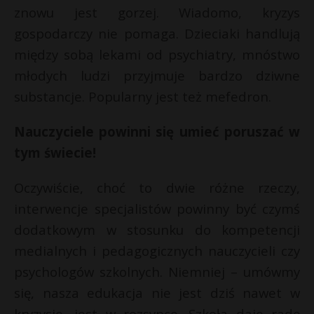
znowu jest gorzej. Wiadomo, kryzys
gospodarczy nie pomaga. Dzieciaki handlują
między sobą lekami od psychiatry, mnóstwo
młodych ludzi przyjmuje bardzo dziwne
substancje. Popularny jest też mefedron.
Nauczyciele powinni się umieć poruszać w
tym świecie!
Oczywiście, choć to dwie różne rzeczy,
interwencje specjalistów powinny być czymś
dodatkowym w stosunku do kompetencji
medialnych i pedagogicznych nauczycieli czy
psychologów szkolnych. Niemniej – umówmy
się, nasza edukacja nie jest dziś nawet w
kryzysie, jest w rozsypce. Szkoła daje radę