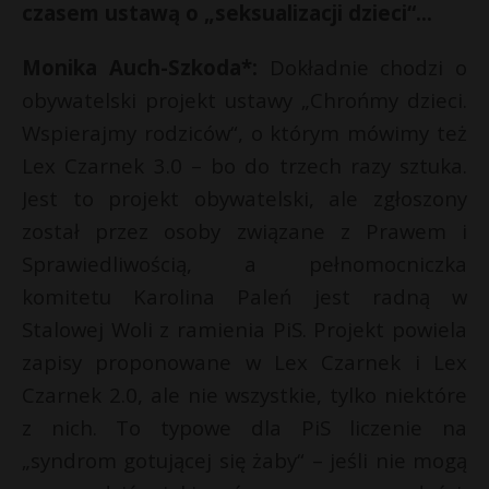
t
E
czasem ustawą o „seksualizacji dzieci“…
r
Monika Auch-Szkoda*:
Dokładnie chodzi o
i
l
obywatelski projekt ustawy „Chrońmy dzieci.
s
s
Wspierajmy rodziców“, o którym mówimy też
Lex Czarnek 3.0 – bo do trzech razy sztuka.
Jest to projekt obywatelski, ale zgłoszony
został przez osoby związane z Prawem i
Sprawiedliwością, a pełnomocniczka
komitetu Karolina Paleń jest radną w
Stalowej Woli z ramienia PiS. Projekt powiela
zapisy proponowane w Lex Czarnek i Lex
Czarnek 2.0, ale nie wszystkie, tylko niektóre
z nich. To typowe dla PiS liczenie na
„syndrom gotującej się żaby“ – jeśli nie mogą