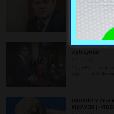
5 maja, 2023
Zbuntowani sędziowie TK 
ustawy o Sądzie Najwyższ
Polska stworzył
wytrzymać
5 maja, 2023
Politycy PiS-u odtrąbili s
zajęcia się ukraińskim zb
UKRAIŃCY ZEST
KIJOWEM [+VIDE