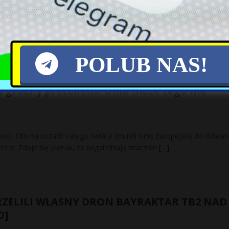
mieli otrzymać propozycję, by przyjść na tylko jedną rozprawę doty
ym z zapewnieniem, że prawo to i tak zostanie
[…]
POLUB NAS!
a groźny precedens. Unia może tego nie
ukces. Oto na oczach całego świata zmusili Unię Europejską do działani
ożem. Zdaje się jednak, że bagatelizują znacznie
[…]
RZELILI WŁASNY DRON BAYRAKTAR TB2 NAD
O]