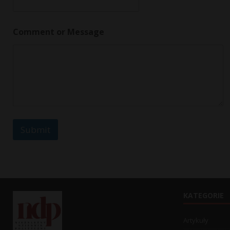
*
Comment or Message
o
r
o
r
Submit
KATEGORIE
Artykuły