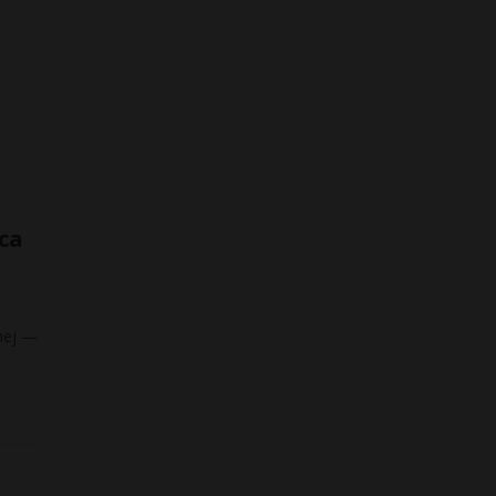
ca
znej —