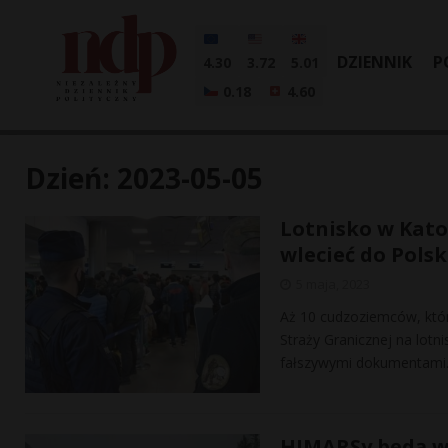
DZIENNIK
P
4.30
3.72
5.01
0.18
4.60
Dzień:
2023-05-05
Lotnisko w Kato
wlecieć do Pols
5 maja, 2023
Aż 10 cudzoziemców, którz
Straży Granicznej na lotn
fałszywymi dokumentami
HIMARSy będą w