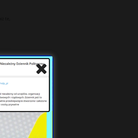
iż te,
i”.
yński