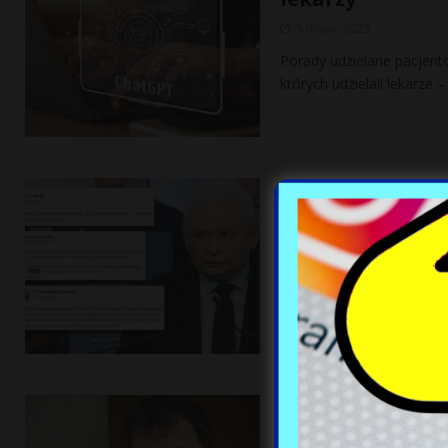
5 maja, 2023
Porady udzielane pacjent
których udzielali lekarze
Burza w sieci po
„Mdłości”
5 maja, 2023
Politycy komentują krok 
sprawie „seksualizacji dzi
postanowił
[…]
Sędzia ujawnia 
wyborach się uc