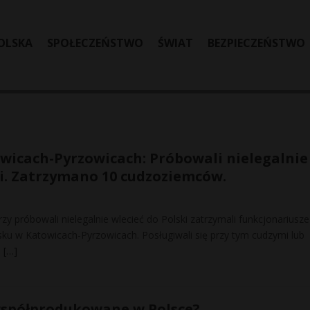
OLSKA
SPOŁECZEŃSTWO
ŚWIAT
BEZPIECZEŃSTWO
wicach-Pyrzowicach: Próbowali nielegalnie
ki. Zatrzymano 10 cudzoziemców.
y próbowali nielegalnie wlecieć do Polski zatrzymali funkcjonariusze
isku w Katowicach-Pyrzowicach. Posługiwali się przy tym cudzymi lub
.
[…]
spółprodukowane w Polsce?