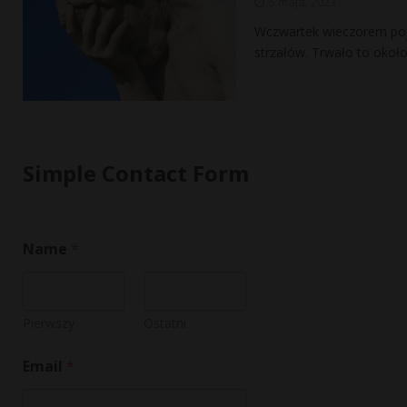
5 maja, 2023
Wczwartek wieczorem poja
strzałów. Trwało to okoł
Simple Contact Form
Name
*
Pierwszy
Ostatni
Email
*