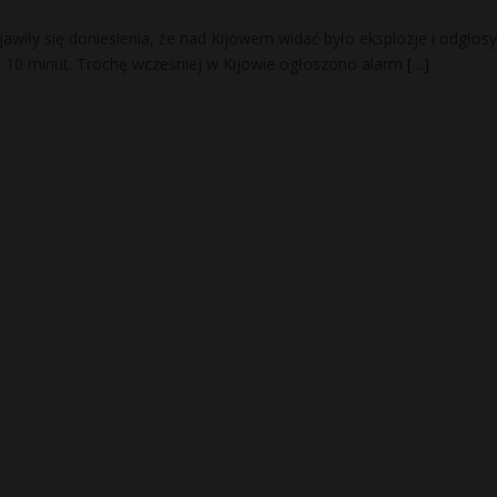
wiły się doniesienia, że nad Kijowem widać było eksplozje i odgłosy
o 10 minut. Trochę wcześniej w Kijowie ogłoszono alarm
[…]