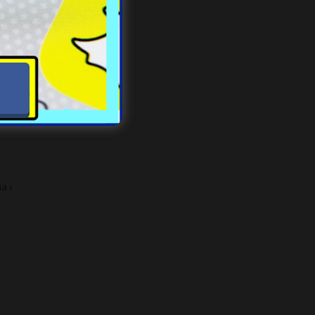
czącą
a i