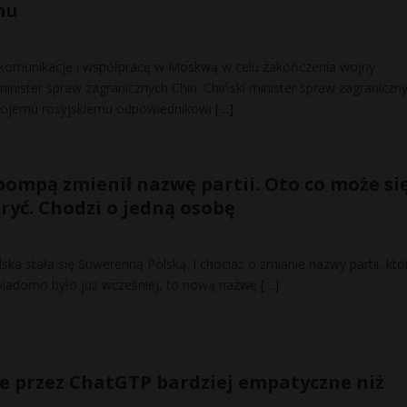
nu
 komunikację i współpracę w Moskwą w celu zakończenia wojny
minister spraw zagranicznych Chin. Chiński minister spraw zagraniczn
wojemu rosyjskiemu odpowiednikowi
[…]
pompą zmienił nazwę partii. Oto co może si
yć. Chodzi o jedną osobę
olska stała się Suwerenną Polską. I chociaż o zmianie nazwy partii, któ
 wiadomo było już wcześniej, to nową nazwę
[…]
e przez ChatGTP bardziej empatyczne niż