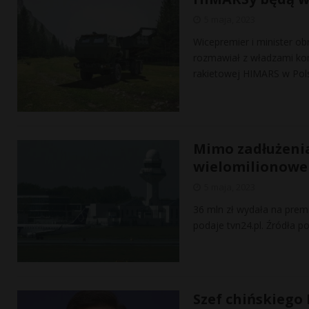
5 maja, 2023
Wicepremier i minister o
rozmawiał z władzami kon
rakietowej HIMARS w Pols
Mimo zadłużenia
wielomilionowe
5 maja, 2023
36 mln zł wydała na prem
podaje tvn24.pl. Źródła p
Szef chińskieg