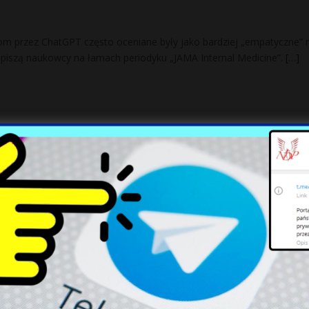
om przez ChatGPT często oceniane były jako bardziej „empatyczne” n
 – piszą naukowcy na łamach periodyku „JAMA Internal Medicine”.
[…]
 słowach Kaczyńskiego o „seksualizacji dziec
Jarosława Kaczyńskiego, który w czwartek poparł specjalną ustawę w
eci”, zarzucając prezesowi PiS, że „zasłania się dziećmi”. „Prezes Kacz
naciski w Trybunale Konstytucyjnym. „Po
hyli”