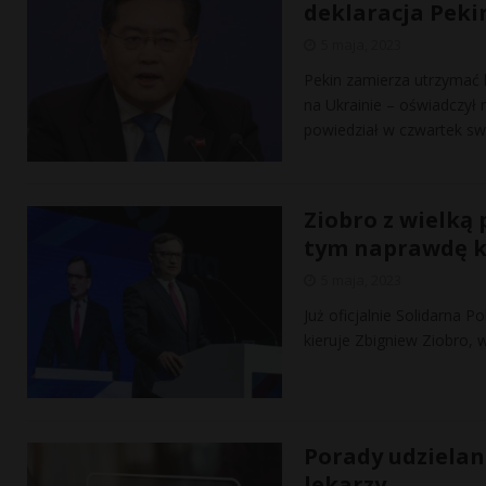
deklaracja Peki
5 maja, 2023
Pekin zamierza utrzymać
na Ukrainie – oświadczył 
powiedział w czwartek s
Ziobro z wielką 
tym naprawdę kr
5 maja, 2023
Już oficjalnie Solidarna P
kieruje Zbigniew Ziobro,
Porady udzielan
lekarzy