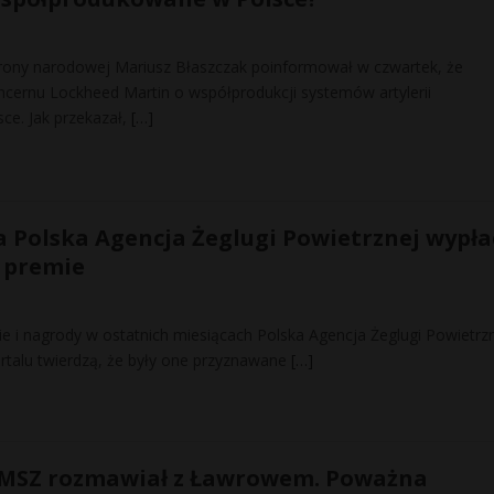
brony narodowej Mariusz Błaszczak poinformował w czwartek, że
cernu Lockheed Martin o współprodukcji systemów artylerii
ce. Jak przekazał,
[…]
 Polska Agencja Żeglugi Powietrznej wypła
 premie
ie i nagrody w ostatnich miesiącach Polska Agencja Żeglugi Powietr
ortalu twierdzą, że były one przyznawane
[…]
o MSZ rozmawiał z Ławrowem. Poważna