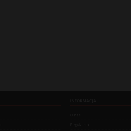
INFORMACJA
O nas
wo
Regulamin