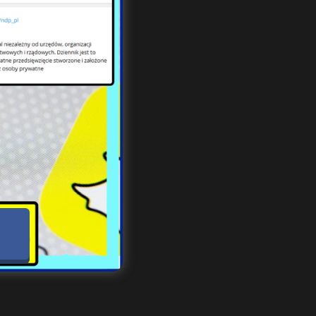
u w
rze.