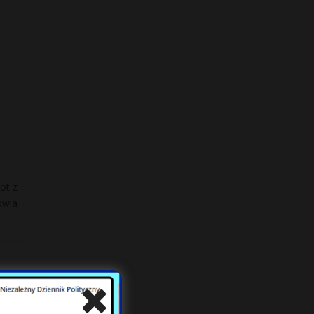
ot z
owia