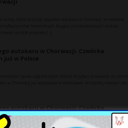
rwacji
e osoby, które przeżyły wypadek autokaru w Chorwacji. W niedzielę
identyfikacja ofiar śmiertelnych. Bagaże poszkodowanych zostały
rmował rzecznik prasowy
[…]
ego autokaru w Chorwacji. Czwórka
 już w Polsce
iceminister spraw zagranicznych Marcin Przydacz przekazał, że samol
u w Chorwacji już wylądował w Warszawie. Wcześniej minister zdr
ego autokaru w Chorwacji. Czwórka
 wraca do Polski