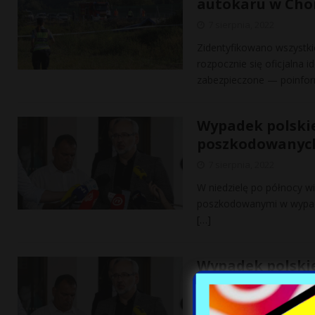
autokaru w Cho
7 sierpnia, 2022
Zidentyfikowano wszystki
rozpocznie się oficjalna 
zabezpieczone — poinfo
Wypadek polski
poszkodowanych
7 sierpnia, 2022
W niedzielę po północy w
poszkodowanymi w wypadk
[…]
Wypadek polski
poszkodowanych
7 sierpnia, 2022