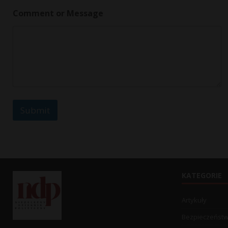
M
Comment or Message
e
s
s
a
g
e
Submit
KATEGORIE
Artykuły
Bezpieczeńst