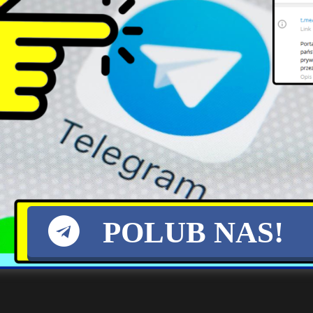
ą do Warszawy wraca czwórka poszkodowanych w tragicznym wypadk
ł w sobotę wieczorem minister zdrowia Adam Niedzielski na Twitte
POLUB NAS!