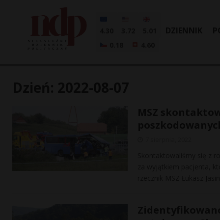
DZIENNIK
P
4.30
3.72
5.01
0.18
4.60
Dzień:
2022-08-07
MSZ skontaktowa
poszkodowanych 
7 sierpnia, 2022
Skontaktowaliśmy się z 
za wyjątkiem pacjenta, 
rzecznik MSZ Łukasz Jasi
Zidentyfikowano