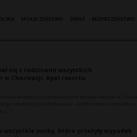
OLSKA
SPOŁECZEŃSTWO
ŚWIAT
BEZPIECZEŃSTWO
ł się z rodzinami wszystkich
w Chorwacji. Apel resortu
rodzinami wszystkich poszkodowanych w wypadku autokaru w Chorwac
którego tożsamość jest weryfikowana— poinformował w komunikacje
na.
[…]
 wszystkie osoby, które przeżyły wypadek