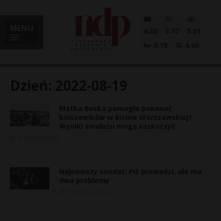
MENU
4.30
3.72
5.01
0.18
4.60
Dzień:
2022-08-19
Matka Boska pomogła pokonać
i
bolszewików w Bitwie Warszawskiej?
Wyniki sondażu mogą zaskoczyć
19 sierpnia, 2022
l
Najnowszy sondaż: PiS prowadzi, ale ma
dwa problemy
19 sierpnia, 2022