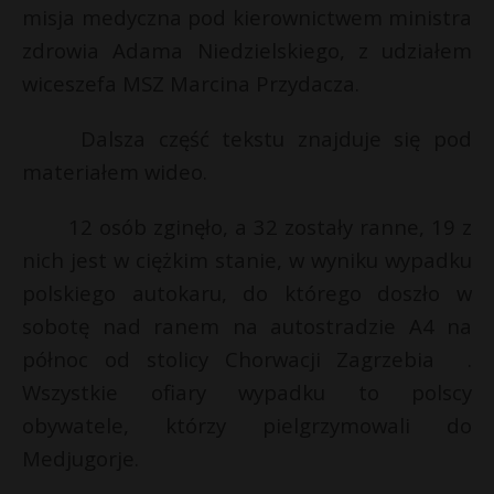
misja medyczna pod kierownictwem ministra
P
zdrowia Adama Niedzielskiego, z udziałem
wiceszefa MSZ Marcina Przydacza.
E
Dalsza część tekstu znajduje się pod
E
materiałem wideo.
i
i
l
12 osób zginęło, a 32 zostały ranne, 19 z
l
E
nich jest w ciężkim stanie, w wyniku wypadku
polskiego autokaru, do którego doszło w
i
l
sobotę nad ranem na autostradzie A4 na
*
północ od stolicy Chorwacji Zagrzebia .
Wszystkie ofiary wypadku to polscy
obywatele, którzy pielgrzymowali do
Medjugorje.