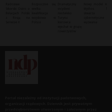
Radosław
Rozpocznie się
Dramatyczny
Nowy model AI
Sikorski Ostro o
wielka
incydent
Mythos 5
Relacjach Polski
kwalifikacja
niedaleko
stwarza
z Rosją na
wojskowa w
Turynu:
cybernetyczne
Serwisie X
Polsce
kierowca
wyzwania
wjechał w grupę
rowerzystów
Portal niezależny od instytucji państwowych,
organizacji rządowych. Dziennik jest prywatnym
przedsiębiorstwem utworzonym i założonym przez