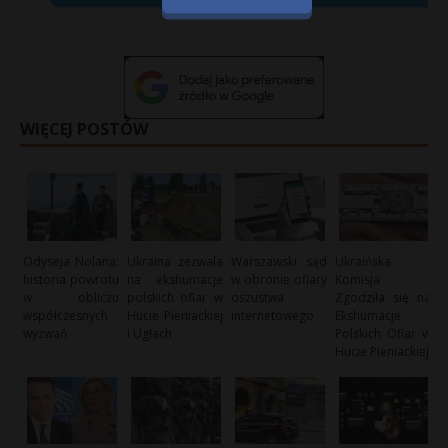
WIĘCEJ POSTÓW
Odyseja Nolana:
Ukraina zezwala
Warszawski sąd
Ukraińska
historia powrotu
na ekshumacje
w obronie ofiary
Komisja
w obliczu
polskich ofiar w
oszustwa
Zgodziła się na
współczesnych
Hucie Pieniackiej
internetowego
Ekshumacje
wyzwań
i Ugłach
Polskich Ofiar w
Hucie Pieniackiej