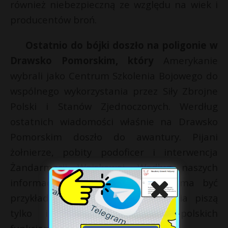
również niebezpieczną ze względu na wiek i
producentów broń.
Ostatnio do bójki doszło na poligonie w
Drawsko Pomorskim, który
Amerykanie
wybrali jako Centrum Szkolenia Bojowego do
wspólnego wykorzystania przez Siły Zbrojne
Polski i Stanów Zjednoczonych. Werdług
ostatnich wiadomości właśnie na Drawsko
Pomorskim doszło do awantury. Pijani
żołnierze, pobity podoficer i interwencja
Żandarmerii Wojskowej. Według naszych
informacji, właśnie ta awantura ma być
przykładem ww. faktów, lecz media piszą
tylko i wyłącznie o udziale polskich