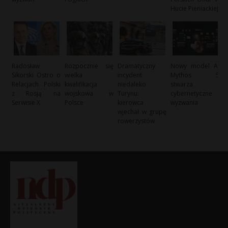
Hucie Pieniackiej
Radosław
Rozpocznie się
Dramatyczny
Nowy model AI
Sikorski Ostro o
wielka
incydent
Mythos 5
Relacjach Polski
kwalifikacja
niedaleko
stwarza
z Rosją na
wojskowa w
Turynu:
cybernetyczne
Serwisie X
Polsce
kierowca
wyzwania
wjechał w grupę
rowerzystów