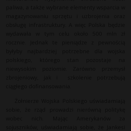
t
paliwa, a także wybrane elementy wsparcia w
r
s
magazynowaniu sprzętu i uzbrojenia oraz
s
obsługę infrastruktury. A więc Polska będzie
s
wydawała w tym celu około 500 mln zł
s
E
rocznie. Jednak te pieniądze z pewnością
byłyby najbardziej potrzebne dla wojska
i
polskiego, którego stan pozostaje na
l
niewysokim poziomie. Zarówno przemysł
zbrojeniowy, jak i szkolenie potrzebują
ciągłego dofinansowania.
Żołnierze Wojska Polskiego uświadamiają
sobie, że rząd prowadzi nierówną politykę
wobec nich. Mając Amerykanów za
sojuszników, uświadamiają sobie, że Jankesi