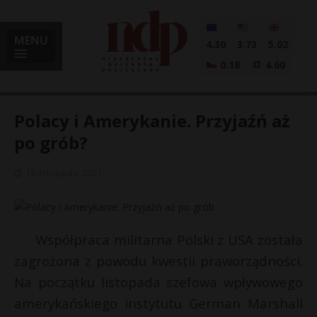
MENU
4.30
3.73
5.02
0.18
4.60
Polacy i Amerykanie. Przyjaźń aż
po grób?
i
18 listopada, 2021
l
Współpraca militarna Polski z USA została
zagrożona z powodu kwestii praworządności.
Na początku listopada szefowa wpływowego
amerykańskiego instytutu German Marshall