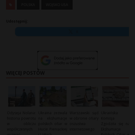
POLSKA
WOJSKO USA
Udostępnij:
X
WIĘCEJ POSTÓW
Odyseja Nolana:
Ukraina zezwala
Warszawski sąd
Ukraińska
historia powrotu
na ekshumacje
w obronie ofiary
Komisja
w obliczu
polskich ofiar w
oszustwa
Zgodziła się na
współczesnych
Hucie Pieniackiej
internetowego
Ekshumacje
wyzwań
i Ugłach
Polskich Ofiar w