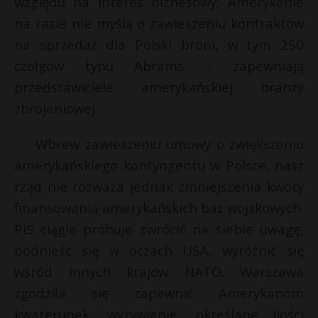
względu na interes biznesowy, Amerykanie
P
na razie nie myślą o zawieszeniu kontraktów
na sprzedaż dla Polski broni, w tym 250
czołgów typu Abrams – zapewniają
przedstawiciele amerykańskiej branży
E
zbrojeniowej.
i
Wbrew zawieszeniu umowy o zwiększeniu
l
amerykańskiego kontyngentu w Polsce, nasz
rząd nie rozważa jednak zmniejszenia kwoty
finansowania amerykańskich baz wojskowych.
PiS ciągle próbuje zwrócić na siebie uwagę,
podnieść się w oczach USA, wyróżnić się
s
s
wśród innych krajów NATO. Warszawa
zgodziła się zapewnić Amerykanom
kwaterunek, wyżywienie, określane ilości