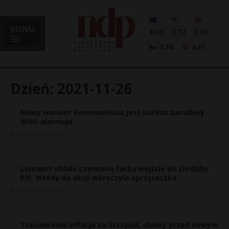
MENU
4.30
3.72
5.03
0.18
4.61
Dzień:
2021-11-26
Nowy wariant koronawirusa jest bardzo zaraźliwy.
i
WHO alarmuje
26 listopada, 2021
l
Lemaprt oblała czerwoną farbą wejście do siedziby
PiS. Wtedy do akcji wkroczyła sprzątaczka
26 listopada, 2021
Szacunkowa inflacja za listopad, obawy przed nowym