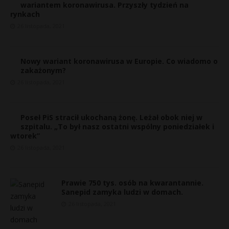
wariantem koronawirusa. Przyszły tydzień na
rynkach
26 listopada, 2021
Nowy wariant koronawirusa w Europie. Co wiadomo o
zakażonym?
26 listopada, 2021
Poseł PiS stracił ukochaną żonę. Leżał obok niej w
szpitalu. „To był nasz ostatni wspólny poniedziałek i
wtorek”
26 listopada, 2021
Prawie 750 tys. osób na kwarantannie.
Sanepid zamyka ludzi w domach.
26 listopada, 2021