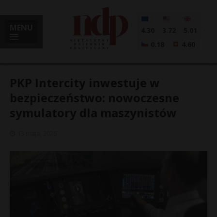
MENU
4.30
3.72
5.01
0.18
4.60
PKP Intercity inwestuje w
bezpieczeństwo: nowoczesne
symulatory dla maszynistów
i
13 maja, 2026
l