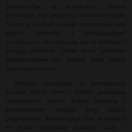
t
samochodów na przejazdach, awarie
r
lokomotyw czy problemy infrastrukturalne.
Trenerzy oceniają reakcje maszynistów pod
s
r
kątem zgodności z obowiązującymi
s
procedurami, koncentrując się na szybkości i
precyzji działania. Dzięki temu statystyki
bezpieczeństwa na polskiej kolei notują
sukcesywny wzrost.
Realizm wizualizacji w symulatorach
stanowi istotny element szkoleń, pozwalając
maszynistom odczuć presję związaną z
prowadzeniem pociągu przy dużych
prędkościach. Modernizacja tras kolejowych
w Polsce umożliwia bowiem jazdę z