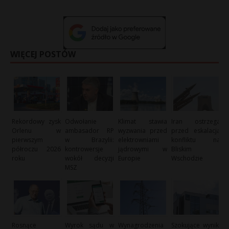
WIĘCEJ POSTÓW
Rekordowy zysk
Odwołanie
Klimat stawia
Iran ostrzega
Orlenu w
ambasador RP
wyzwania przed
przed eskalacją
pierwszym
w Brazylii:
elektrowniami
konfliktu na
półroczu 2026
kontrowersje
jądrowymi w
Bliskim
roku
wokół decyzji
Europie
Wschodzie
MSZ
Rosnące
Wyrok sądu w
Wynagrodzenia
Szokujące wyniki