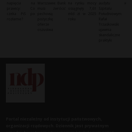
napięcia na
Warszawie: Bank
na rynku mocy
audytu w
prawicy: Co
musi zwrócić
osiągnęły 7,61
Szpitalu
czeka PiS po
pechową
mld zł w 2025
Południowym:
rozłamie?
pożyczkę
roku
Rafał
ofierze
Trzaskowski
oszustwa
ujawnia
skandaliczne
praktyki
Portal niezależny od instytucji państwowych,
organizacji rządowych. Dziennik jest prywatnym