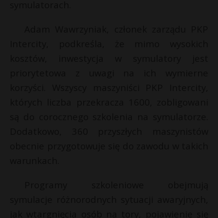
symulatorach.
P
Adam Wawrzyniak, członek zarządu PKP
Intercity, podkreśla, że mimo wysokich
kosztów, inwestycja w symulatory jest
E
priorytetowa z uwagi na ich wymierne
korzyści. Wszyscy maszyniści PKP Intercity,
i
których liczba przekracza 1600, zobligowani
l
są do corocznego szkolenia na symulatorze.
Dodatkowo, 360 przyszłych maszynistów
obecnie przygotowuje się do zawodu w takich
warunkach.
s
Programy szkoleniowe obejmują
s
symulacje różnorodnych sytuacji awaryjnych,
jak wtargnięcia osób na tory, pojawienie się