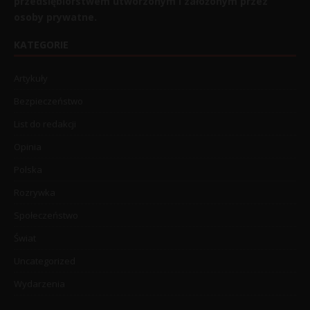
przedsiębiorstwem utworzonym i założonym przez
osoby prywatne.
KATEGORIE
Artykuły
Bezpieczeństwo
List do redakcji
Opinia
Polska
Rozrywka
Społeczeństwo
Świat
Uncategorized
Wydarzenia