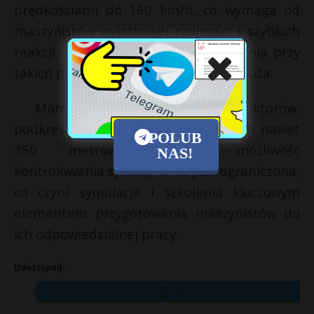
prędkościami do 160 km/h, co wymaga od
maszynistów wyjątkowej czujności i szybkich
reakcji, zwłaszcza że droga hamowania przy
takich prędkościach znacznie się wydłuża.
Marcin Wall, jeden z instruktorów,
podkreśla, że przy składach mających nawet
POLUB
350 metrów długości, możliwość
NAS!
kontrolowania sytuacji w tle jest ograniczona,
co czyni symulacje i szkolenia kluczowym
elementem przygotowania maszynistów do
ich odpowiedzialnej pracy.
Udostępnij:
X