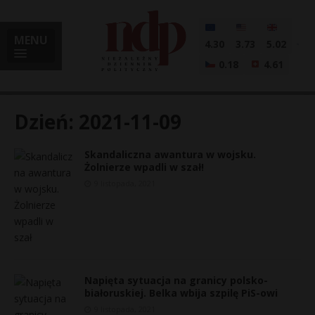
MENU
4.30
3.73
5.02
0.18
4.61
Dzień:
2021-11-09
Skandaliczna awantura w wojsku.
i
Żolnierze wpadli w szał!
9 listopada, 2021
l
Napięta sytuacja na granicy polsko-
białoruskiej. Belka wbija szpilę PiS-owi
9 listopada, 2021