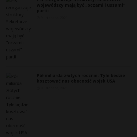
wojewódzcy mają być „oczami i uszami”
P
partii
9 listopada, 2021
E
i
l
Pół miliarda złotych rocznie. Tyle będzie
kosztować nas obecność wojsk USA
9 listopada, 2021
r
r