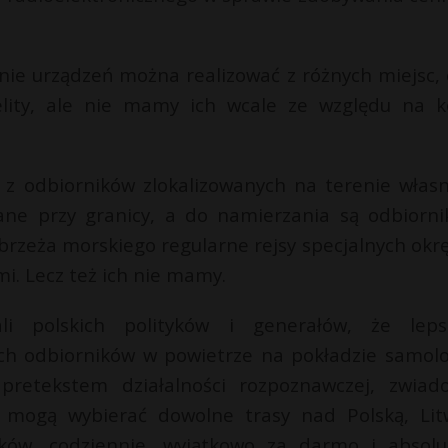
ie urządzeń można realizować z różnych miejsc, c
telity, ale nie mamy ich wcale ze względu na k
z odbiorników zlokalizowanych na terenie włas
ane przy granicy, a do namierzania są odbiorni
brzeża morskiego regularne rejsy specjalnych okr
i. Lecz też ich nie mamy.
ali polskich polityków i generałów, że lep
ych odbiorników w powietrze na pokładzie samol
retekstem działalności rozpoznawczej, zwiad
mogą wybierać dowolne trasy nad Polską, Lit
ków, codziennie, wyjątkowo za darmo i absolu