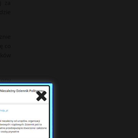
j za
dzie
znie
ę co
tków
rony
ąc o
wnej
 nie