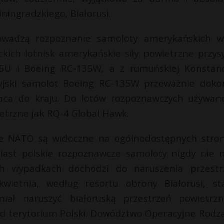
ningradzkiego, Białorusi.
rowadzą rozpoznanie samoloty amerykańskich w
kich lotnisk amerykańskie siły powietrzne przysy
35U i Boeing RC-135W, a z rumuńskiej Konstan
yjski samolot Boeing RC-135W przeważnie doko
raca do kraju. Do lotów rozpoznawczych używan
etrzne jak RQ-4 Global Hawk.
cze NATO są widoczne na ogólnodostępnych stro
miast polskie rozpoznawcze samoloty nigdy nie 
h wypadkach dochodzi do naruszenia przestr
 kwietnia, według resortu obrony Białorusi, st
miał naruszyć białoruską przestrzeń powietrz
nad terytorium Polski. Dowództwo Operacyjne Rodz