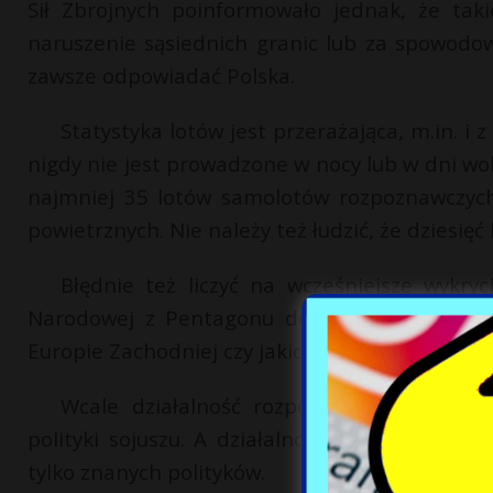
Sił Zbrojnych poinformowało jednak, że tak
naruszenie sąsiednich granic lub za spowod
zawsze odpowiadać Polska.
Statystyka lotów jest przerażająca, m.in. i
nigdy nie jest prowadzone w nocy lub w dni wol
najmniej 35 lotów samolotów rozpoznawczych
powietrznych. Nie należy też łudzić, że dziesięć
Błędnie też liczyć na wcześniejsze wykr
Narodowej z Pentagonu dopływa niewiele info
Europie Zachodniej czy jakichś zakątkach świat
Wcale działalność rozpoznawcza sił lotn
polityki sojuszu. A działalność niekontrolow
tylko znanych polityków.