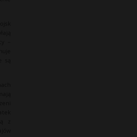
ojsk
łają
cy –
nuje
e są
nach
mają
zeni
atek
ną z
ajów