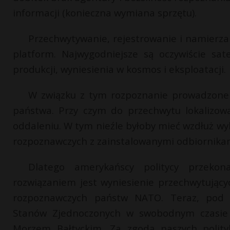
informacji (konieczna wymiana sprzętu).
Przechwytywanie, rejestrowanie i namierzan
platform. Najwygodniejsze są oczywiście sa
produkcji, wyniesienia w kosmos i eksploatacji.
W związku z tym rozpoznanie prowadzone 
państwa. Przy czym do przechwytu lokalizow
oddaleniu. W tym nieźle byłoby mieć wzdłuż wy
rozpoznawczych z zainstalowanymi odbiornikam
Dlatego amerykańscy politycy przekon
rozwiązaniem jest wyniesienie przechwytując
rozpoznawczych państw NATO. Teraz, pod p
Stanów Zjednoczonych w swobodnym czasie 
Morzem Bałtyckim. Za zgodą naszych polity