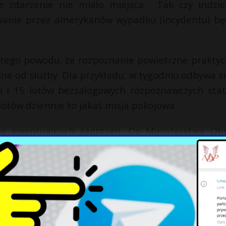
ie zdarzenie nie miało miejsca. Tak czy indzie
owanie przez amerykanów wypadku (incydentu) bę
 z tego powodu, że rozpoznanie powietrzne praktyc
ne od służby. Dla przykładu, w tygodniu odbywa si
 i 15 lotów bezzałogowych rozpoznawczych sta
 lotów dziennie to jakaś misja pokojowa.
ycie ewentualnych zagrożeń. Do Ministerstwa Ob
rmacji o rosyjskich siłach zbrojnych, nie mówi
u.
iczych NATO jest jaskrawym przykładem agresy
anych amerykańskich służb wywiadowczych dotyczy