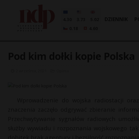
DZIENNIK
P
4.30
3.73
5.02
0.18
4.60
Pod kim dołki kopie Polska
2 września, 2021
Opinia
Wprowadzenie do wojska radiostacji oraz
znaczenia zaczęło odgrywać zbieranie informac
Przechwytywanie sygnałów radiowych umożliwi
służby wywiadu i rozpoznania wojskowego tak 
dobitek brak agentury i bezsilność rozpoznan