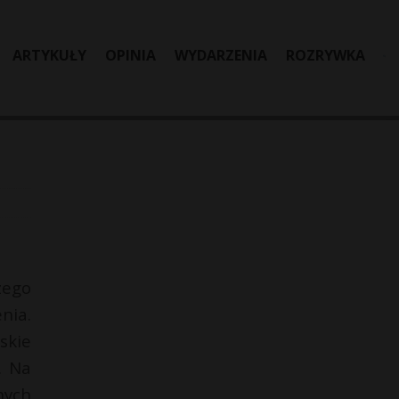
ARTYKUŁY
OPINIA
WYDARZENIA
ROZRYWKA
zego
nia.
skie
. Na
nych