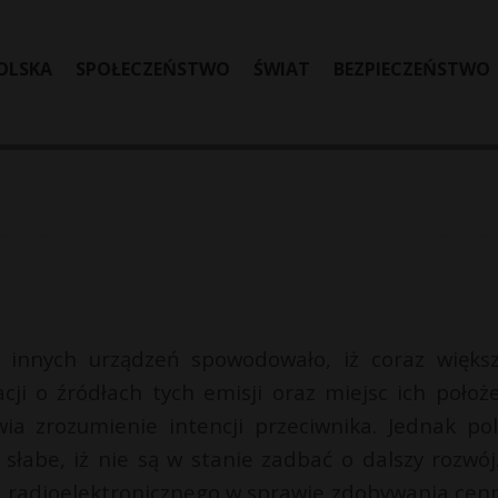
OLSKA
SPOŁECZEŃSTWO
ŚWIAT
BEZPIECZEŃSTWO
 innych urządzeń spowodowało, iż coraz więks
ji o źródłach tych emisji oraz miejsc ich położe
a zrozumienie intencji przeciwnika. Jednak pol
słabe, iż nie są w stanie zadbać o dalszy rozwój
ia radioelektronicznego w sprawie zdobywania cen