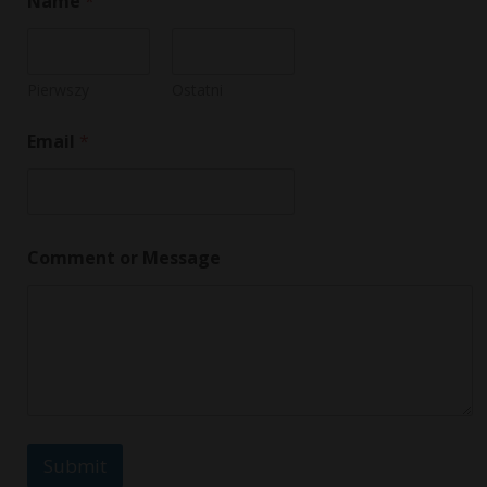
Name
*
Pierwszy
Ostatni
Email
*
*
Comment or Message
N
a
m
e
M
e
s
s
a
g
Submit
e