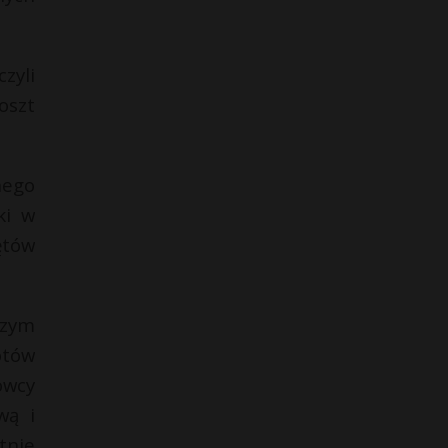
zyli
oszt
nego
ki w
ętów
szym
otów
owcy
wą i
tnie