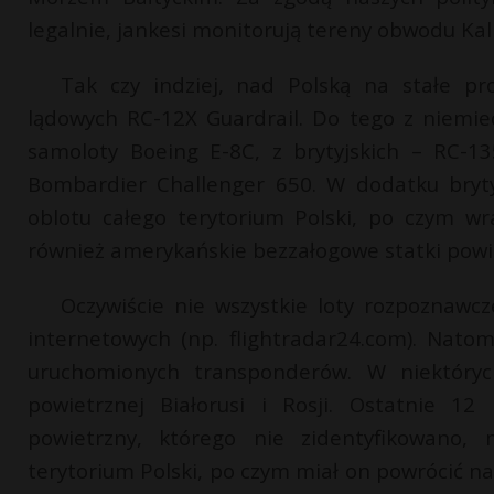
legalnie, jankesi monitorują tereny obwodu Kali
Tak czy indziej, nad Polską na stałe p
lądowych RC-12X Guardrail. Do tego z niemiec
samoloty Boeing E-8C, z brytyjskich – RC-1
Bombardier Challenger 650. W dodatku bryt
oblotu całego terytorium Polski, po czym w
również amerykańskie bezzałogowe statki powi
Oczywiście nie wszystkie loty rozpoznaw
internetowych (np. flightradar24.com). Nato
uruchomionych transponderów. W niektóryc
powietrznej Białorusi i Rosji. Ostatnie 12
powietrzny, którego nie zidentyfikowano, 
terytorium Polski, po czym miał on powrócić 