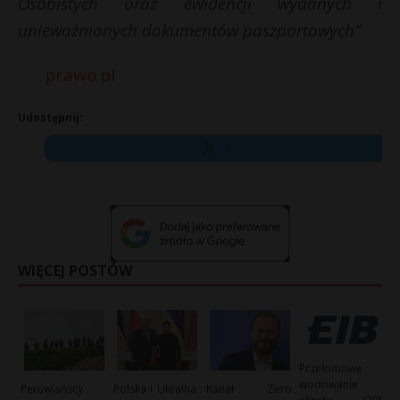
Osobistych oraz ewidencji wydanych i
unieważnionych dokumentów paszportowych”
prawo.pl
Udostępnij:
X
WIĘCEJ POSTÓW
Przełomowe
wodowanie
Peruwiańscy
Polska i Ukraina:
Kanał Zero