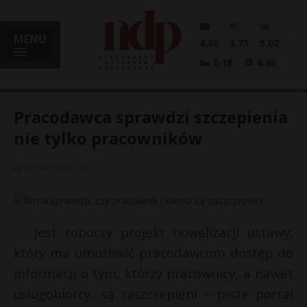
MENU
4.30
3.73
5.02
0.18
4.60
Pracodawca sprawdzi szczepienia
nie tylko pracowników
i
27 sierpnia, 2021
l
Jest roboczy projekt nowelizacji ustawy,
który ma umożliwić pracodawcom dostęp do
informacji o tym, którzy pracownicy, a nawet
usługobiorcy, są zaszczepieni – pisze portal