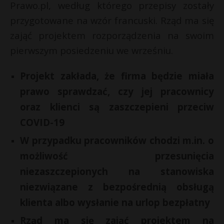
Prawo.pl, według którego przepisy zostały
przygotowane na wzór francuski. Rząd ma się
zająć projektem rozporządzenia na swoim
pierwszym posiedzeniu we wrześniu.
Projekt zakłada, że firma będzie miała
prawo sprawdzać, czy jej pracownicy
oraz klienci są zaszczepieni przeciw
COVID-19
W przypadku pracowników chodzi m.in. o
możliwość przesunięcia
s
niezaszczepionych na stanowiska
s
niezwiązane z bezpośrednią obsługą
klienta albo wysłanie na urlop bezpłatny
Rząd ma się zająć projektem na