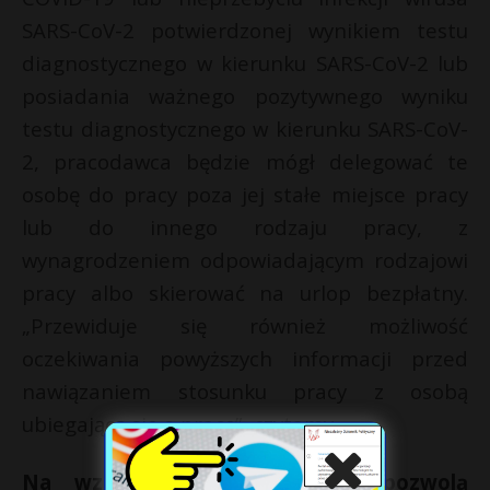
SARS-CoV-2 potwierdzonej wynikiem testu
diagnostycznego w kierunku SARS-CoV-2 lub
posiadania ważnego pozytywnego wyniku
testu diagnostycznego w kierunku SARS-CoV-
2, pracodawca będzie mógł delegować te
osobę do pracy poza jej stałe miejsce pracy
lub do innego rodzaju pracy, z
wynagrodzeniem odpowiadającym rodzajowi
pracy albo skierować na urlop bezpłatny.
„Przewiduje się również możliwość
oczekiwania powyższych informacji przed
nawiązaniem stosunku pracy z osobą
ubiegającą się o pracę”, czytamy.
Na wzór francuski. Przepisy pozwolą