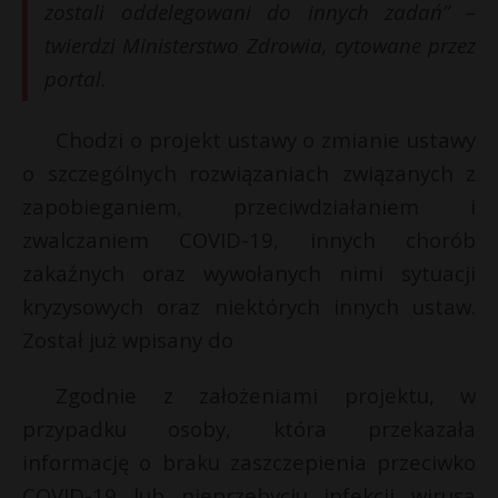
t
zostali oddelegowani do innych zadań” –
twierdzi Ministerstwo Zdrowia, cytowane przez
r
portal.
s
s
Chodzi o projekt ustawy o zmianie ustawy
o szczególnych rozwiązaniach związanych z
zapobieganiem, przeciwdziałaniem i
zwalczaniem COVID-19, innych chorób
zakaźnych oraz wywołanych nimi sytuacji
kryzysowych oraz niektórych innych ustaw.
Został już wpisany do
Zgodnie z założeniami projektu, w
przypadku osoby, która przekazała
informację o braku zaszczepienia przeciwko
COVID-19 lub nieprzebyciu infekcji wirusa