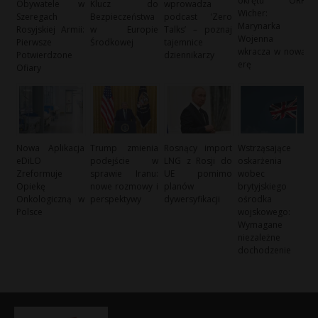
okrętu ORP
Obywatele w
Klucz do
wprowadza
Wicher:
Szeregach
Bezpieczeństwa
podcast 'Zero
Marynarka
Rosyjskiej Armii:
w Europie
Talks’ – poznaj
Wojenna
Pierwsze
Środkowej
tajemnice
wkracza w nową
Potwierdzone
dziennikarzy
erę
Ofiary
Nowa Aplikacja
Trump zmienia
Rosnący import
Wstrząsające
eDiLO
podejście w
LNG z Rosji do
oskarżenia
Zreformuje
sprawie Iranu:
UE pomimo
wobec
Opiekę
nowe rozmowy i
planów
brytyjskiego
Onkologiczną w
perspektywy
dywersyfikacji
ośrodka
Polsce
wojskowego:
Wymagane
niezależne
dochodzenie