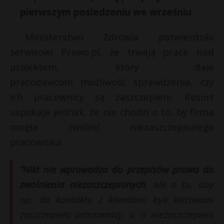
pierwszym posiedzeniu we wrześniu
P
Ministerstwo Zdrowia potwierdziło
r
serwisowi Prawo.pl, że trwają prace nad
projektem, który daje
E
pracodawcom możliwość sprawdzenia, czy
ich pracownicy są zaszczepieni. Resort
i
l
uspokaja jednak, że nie chodzi o to, by firma
mogła zwolnić niezaszczepionego
pracownika.
”Nikt nie wprowadza do przepisów prawa do
zwolnienia niezaszczepionych
, ale o to, aby
np. do kontaktu z klientami byli kierowani
zaszczepieni pracownicy, a ci niezaszczepieni