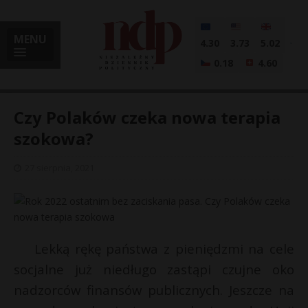
MENU
4.30
3.73
5.02
0.18
4.60
Czy Polaków czeka nowa terapia
szokowa?
i
27 sierpnia, 2021
l
Lekką rękę państwa z pieniędzmi na cele
socjalne już niedługo zastąpi czujne oko
nadzorców finansów publicznych. Jeszcze na