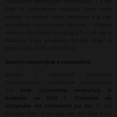
traktatami akcesyjnymi przekraczać 3 proc.
PKB. W przeciwnym wypadku Unia może
nałożyć na ponad miarę zadłużony kraj tzw.
procedurę nadmiernego deficytu i obliguje
państwo do działań korygujących, czyli cięć w
budżecie. Taką procedurą byliśmy objęci w
latach 2004-2008 i 2009-2015.,
Emeryci zapomnijcie o czternastce
Jednym z pierwszych przejawów
nadchodzących problemów budżetowych
jest
brak czternastej emerytury w
budżecie na 2022 r. Trzynasta się
utrzymała, ale czternasta już nie
. To dla
emeryta 1021 zł na rękę, ale 10,5 mld zł dla