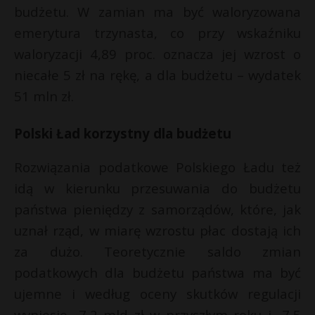
budżetu. W zamian ma być waloryzowana
emerytura trzynasta, co przy wskaźniku
waloryzacji 4,89 proc. oznacza jej wzrost o
niecałe 5 zł na rękę, a dla budżetu – wydatek
51 mln zł.
Polski Ład korzystny dla budżetu
Rozwiązania podatkowe Polskiego Ładu też
idą w kierunku przesuwania do budżetu
państwa pieniędzy z samorządów, które, jak
uznał rząd, w miarę wzrostu płac dostają ich
za dużo. Teoretycznie saldo zmian
podatkowych dla budżetu państwa ma być
ujemne i według oceny skutków regulacji
wyniesie -7,2 mld zł w przyszłym roku i -7,5