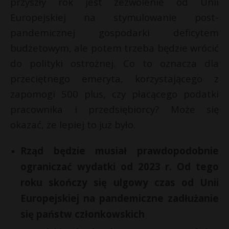
przyszły rok jest zezwolenie od Unii
Europejskiej na stymulowanie post-
pandemicznej gospodarki deficytem
budżetowym, ale potem trzeba będzie wrócić
do polityki ostrożnej. Co to oznacza dla
przeciętnego emeryta, korzystającego z
zapomogi 500 plus, czy płacącego podatki
pracownika i przedsiębiorcy? Może się
okazać, że lepiej to już było.
Rząd będzie musiał prawdopodobnie
ograniczać wydatki od 2023 r. Od tego
roku skończy się ulgowy czas od Unii
Europejskiej na pandemiczne zadłużanie
t
się państw członkowskich
*