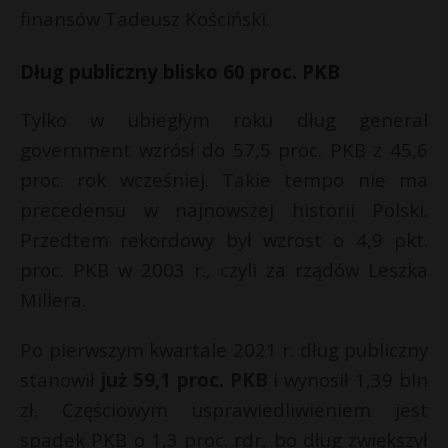
finansów Tadeusz Kościński.
Dług publiczny blisko 60 proc. PKB
Tylko w ubiegłym roku dług general
government wzrósł do 57,5 proc. PKB z 45,6
proc. rok wcześniej. Takie tempo nie ma
precedensu w najnowszej historii Polski.
Przedtem rekordowy był wzrost o 4,9 pkt.
proc. PKB w 2003 r., czyli za rządów Leszka
Millera.
Po pierwszym kwartale 2021 r. dług publiczny
stanowił
już 59,1 proc. PKB
i wynosił 1,39 bln
zł. Częściowym usprawiedliwieniem jest
spadek PKB o 1,3 proc. rdr, bo dług zwiększył