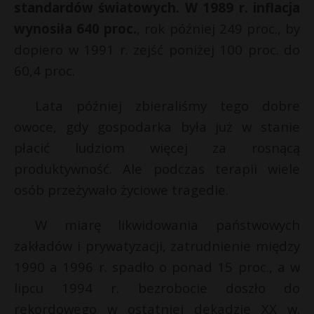
standardów światowych.
W 1989 r. inflacja
wynosiła 640 proc.
, rok później 249 proc., by
dopiero w 1991 r. zejść poniżej 100 proc. do
60,4 proc.
Lata później zbieraliśmy tego dobre
owoce, gdy gospodarka była już w stanie
płacić ludziom więcej za rosnącą
produktywność. Ale podczas terapii wiele
osób przeżywało życiowe tragedie.
W miarę likwidowania państwowych
zakładów i prywatyzacji, zatrudnienie między
1990 a 1996 r. spadło o ponad 15 proc., a w
lipcu 1994 r. bezrobocie doszło do
rekordowego w ostatniej dekadzie XX w.