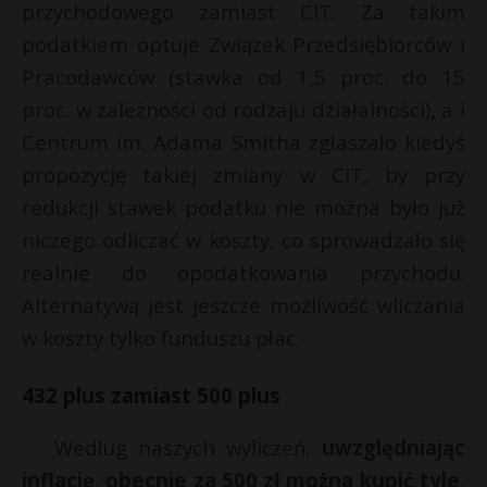
przychodowego zamiast CIT. Za takim
podatkiem optuje Związek Przedsiębiorców i
Pracodawców
(stawka od 1,5 proc. do 15
proc. w zależności od rodzaju działalności)
,
a i
Centrum im. Adama Smitha
zgłaszało kiedyś
propozycję takiej zmiany w CIT, by przy
redukcji stawek podatku nie można było już
niczego odliczać w koszty, co sprowadzało się
realnie do opodatkowania przychodu.
Alternatywą jest jeszcze możliwość wliczania
w koszty tylko funduszu płac.
432 plus zamiast 500 plus
Według naszych wyliczeń,
uwzględniając
inflację, obecnie za 500 zł można kupić tyle,