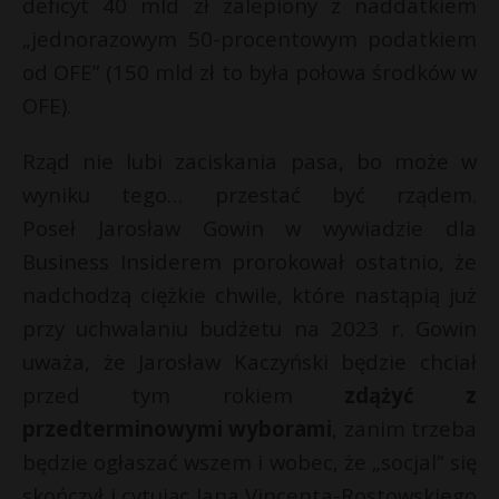
deficyt 40 mld zł zalepiony z naddatkiem
„jednorazowym 50-procentowym podatkiem
od OFE” (150 mld zł to była połowa środków w
OFE).
Rząd nie lubi zaciskania pasa, bo może w
wyniku tego… przestać być rządem.
Poseł Jarosław Gowin w wywiadzie dla
Business Insiderem prorokował ostatnio, że
nadchodzą ciężkie chwile, które nastąpią już
przy uchwalaniu budżetu na 2023 r. Gowin
uważa, że Jarosław Kaczyński będzie chciał
przed tym rokiem
zdążyć z
przedterminowymi wyborami
, zanim trzeba
będzie ogłaszać wszem i wobec, że „socjal” się
skończył i cytując Jana Vincenta-Rostowskiego