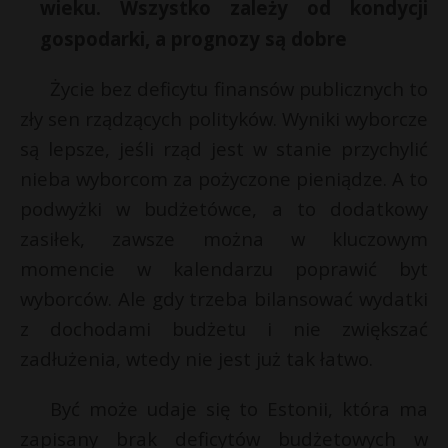
t
wieku. Wszystko zależy od kondycji
gospodarki, a prognozy są dobre
r
Życie bez deficytu finansów publicznych to
s
zły sen rządzących polityków. Wyniki wyborcze
s
są lepsze, jeśli rząd jest w stanie przychylić
nieba wyborcom za pożyczone pieniądze. A to
podwyżki w budżetówce, a to dodatkowy
zasiłek, zawsze można w kluczowym
momencie w kalendarzu poprawić byt
wyborców. Ale gdy trzeba bilansować wydatki
z dochodami budżetu i nie zwiększać
zadłużenia, wtedy nie jest już tak łatwo.
Być może udaje się to Estonii, która ma
zapisany brak deficytów budżetowych w