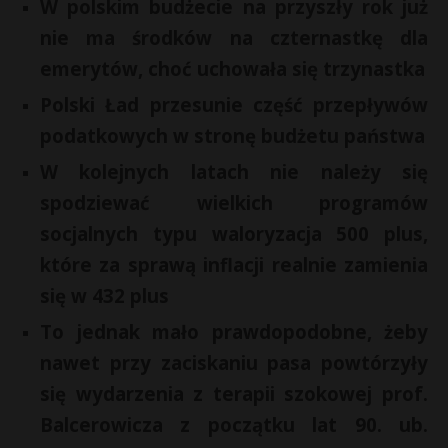
W polskim budżecie na przyszły rok już
r
P
nie ma środków na czternastkę dla
emerytów, choć uchowała się trzynastka
Polski Ład przesunie część przepływów
podatkowych w stronę budżetu państwa
E
W kolejnych latach nie należy się
i
spodziewać wielkich programów
l
socjalnych typu waloryzacja 500 plus,
które za sprawą inflacji realnie zamienia
się w 432 plus
To jednak mało prawdopodobne, żeby
nawet przy zaciskaniu pasa powtórzyły
się wydarzenia z terapii szokowej prof.
Balcerowicza z początku lat 90. ub.