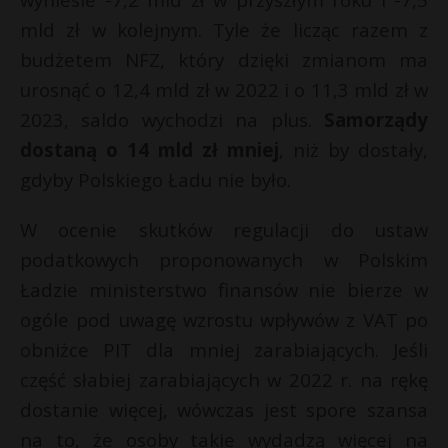
mld zł w kolejnym. Tyle że licząc razem z
budżetem NFZ, który dzięki zmianom ma
urosnąć o 12,4 mld zł w 2022 i o 11,3 mld zł w
2023, saldo wychodzi na plus.
Samorządy
dostaną o 14 mld zł mniej
, niż by dostały,
gdyby Polskiego Ładu nie było.
W ocenie skutków regulacji do ustaw
podatkowych proponowanych w Polskim
Ładzie ministerstwo finansów nie bierze w
ogóle pod uwagę wzrostu wpływów z VAT po
obniżce PIT dla mniej zarabiających. Jeśli
część słabiej zarabiających w 2022 r. na rękę
dostanie więcej, wówczas jest spore szansa
na to, że osoby takie wydadzą więcej na