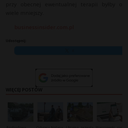
przy obecnej ewentualnej terapii byłby o
wiele mniejszy.
businessinsider.com.pl
Udostępnij:
X
WIĘCEJ POSTÓW
Rozbudowa
Odyseja Nolana:
Ukraina zezwala
Warszawski sąd