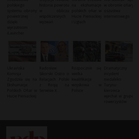
polskiego
historia powrotu
na ekshumacje
w obronie ofiary
systemu obrony
w obliczu
polskich ofiar w
oszustwa
powietrznej
współczesnych
Hucie Pieniackiej
internetowego
dzięki
wyzwań
i Ugłach
wyrzutniom
iLauncher
Ukraińska
Radosław
Rozpocznie się
Dramatyczny
Komisja
Sikorski Ostro o
wielka
incydent
Zgodziła się na
Relacjach Polski
kwalifikacja
niedaleko
Ekshumacje
z Rosją na
wojskowa w
Turynu:
Polskich Ofiar w
Serwisie X
Polsce
kierowca
Hucie Pieniackiej
wjechał w grupę
rowerzystów