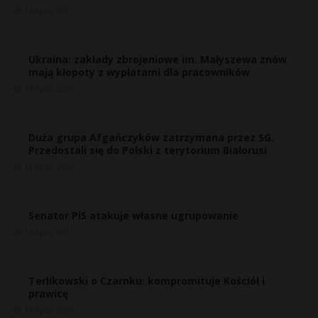
16 lipca, 2021
Ukraina: zakłady zbrojeniowe im. Małyszewa znów
mają kłopoty z wypłatami dla pracowników
16 lipca, 2021
Duża grupa Afgańczyków zatrzymana przez SG.
Przedostali się do Polski z terytorium Białorusi
16 lipca, 2021
Senator PiS atakuje własne ugrupowanie
16 lipca, 2021
Terlikowski o Czarnku: kompromituje Kościół i
prawicę
16 lipca, 2021