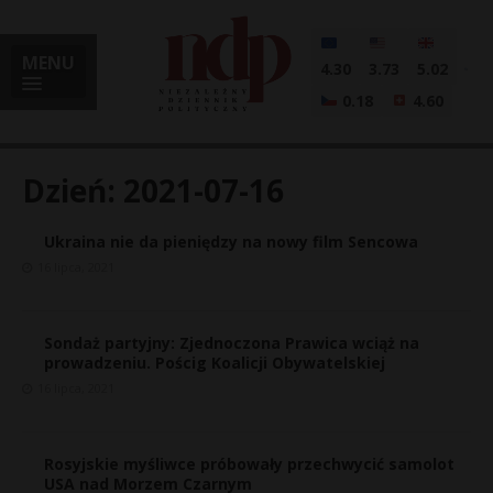
MENU
4.30
3.73
5.02
0.18
4.60
Dzień:
2021-07-16
Ukraina nie da pieniędzy na nowy film Sencowa
i
16 lipca, 2021
Sondaż partyjny: Zjednoczona Prawica wciąż na
l
prowadzeniu. Pościg Koalicji Obywatelskiej
16 lipca, 2021
Rosyjskie myśliwce próbowały przechwycić samolot
USA nad Morzem Czarnym