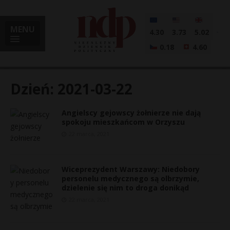
MENU
4.30
3.73
5.02
0.18
4.60
Dzień:
2021-03-22
Angielscy gejowscy żołnierze nie dają
i
spokoju mieszkańcom w Orzyszu
22 marca, 2021
l
Wiceprezydent Warszawy: Niedobory
personelu medycznego są olbrzymie,
dzielenie się nim to droga donikąd
22 marca, 2021