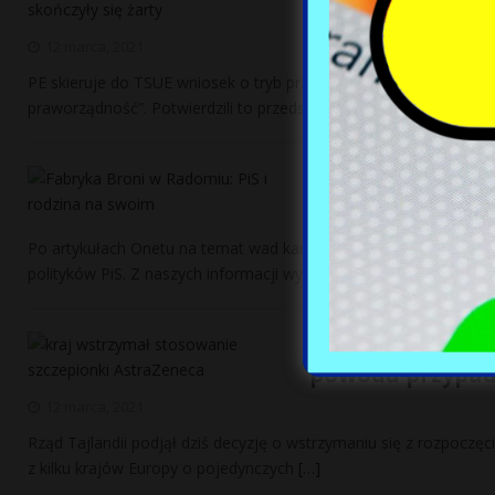
schody
12 marca, 2021
PE skieruje do TSUE wniosek o tryb przyspieszony rozpatrywania
praworządność”. Potwierdzili to przedstawiciele trzech najwieks
Fabryka Broni w
12 marca, 2021
Po artykułach Onetu na temat wad karabinka Grot, w obronie ra
polityków PiS. Z naszych informacji wynika,
[…]
Kolejny kraj ws
powodu przypad
12 marca, 2021
Rząd Tajlandii podjął dziś decyzję o wstrzymaniu się z rozpoczę
z kilku krajów Europy o pojedynczych
[…]