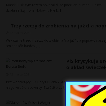
Marek Suski tym razem pokazał duże poczucie humoru. Polityk Pra
działania Szymona Hołowni. Nie
[…]
Trzy rzeczy do zrobienia na już dla po
12 marca, 2021
Wskazanie trzech rzeczy do zrobienia “na już” dla poprawy nasz
ten sposób bardzo
[…]
PiS krytykuje u
o układ świeczek
12 marca, 2021
Przewodniczący PO Borys Budka – który obchodzi w czwartek 43. 
niego współpracownicy. Zwrócił przy tym
[…]
Dla rządów Polsk