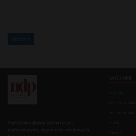
s
a
g
e
C
o
m
Submit
m
e
n
t
KATEGORIE
Artykuły
Bezpieczeńst
List do redakcji
Portal niezależny od instytucji
Opinia
państwowych, organizacji rządowych.
Polska