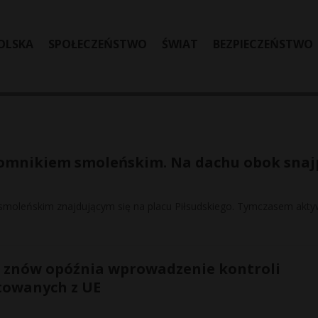
OLSKA
SPOŁECZEŃSTWO
ŚWIAT
BEZPIECZEŃSTWO
pomnikiem smoleńskim. Na dachu obok snaj
 smoleńskim znajdującym się na placu Piłsudskiego. Tymczasem aktyw
a znów opóźnia wprowadzenie kontroli
owanych z UE