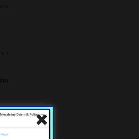
atnie
żna w
zło