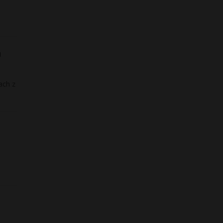
h
ach z