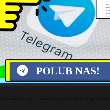
 skargi Polski na rozporządzenie o mechanizmie „pieniądze za
zych frakcji. Eurodeputowany
[…]
 Radomiu: PiS i rodzina na swoim
domskiego producenta ustawiła się kolejka związanych z tym miaste
POLUB NAS!
trzymał stosowanie szczepionki AstraZeneca
ków zakrzepów krwi u zaszczepionych osób
ciem szczepień z użyciem szczepionki AstraZeneca w reakcji na donies