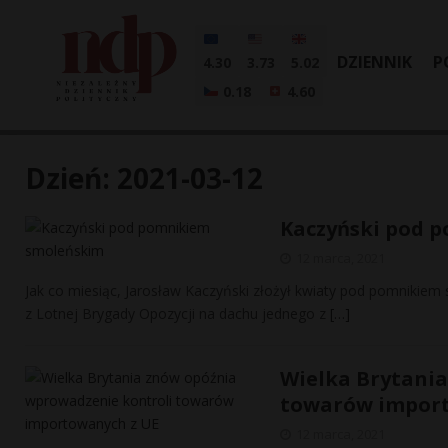
DZIENNIK
P
4.30
3.73
5.02
0.18
4.60
Dzień:
2021-03-12
Kaczyński pod 
12 marca, 2021
Jak co miesiąc, Jarosław Kaczyński złożył kwiaty pod pomnikiem
z Lotnej Brygady Opozycji na dachu jednego z
[…]
Wielka Brytani
towarów import
12 marca, 2021