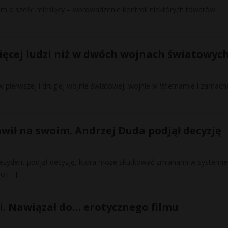
zem o sześć miesięcy – wprowadzenie kontroli niektórych towarów
ięcej ludzi niż w dwóch wojnach światowyc
 pierwszej i drugiej wojnie światowej, wojnie w Wietnamie i zamach
wił na swoim. Andrzej Duda podjął decyzję
rezydent podjął decyzję, która może skutkować zmianami w systemie
do
[…]
i. Nawiązał do… erotycznego filmu