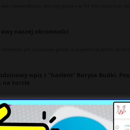
wa i Sprawiedliwości, który był gościem w TVP Info, ocenił m.in. ost
prawy naszej obronności
ej obronności jest stosunkowo proste, a na pewno tak proste, że mo
rodzinowy wpis z ”hasłem” Borysa Budki. Pos
 na torcie
urodziny – pochwalił się na Facebooku tortem, jaki przygotowali dla
i i Wegier skończyły się żarty, zaczęły się