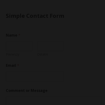
Simple Contact Form
Name
*
Pierwszy
Ostatni
M
Email
*
e
s
s
a
g
e
Comment or Message
M
e
s