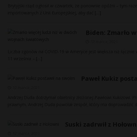
Brytyjski rząd ogłosił w czwartek, że ponownie opóźni – tym ra
importowanych z Unii Europejskiej, aby dać
[…]
Biden: Zmarło w
12 marca, 2021
Liczba zgonów na COVID-19 w Ameryce jest większa niż łącznie w
11 września –
[…]
Paweł Kukiz posta
12 marca, 2021
Andrzej Duda dotrzymał obietnicy złożonej Pawłowi Kukizowi. P
prawnym. Andrzej Duda powołał zespół, który ma doprowadzić 
Suski zadrwił z Hołown
12 marca, 2021