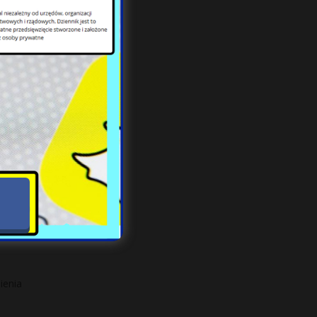
m
 z
ienia