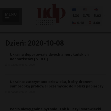
MENU
4.30
3.73
5.02
0.18
4.60
Dzień:
2020-10-08
Ukraina deportowała dwóch amerykańskich
i
neonazistów [ VIDEO]
8 października, 2020
l
Ukraina: zatrzymano człowieka, który dronem-
samoróbką próbował przemycać do Polski papierosy
8 października, 2020
Padło niewygodne pytanie. Tak kluczył Morawiecki