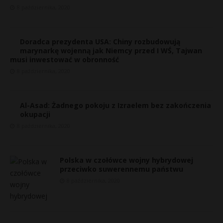
8 października, 2020
Doradca prezydenta USA: Chiny rozbudowują
marynarkę wojenną jak Niemcy przed I WŚ, Tajwan
musi inwestować w obronność
8 października, 2020
Al-Asad: Żadnego pokoju z Izraelem bez zakończenia
okupacji
8 października, 2020
Polska w czołówce wojny hybrydowej
przeciwko suwerennemu państwu
8 października, 2020