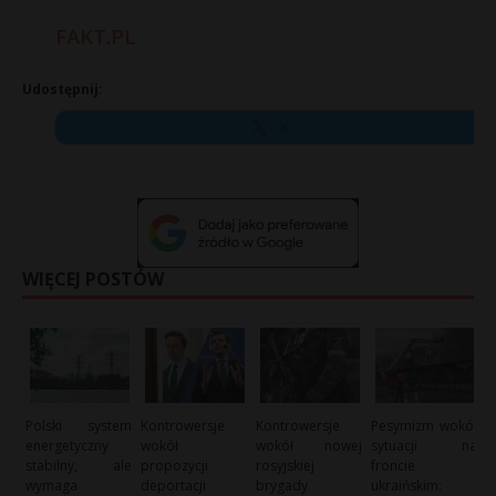
FAKT.PL
Udostępnij:
X
WIĘCEJ POSTÓW
Polski system
Kontrowersje
Kontrowersje
Pesymizm wokół
energetyczny
wokół
wokół nowej
sytuacji na
stabilny, ale
propozycji
rosyjskiej
froncie
wymaga
deportacji
brygady
ukraińskim: