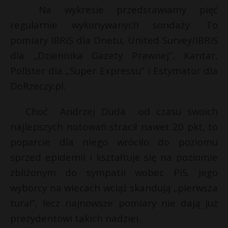
Na wykresie przedstawiamy pięć
regularnie wykonywanych sondaży. To
pomiary IBRiS dla Onetu, United Survey/IBRiS
dla „Dziennika Gazety Prawnej”, Kantar,
Pollster dla „Super Expressu” i Estymator dla
DoRzeczy.pl.
Choć Andrzej Duda od czasu swoich
najlepszych notowań stracił nawet 20 pkt, to
poparcie dla niego wróciło do poziomu
sprzed epidemii i kształtuje się na poziomie
zbliżonym do sympatii wobec PiS. Jego
wyborcy na wiecach wciąż skandują „pierwsza
tura!”, lecz najnowsze pomiary nie dają już
prezydentowi takich nadziei.