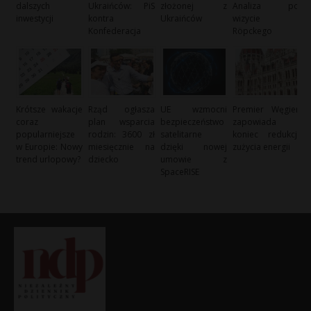
dalszych
Ukraińców: PiS
złożonej z
Analiza po
inwestycji
kontra
Ukraińców
wizycie
Konfederacja
Röpckego
Krótsze wakacje
Rząd ogłasza
UE wzmocni
Premier Węgier
coraz
plan wsparcia
bezpieczeństwo
zapowiada
popularniejsze
rodzin: 3600 zł
satelitarne
koniec redukcji
w Europie: Nowy
miesięcznie na
dzięki nowej
zużycia energii
trend urlopowy?
dziecko
umowie z
SpaceRISE