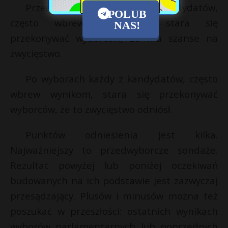
Przed wyborami każdy z kandydatów,
POLUB
często wbrew sondażom, stara się
NAS!
przekonywać wyborców, że ma szanse na
zwycięstwo.
Po wyborach każdy z kandydatów, często
wbrew wynikom, stara się przekonywać
wyborców, że to zwycięstwo odniósł.
Punktów odniesienia jest kilka.
Najważniejszy to przedwyborcze sondaże.
Rezultat powyżej lub poniżej oczekiwań
budowanych na ich podstawie jest zazwyczaj
przesądzający. Plusów i minusów można też
poszukać w przeszłości: ostatnich wynikach
wyborów parlamentarnych lub poprzednich