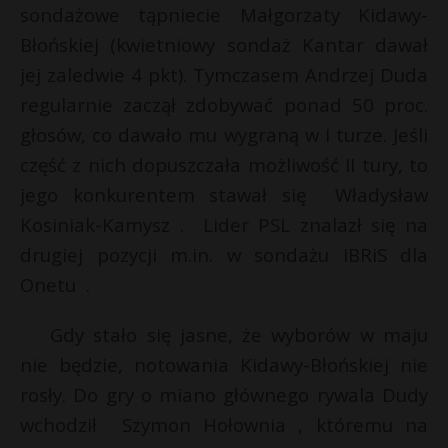
t
sondażowe tąpniecie Małgorzaty Kidawy-
r
Błońskiej (kwietniowy sondaż Kantar dawał
jej zaledwie 4 pkt). Tymczasem Andrzej Duda
s
regularnie zaczął zdobywać ponad 50 proc.
s
głosów, co dawało mu wygraną w I turze. Jeśli
część z nich dopuszczała możliwość II tury, to
jego konkurentem stawał się Władysław
Kosiniak-Kamysz . Lider PSL znalazł się na
drugiej pozycji m.in. w sondażu IBRiS dla
Onetu .
Gdy stało się jasne, że wyborów w maju
nie będzie, notowania Kidawy-Błońskiej nie
rosły. Do gry o miano głównego rywala Dudy
wchodził Szymon Hołownia , któremu na