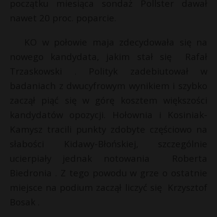
początku miesiąca sondaż Pollster dawał
nawet 20 proc. poparcie.
KO w połowie maja zdecydowała się na
nowego kandydata, jakim stał się Rafał
Trzaskowski . Polityk zadebiutował w
badaniach z dwucyfrowym wynikiem i szybko
zaczął piąć się w górę kosztem większości
kandydatów opozycji. Hołownia i Kosiniak-
Kamysz tracili punkty zdobyte częściowo na
słabości Kidawy-Błońskiej, szczególnie
ucierpiały jednak notowania Roberta
Biedronia . Z tego powodu w grze o ostatnie
miejsce na podium zaczął liczyć się Krzysztof
Bosak .