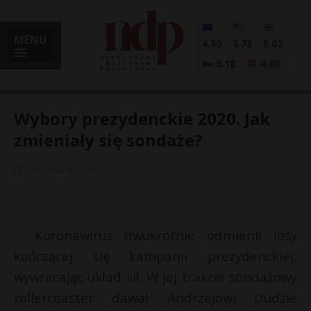
MENU
4.30
3.73
5.02
0.18
4.60
Wybory prezydenckie 2020. Jak
zmieniały się sondaże?
i
26 czerwca, 2020
l
Koronawirus dwukrotnie odmienił losy
kończącej się kampanii prezydenckiej,
wywracając układ sił. W jej trakcie sondażowy
rollercoaster dawał Andrzejowi Dudzie