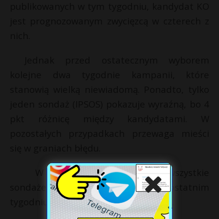
publikowanych w tym tygodniu, kandydat KO
jest prognozowanym zwycięzcą w czterech z
nich.
Jednak przed ostatecznym wyborem
kolejne dwa tygodnie kampanii, które
stanowią wielką niewiadomą. Ponadto, tylko
jeden sondaż (IPSOS) pokazuje wyraźną, bo 4
pkt różnicę między kandydatami. W
pozostałych przypadkach przewaga mieści
się w graniach błędu.
W tabeli przedstawiamy wszystkie
sondaże dot. II tury publikowane w ostatnim
tygodniu przed wyborami 28 czerwca.