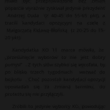
miało być przeprowadzone bez zmian
P
poparcie wyraźnie zyskiwał jedynie prezydent
Andrzej Duda (z 40-45 do 55-65 pkt), a
tracili kandydaci opozycyjni na czele z
*
Małgorzatą Kidawą-Błońską (z 20-25 do 15-
E
*
20 pkt).
i
Kandydatka KO 11 marca mówiła, że
l
„przesunięcie wyborów to nie jest dobry
pomysł” . Z tych słów szybko się wycofała, by
po blisko trzech tygodniach wezwać do
bojkotu . Choć pozostali kandydaci opozycji
opowiadali się za zmianą terminu, do
protestu się nie przyłączyli.
Zrobili to jedynie wyborcy KO, powodując