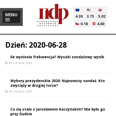
MENU
4.30
3.73
5.02
0.18
4.60
Dzień:
2020-06-28
Ile wyniosła frekwencja? Wysoki sondażowy wynik
i
28 czerwca, 2020
Wybory prezydenckie 2020: Najnowszy sondaż. Kto
l
zwycięży w drugiej turze?
28 czerwca, 2020
Co się stało z Jarosławem Kaczyńskim? Nie było go
przy Dudzie