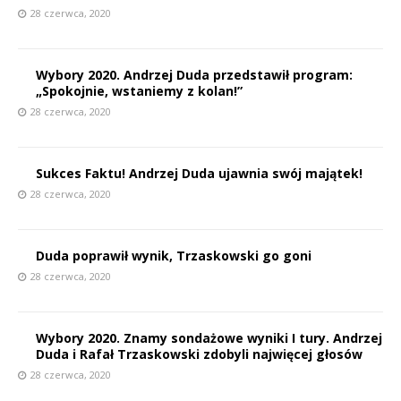
28 czerwca, 2020
Wybory 2020. Andrzej Duda przedstawił program:
„Spokojnie, wstaniemy z kolan!”
28 czerwca, 2020
Sukces Faktu! Andrzej Duda ujawnia swój majątek!
28 czerwca, 2020
Duda poprawił wynik, Trzaskowski go goni
E
28 czerwca, 2020
i
l
Wybory 2020. Znamy sondażowe wyniki I tury. Andrzej
*
Duda i Rafał Trzaskowski zdobyli najwięcej głosów
28 czerwca, 2020
r