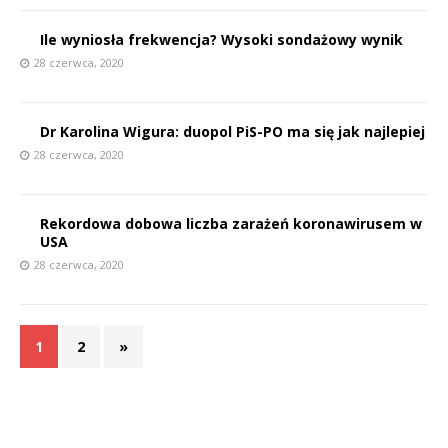
P
Ile wyniosła frekwencja? Wysoki sondażowy wynik
28 czerwca, 2020
Dr Karolina Wigura: duopol PiS-PO ma się jak najlepiej
E
28 czerwca, 2020
i
l
Rekordowa dobowa liczba zarażeń koronawirusem w
USA
28 czerwca, 2020
1
2
»