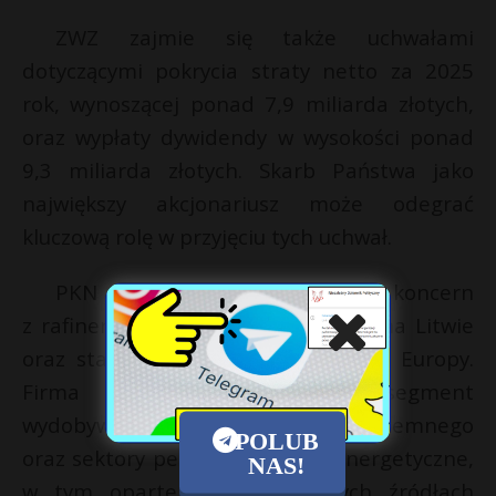
ZWZ zajmie się także uchwałami
dotyczącymi pokrycia straty netto za 2025
rok, wynoszącej ponad 7,9 miliarda złotych,
oraz wypłaty dywidendy w wysokości ponad
9,3 miliarda złotych. Skarb Państwa jako
największy akcjonariusz może odegrać
kluczową rolę w przyjęciu tych uchwał.
PKN Orlen to multienergetyczny koncern
z rafineriami w Polsce, Czechach i na Litwie
oraz stacjami paliw w kilku krajach Europy.
Firma konsekwentnie rozwija segment
wydobywczy ropy naftowej i gazu ziemnego
POLUB
oraz sektory petrochemiczne i energetyczne,
NAS!
w tym oparte na odnawialnych źródłach