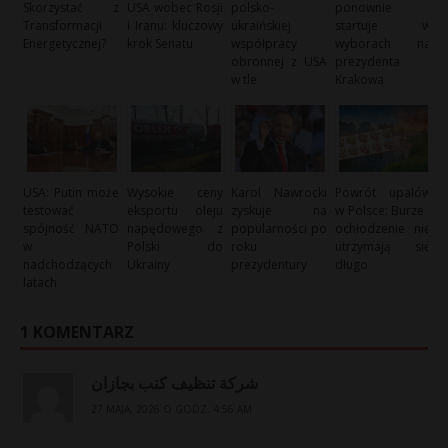
Skorzystać z
USA wobec Rosji
polsko-
ponownie
Transformacji
i Iranu: kluczowy
ukraińskiej
startuje w
Energetycznej?
krok Senatu
współpracy
wyborach na
obronnej z USA
prezydenta
w tle
Krakowa
USA: Putin może
Wysokie ceny
Karol Nawrocki
Powrót upałów
testować
eksportu oleju
zyskuje na
w Polsce: Burze i
spójność NATO
napędowego z
popularności po
ochłodzenie nie
w
Polski do
roku
utrzymają się
nadchodzących
Ukrainy
prezydentury
długo
latach
1 KOMENTARZ
شركة تنظيف كنب بجازان
27 MAJA, 2026 O GODZ. 4:56 AM