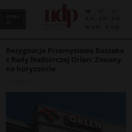
MENU
4.30
3.73
5.02
0.18
4.60
Rezygnacja Przemysława Baszaka
z Rady Nadzorczej Orlen: Zmiany
na horyzoncie
i
26 maja, 2026
l