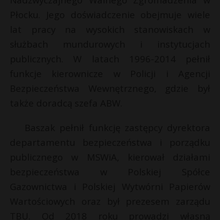
P
Płocku. Jego doświadczenie obejmuje wiele
lat pracy na wysokich stanowiskach w
służbach mundurowych i instytucjach
t
publicznych. W latach 1996-2014 pełnił
E
funkcje kierownicze w Policji i Agencji
Bezpieczeństwa Wewnętrznego, gdzie był
i
także doradcą szefa ABW.
l
Baszak pełnił funkcję zastępcy dyrektora
departamentu bezpieczeństwa i porządku
publicznego w MSWiA, kierował działami
bezpieczeństwa w Polskiej Spółce
Gazownictwa i Polskiej Wytwórni Papierów
Wartościowych oraz był prezesem zarządu
TBU. Od 2018 roku prowadzi własną