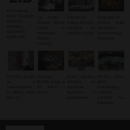
Kontrowersje
wokół Polskiego
Czy Polska i
Bohaterska
Gospodarcze
Funduszu
Ukraina Straciły
reakcja kierowcy
Ambicje Arabii
Inwestycji
Szansę na
autobusu na
Saudyjskiej:
Obronnych:
Pojednanie?
lotnisku w Lipsku
Transformacja i
Krytyka EBC
Ekspert
Wyzwania
Analizuje
Joe Biden zmaga
Znaczący
Jurata zaprasza
Włoscy i polscy
się z
Spadek Emisji w
młodych na
piloci
zaawansowany
UE: Sukces i
wyjątkowe
przechwytują
m rakiem, mówi
Koszty
spotkanie z
rosyjskie
jego syn
prezydentem
samoloty nad
Bałtykiem