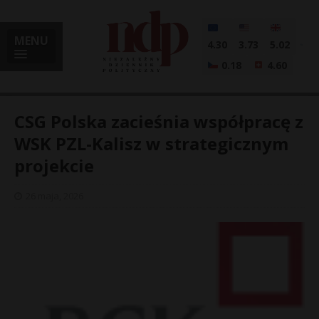
MENU
4.30
3.73
5.02
0.18
4.60
CSG Polska zacieśnia współpracę z
WSK PZL-Kalisz w strategicznym
projekcie
i
26 maja, 2026
l