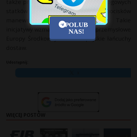
także prace nad silnikami dla bezzałogowych
statków powietrznych i pocisków
manewrujących nowej generacji. Takie
POLUB
inicjatywy wzmacniają zdolności przemysłowe
NAS!
Europy Środkowej oraz europejskie łańcuchy
dostaw.
Udostępnij:
X
WIĘCEJ POSTÓW