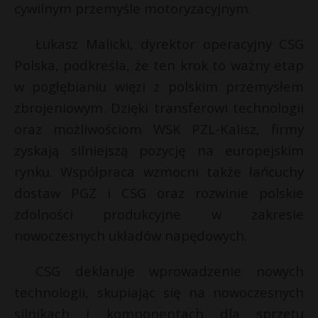
cywilnym przemyśle motoryzacyjnym.
P
Łukasz Malicki, dyrektor operacyjny CSG
Polska, podkreśla, że ten krok to ważny etap
w pogłębianiu więzi z polskim przemysłem
E
zbrojeniowym. Dzięki transferowi technologii
oraz możliwościom WSK PZL-Kalisz, firmy
i
zyskają silniejszą pozycję na europejskim
l
rynku. Współpraca wzmocni także łańcuchy
dostaw PGZ i CSG oraz rozwinie polskie
zdolności produkcyjne w zakresie
E
nowoczesnych układów napędowych.
i
CSG deklaruje wprowadzenie nowych
l
technologii, skupiając się na nowoczesnych
E
silnikach i komponentach dla sprzętu