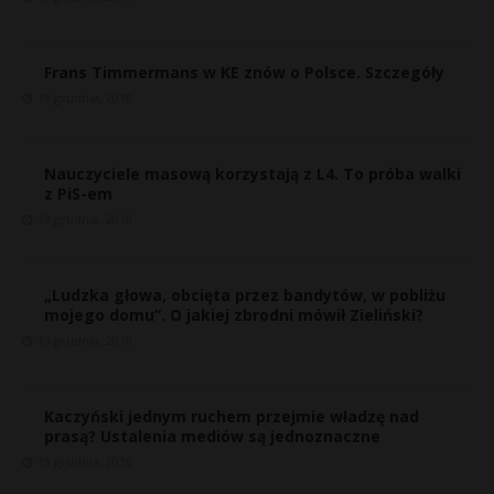
Frans Timmermans w KE znów o Polsce. Szczegóły
19 grudnia, 2018
Nauczyciele masową korzystają z L4. To próba walki
z PiS-em
19 grudnia, 2018
„Ludzka głowa, obcięta przez bandytów, w pobliżu
mojego domu”. O jakiej zbrodni mówił Zieliński?
19 grudnia, 2018
Kaczyński jednym ruchem przejmie władzę nad
prasą? Ustalenia mediów są jednoznaczne
t
19 grudnia, 2018