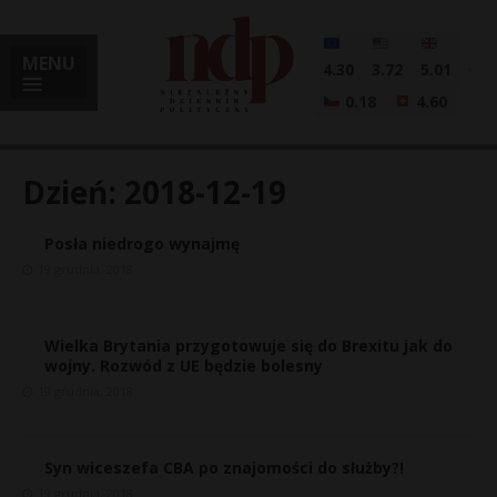
MENU
4.30
3.72
5.01
0.18
4.60
Dzień:
2018-12-19
Posła niedrogo wynajmę
i
19 grudnia, 2018
Wielka Brytania przygotowuje się do Brexitu jak do
l
wojny. Rozwód z UE będzie bolesny
19 grudnia, 2018
Syn wiceszefa CBA po znajomości do służby?!
19 grudnia, 2018