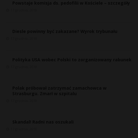
Powstaje komisja ds. pedofilii w Kościele – szczegóły
17 grudnia, 2018
Diesle powinny być zakazane? Wyrok trybunału
17 grudnia, 2018
Polityka USA wobec Polski to zorganizowany rabunek
17 grudnia, 2018
Polak próbował zatrzymać zamachowca w
Strasburgu. Zmarł w szpitalu
17 grudnia, 2018
Skandal! Radni nas oszukali
17 grudnia, 2018