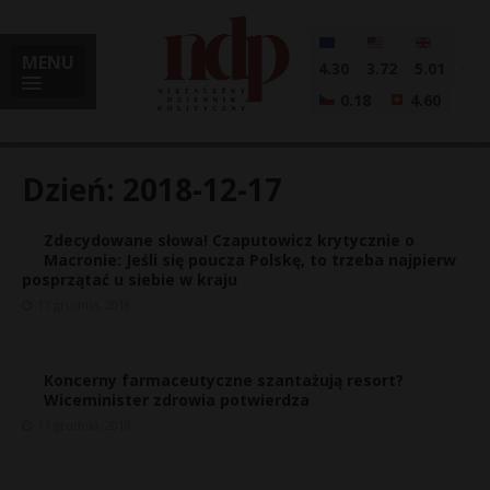
MENU
4.30
3.72
5.01
0.18
4.60
Dzień:
2018-12-17
Zdecydowane słowa! Czaputowicz krytycznie o
i
Macronie: Jeśli się poucza Polskę, to trzeba najpierw
posprzątać u siebie w kraju
17 grudnia, 2018
l
Koncerny farmaceutyczne szantażują resort?
Wiceminister zdrowia potwierdza
17 grudnia, 2018