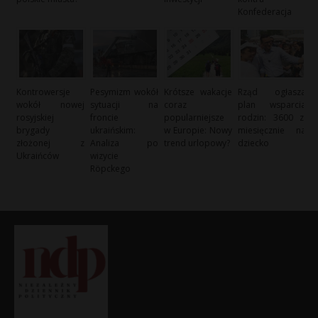
Konfederacja
Kontrowersje
Pesymizm wokół
Krótsze wakacje
Rząd ogłasza
wokół nowej
sytuacji na
coraz
plan wsparcia
rosyjskiej
froncie
popularniejsze
rodzin: 3600 zł
brygady
ukraińskim:
w Europie: Nowy
miesięcznie na
złożonej z
Analiza po
trend urlopowy?
dziecko
Ukraińców
wizycie
Röpckego