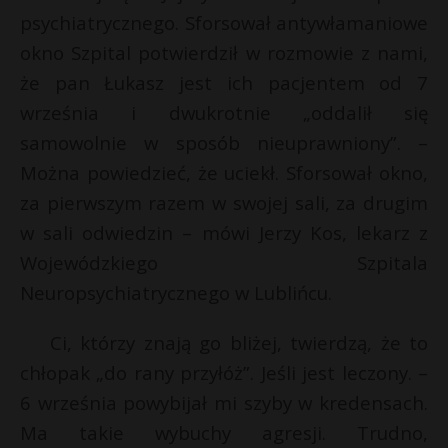
psychiatrycznego. Sforsował antywłamaniowe
P
okno Szpital potwierdził w rozmowie z nami,
że pan Łukasz jest ich pacjentem od 7
września i dwukrotnie „oddalił się
E
samowolnie w sposób nieuprawniony”. –
Można powiedzieć, że uciekł. Sforsował okno,
i
za pierwszym razem w swojej sali, za drugim
l
r
w sali odwiedzin – mówi Jerzy Kos, lekarz z
r
Wojewódzkiego Szpitala
Neuropsychiatrycznego w Lublińcu.
Ci, którzy znają go bliżej, twierdzą, że to
chłopak „do rany przyłóż”. Jeśli jest leczony. –
6 września powybijał mi szyby w kredensach.
Ma takie wybuchy agresji. Trudno,