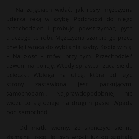
Na zdjęciach widać, jak rosły mężczyzna
uderza ręką w szybę. Podchodzi do niego
przechodzień i próbuje powstrzymać, pyta
dlaczego to robi. Mężczyzna szarpie go przez
chwilę i wraca do wybijania szyby. Kopie w nią.
– Na złość – mówi przy tym. Przechodzień
dzwoni na policję. Wtedy sprawca rzuca się do
ucieczki. Wbiega na ulicę, która od jego
strony zastawiona jest parkującymi
samochodami. Najprawdopodobniej nie
widzi, co się dzieje na drugim pasie. Wpada
pod samochód.
Od matki wiemy, że skończyło się na
złamanej ręce. Jej syn wrócił już do szpitala