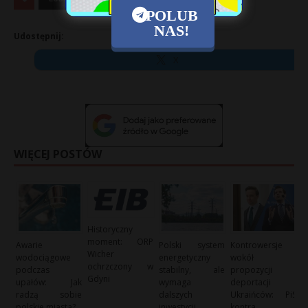
POLUB
NAS!
Udostępnij:
X
WIĘCEJ POSTÓW
Historyczny
moment: ORP
Awarie
Polski system
Kontrowersje
Wicher
wodociągowe
energetyczny
wokół
ochrzczony w
podczas
stabilny, ale
propozycji
Gdyni
upałów: Jak
wymaga
deportacji
radzą sobie
dalszych
Ukraińców: PiS
polskie miasta?
inwestycji
kontra