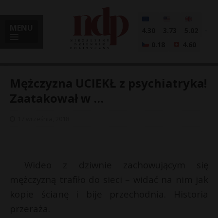
MENU
4.30
3.73
5.02
0.18
4.60
Mężczyzna UCIEKŁ z psychiatryka!
Zaatakował w …
i
17 września, 2018
l
Wideo z dziwnie zachowującym się
mężczyzną trafiło do sieci – widać na nim jak
kopie ścianę i bije przechodnia. Historia
przeraża.