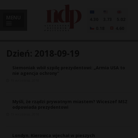
MENU
4.30
3.73
5.02
0.18
4.60
Dzień:
2018-09-19
Siemoniak wbił szpilę prezydentowi: „Armia USA to
i
nie agencja ochrony”
19 września, 2018
l
Myśli, że rządzi prywatnym miastem? Wiceszef MSZ
odpowiada prezydentowi
19 września, 2018
Londyn. Kierowca wjechał w pieszych