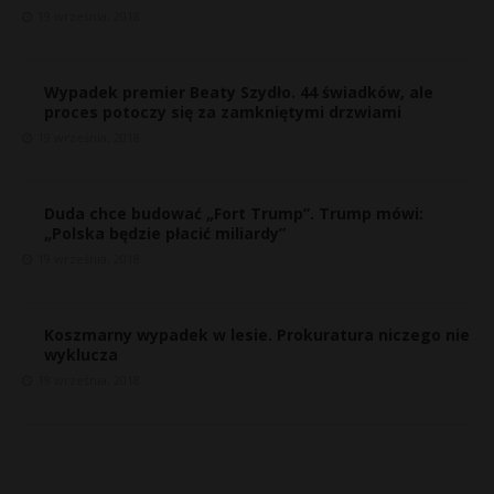
19 września, 2018
Wypadek premier Beaty Szydło. 44 świadków, ale
proces potoczy się za zamkniętymi drzwiami
19 września, 2018
Duda chce budować „Fort Trump”. Trump mówi:
„Polska będzie płacić miliardy”
19 września, 2018
Koszmarny wypadek w lesie. Prokuratura niczego nie
wyklucza
19 września, 2018